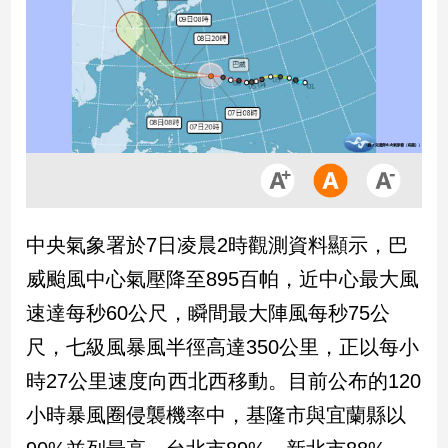
市
房
地
產
品
觀
點
政
中央氣象署於7日凌晨2時觀測資料顯示，巴
治
威颱風中心氣壓降至895百帕，近中心最大風
政
速達每秒60公尺，瞬間最大陣風每秒75公
治
尺，七級風暴風半徑高達350公里，正以每小
焦
點
時27公里速度向西北西移動。目前公布的120
品
小時暴風圈侵襲機率中，基隆市與宜蘭縣以
觀
點