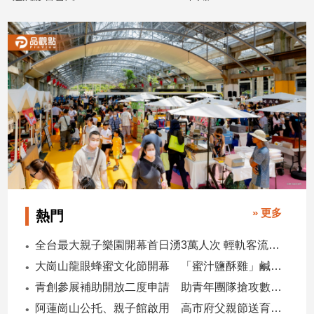
子/
2026/07/29
2026/07/28
感
情
藝
術
／
文
創
／
電
影
推
薦
» 更多
熱門
科
技/
全台最大親子樂園開幕首日湧3萬人次 輕軌客流增20倍
遊
戲
大崗山龍眼蜂蜜文化節開幕 「蜜汁鹽酥雞」鹹甜跨界搶話題
運
青創參展補助開放二度申請 助青年團隊搶攻數位轉型商機
動
阿蓮崗山公托、親子館啟用 高市府父親節送育兒暖禮