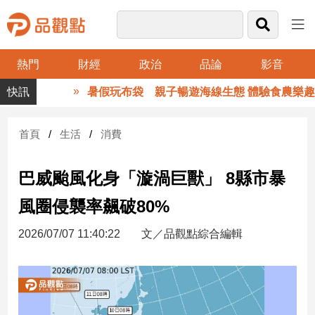
熱門
財經
政治
品論
影音
品
暑假玩布袋 親子暢遊海線生態 體驗食農樂趣
觀
點
財
首頁
生活
消費
經
巴威颱風化身「漩渦巨獸」 8縣市暴
台
灣
風圈侵襲率飆破80%
財
經
2026/07/07 11:40:22
文／品觀點綜合編輯
新
聞
產
經/
股