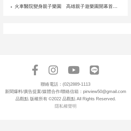
寵
火車醫院變身親子樂園 高雄親子遊樂園開幕首日爆棚
物
Pet
影
音
專
區
合
聯絡電話：(02)2889-1113
作
新聞爆料/廣告提案/媒體合作/聯絡信箱：pinview50@gmail.com
媒
品觀點 版權所有 ©2022 品觀點 All Rights Reserved.
體
隱私權聲明
投
稿