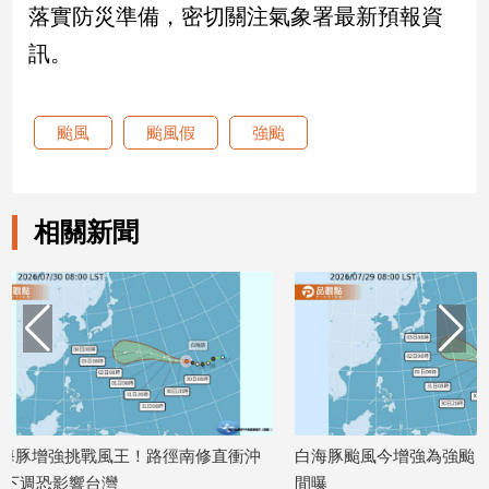
落實防災準備，密切關注氣象署最新預報資
建
訊。
築/
室
內
設
颱風
颱風假
強颱
計
旅
遊/
美
相關新聞
食
星
座/
命
理
消
費
健
修直衝沖
白海豚颱風今增強為強颱！影響台灣時
颱風白海豚
康/
間曝
魚颱風緊跟
親