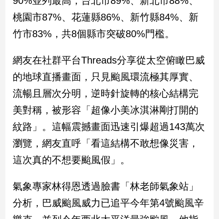
90%並列最高，台北市89%、新北市88%、
民
桃園市87%、花蓮縣86%、新竹縣84%、新
調
國
竹市83%，共8個縣市突破80%門檻。
會
焦
網友在社群平台Threads分享從太空俯瞰巴威
點
的地球直播畫面，只見颱風環流極其厚實、
流暢且層次分明，逆時針旋轉的核心結構完
觀
美對稱，被形容「超像小美冰淇淋剛打開的
點
紋路」。這幅震撼畫面迅速引爆超過143萬次
兩
瀏覽，網友直呼「看這結構不敢想像災害，
岸/
國
這次真的不想要颱風假」。
際
社
氣象專家林得恩透過臉書「林老師氣象站」
會/
地
分析，巴威颱風威力已追平今年第4號颱風辛
方