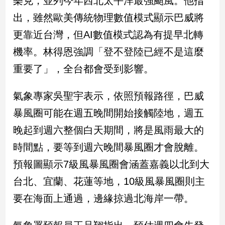
樂克，並列今年西北太平洋最強颱風。他指
新
出，雖然歐美傳統物理數值模式顯示巴威將
冠
病
更靠近台灣，但AI數值模式認為有提早北轉
毒
專
機率。林得恩強調「登不登陸已經不是這麼
區
重要了」，全台都會受到影響。
氣象專家吳聖宇表示，依照預報路徑，巴威
南
台
暴風圈可能在週五晚間開始接觸陸地，週五
灣
晚起到週六整個白天期間，將是風雨最大的
觀
時間點，要等到週六晚間暴風圈才會脫離。
點
預報圖顯示7級風暴風圈會涵蓋嘉義以北到大
南
台北、宜蘭、花蓮等地，10級風暴風圈則主
台
灣
要在海面上通過，邊緣掠過北海岸一帶。
觀
點