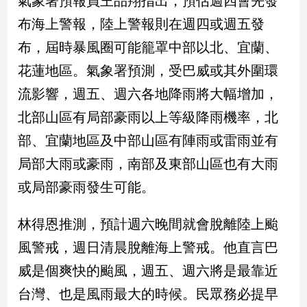
氣象署預報員王品翔指出，預估週四會先發
布海上警報，陸上警報則在週四或週五發
娛
布，屆時暴風圈可能籠罩中部以北、宜蘭、
樂
花蓮地區。氣象署預測，受巴威或其外圍環
娛
流影響，週五、週六各地降雨將大幅增加，
樂
星
北部山區有局部豪雨以上等級降雨機率，北
聞
部、宜蘭地區及中部山區有陣雨或雷雨並有
流
行/
局部大雨或豪雨，南部及東部山區也有大雨
時
或局部豪雨發生可能。
尚
追
林得恩推測，預計週六晚間就會脫離陸上颱
星
風警戒，週日清晨脫離海上警戒。他直言巴
威是個爽快的颱風，週五、週六將是最靠近
生
台灣、也是風雨最大的時候。民眾務必提早
活