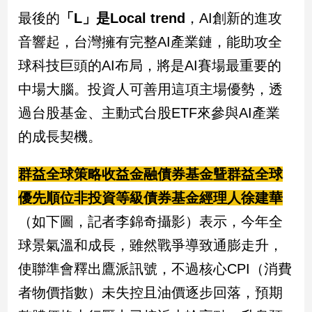
最後的
「L」是Local trend
，AI創新的進攻
建
築/
音響起，台灣擁有完整AI產業鏈，能助攻全
室
內
球科技巨頭的AI布局，將是AI賽場最重要的
設
中場大腦。投資人可善用這項主場優勢，透
計
過台股基金、主動式台股ETF來參與AI產業
旅
遊/
的成長契機。
美
食
群益全球策略收益金融債券基金曁群益全球
星
座/
優先順位非投資等級債券基金經理人徐建華
命
（如下圖，記者李錦奇攝影）表示，今年全
理
球景氣溫和成長，雖然戰爭導致通膨走升，
消
費
使聯準會釋出鷹派訊號，不過核心CPI（消費
健
者物價指數）未失控且油價逐步回落，預期
康/
親