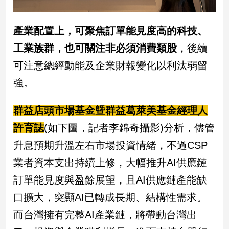
產業配置上，可聚焦訂單能見度高的科技、
工業族群，也可關注非必須消費類股
，後續
可注意總經動能及企業財報變化以利汰弱留
強。
群益店頭市場基金曁群益葛萊美基金經理人
許育誌
(如下圖，記者李錦奇攝影)分析，儘管
升息預期升溫左右市場投資情緒，不過CSP
業者資本支出持續上修，大幅推升AI供應鏈
訂單能見度與盈餘展望，且AI供應鏈產能缺
口擴大，突顯AI已轉成長期、結構性需求。
而台灣擁有完整AI產業鏈，將帶動台灣出