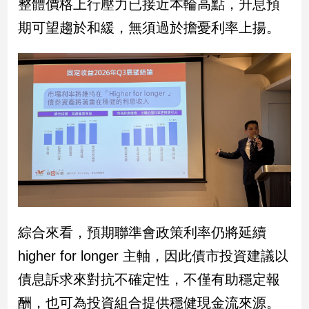
整體價格上行壓力已接近本輪高點，升息預
子/
期可望趨於和緩，無須過於擔憂利率上揚。
感
情
藝
術
／
文
創
／
電
影
推
薦
科
技/
綜合來看，預期聯準會政策利率仍將延續
遊
higher for longer 主軸，因此債市投資建議以
戲
債息訴求來對抗不確定性，不僅有助穩定報
運
動
酬，也可為投資組合提供穩健現金流來源。