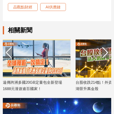
品觀點財經
AI供應鏈
相關新聞
遠傳跨洲多國20GB定量包全新登場
台股收跌214點！外資
1688元漫遊逾百國家！
湖晉升萬金股
2026/08/06
2026/08/06