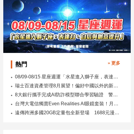
» 更多
熱門
08/09-08/15 星座週運「水星進入獅子座，表達力、自信與創意提升」
瑞士百達資產管理8月展望！偏好中國以外的新興市場 看好這些產業
8大銀行攜手完成AI防詐模型聯合學習驗證 警示帳戶準確度提升2倍
台灣大電信獨賣Even Realities AI眼鏡套裝！月付1399元 專案價3990
遠傳跨洲多國20GB定量包全新登場 1688元漫遊逾百國家！