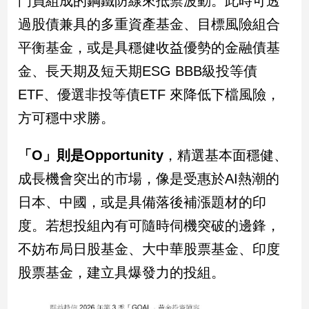
門員組成的鋼鐵防線來抵禦波動。此時可透
新
過股債兼具的多重資產基金、目標風險組合
冠
病
平衡基金，或是具穩健收益優勢的金融債基
毒
專
金、長天期及短天期ESG BBB級投等債
區
ETF、優選非投等債ETF 來降低下檔風險，
方可穩中求勝。
南
台
「O」則是Opportunity
，精選基本面穩健、
灣
成長機會突出的市場，像是受惠於AI熱潮的
觀
日本、中國，或是具備落後補漲題材的印
點
度。若想投組內有可隨時伺機突破的邊鋒，
南
不妨布局日股基金、大中華股票基金、印度
台
灣
股票基金，建立具爆發力的投組。
觀
點