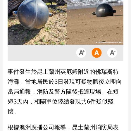
市
房
地
產
品
觀
點
政
事件發生於昆士蘭州英厄姆附近的佛瑞斯特
治
海灘。當地居民於3日發現可疑物體後立即向
政
當局通報，消防及警方隨後抵達現場。在短
治
短3天內，相關單位陸續發現共6件疑似殘
焦
點
骸。
品
觀
根據澳洲廣播公司報導，昆士蘭州消防局表
點