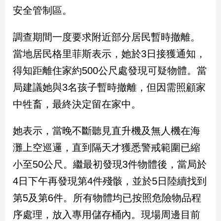
新
安全管制區。
冠
病
調查期間一度要求附近部分居民暫時撤離。
毒
專
當地居民格里菲斯表示，她於3日接獲通知，
區
得知距離住家約500公尺處發現可疑物體。當
局建議她與3名孩子暫時撤離，但因需照顧家
南
中牲畜，最終決定留在家中。
台
灣
她表示，當晚不斷聽見直升機及無人機在海
觀
點
灘上空巡邏，直到隔天才獲悉警戒範圍已縮
小至50公尺。繼最初發現3件物體後，當局於
南
台
4日下午再發現第4件殘骸，並於5日陸續找到
灣
第5及第6件。所有物體均已按照危險物品程
觀
點
序處理，放入專用儲存桶內。現場周邊目前