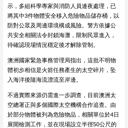
民
示，多組科學專家與消防人員連夜處理，已
調
將其中3件物體安全移入危險物品儲存桶，以
國
會
防對公眾及周邊環境構成風險。警方依據公
焦
共安全相關法令封鎖海灘，限制民眾進入，
點
待確認現場情況穩定後才解除管制。
觀
澳洲國家緊急事務管理局指出，這批不明物
點
體初步相信是火箭任務產生的太空碎片，坠
兩
入海洋後隨海流漂流至岸邊。
岸/
國
不過實際來源仍需進一步調查，目前澳洲太
際
空總署正與多個國際太空機構合作追查。由
社
會/
於部分物體被列為危險物品，相關單位於4日
地
方
展開檢測工作，並在現場設立半徑50公尺的