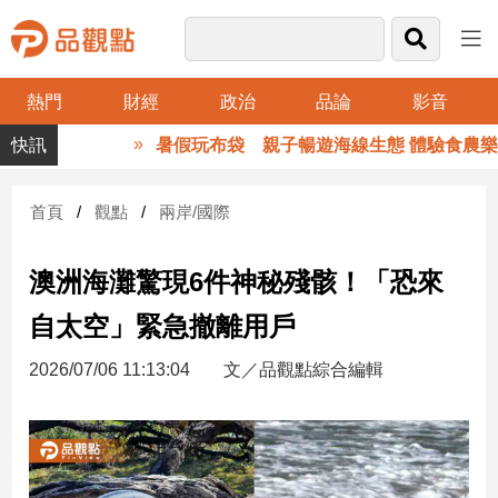
熱門
財經
政治
品論
影音
品
暑假玩布袋 親子暢遊海線生態 體驗食農樂趣
觀
點
財
首頁
觀點
兩岸/國際
經
澳洲海灘驚現6件神秘殘骸！「恐來
台
灣
自太空」緊急撤離用戶
財
經
2026/07/06 11:13:04
文／品觀點綜合編輯
新
聞
產
經/
股