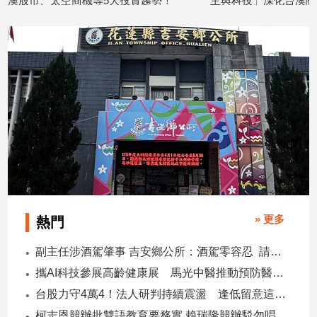
市、太空商機等5大投資趨勢！
主與科技」深化台澳關係
7/02
2026/04/09
建
築/
室
內
設
計
旅
遊/
美
食
星
座/
命
» 更多
熱門
理
消
副主任涉酒駕肇事 吉安鄉公所：酒駕零容忍 請辭獲准
費
攜AI科技參展高齡健康展 馬光中醫推動預防醫學迎接長壽新經濟
健
台股力守4萬4！法人研判持續震盪 逢低留意這些族群
康/
親
柯志恩競辦批雙語教育要務實 賴瑞隆競辦駁勿唱衰高雄