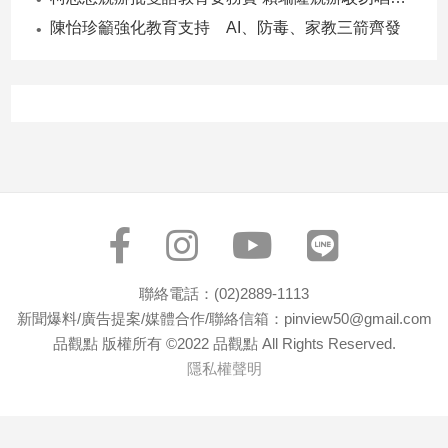
子/
陳怡珍籲強化教育支持 AI、防毒、家教三箭齊發
感
情
藝
術
／
文
創
／
電
影
推
薦
聯絡電話：(02)2889-1113
科
新聞爆料/廣告提案/媒體合作/聯絡信箱：pinview50@gmail.com
技/
品觀點 版權所有 ©2022 品觀點 All Rights Reserved.
遊
隱私權聲明
戲
運
動