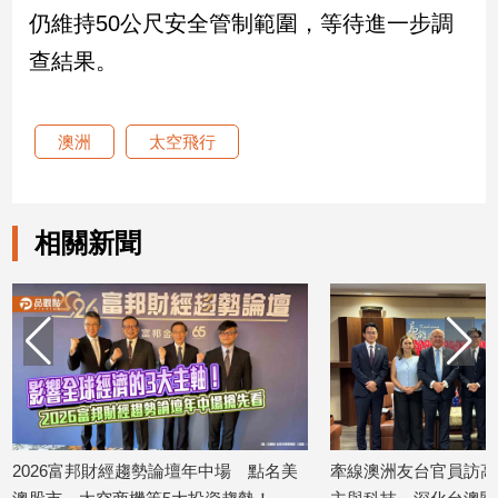
仍維持50公尺安全管制範圍，等待進一步調
娛
查結果。
樂
娛
澳洲
太空飛行
樂
星
聞
相關新聞
流
行/
時
尚
追
星
生
6富邦財經趨勢論壇年中場 點名美
牽線澳洲友台官員訪高 林智
活