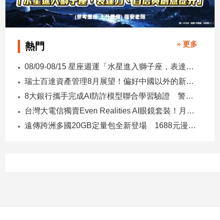
子/
感
情
» 更多
藝
熱門
術
／
08/09-08/15 星座週運「水星進入獅子座，表達力、自信與創意提升」
文
瑞士百達資產管理8月展望！偏好中國以外的新興市場 看好這些產業
創
／
8大銀行攜手完成AI防詐模型聯合學習驗證 警示帳戶準確度提升2倍
電
台灣大電信獨賣Even Realities AI眼鏡套裝！月付1399元 專案價3990
影
遠傳跨洲多國20GB定量包全新登場 1688元漫遊逾百國家！
推
薦
科
技/
遊
戲
運
動