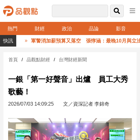
熱門
財經
政治
品論
影音
品
軍警消加薪預算又落空 張惇涵：最晚10月與立法院
觀
點
財
首頁
品觀點財經
台灣財經新聞
經
一銀「第一好聲音」出爐 員工大秀
台
灣
歌藝！
財
經
2026/07/03 14:09:25
文／資深記者 李錦奇
新
聞
產
經/
股