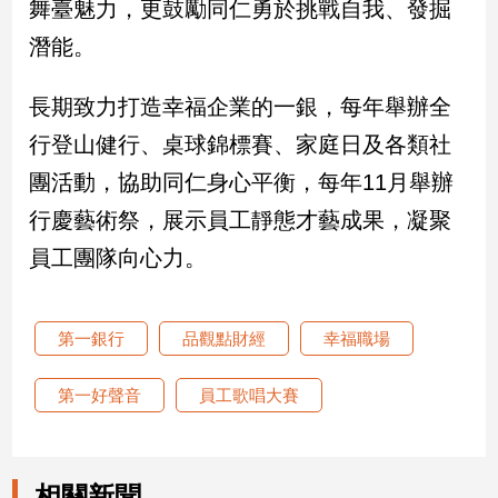
舞臺魅力，更鼓勵同仁勇於挑戰自我、發掘
潛能。
娛
樂
長期致力打造幸福企業的一銀，每年舉辦全
娛
行登山健行、桌球錦標賽、家庭日及各類社
樂
團活動，協助同仁身心平衡，每年11月舉辦
星
聞
行慶藝術祭，展示員工靜態才藝成果，凝聚
流
員工團隊向心力。
行/
時
尚
第一銀行
品觀點財經
幸福職場
追
星
第一好聲音
員工歌唱大賽
生
活
相關新聞