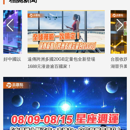
建
築/
室
內
設
計
旅
遊/
遠傳跨洲多國20GB定量包全新登場
台股收跌214點！外資
美
食
1688元漫遊逾百國家！
湖晉升萬金股
2026/08/06
2026/08/06
星
座/
命
理
消
費
健
康/
親