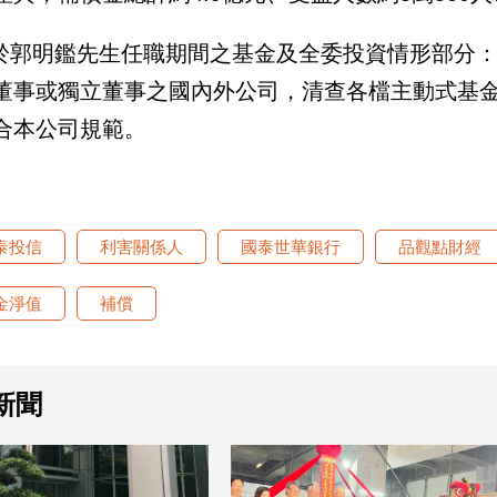
關於郭明鑑先生任職期間之基金及全委投資情形部分
董事或獨立董事之國內外公司，清查各檔主動式基
合本公司規範。
泰投信
利害關係人
國泰世華銀行
品觀點財經
金淨值
補償
新聞