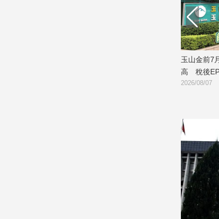
娛
樂
娛
持續震盪 逢
玉山金前7月獲利244.4億！創同期新
日勝生
樂
高 稅後EPS自結1.51元
案」開
星
2026/08/07
2026/08
聞
流
行/
時
尚
追
星
生
活