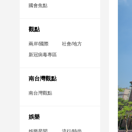
市
國會焦點
房
地
產
觀點
兩岸/國際
社會/地方
品
觀
新冠病毒專區
點
政
治
南台灣觀點
政
南台灣觀點
治
焦
點
娛樂
品
觀
點
娛樂星聞
流行/時尚