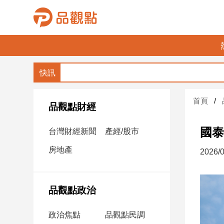
品
觀
點
財
首頁
經
品觀點財經
台
國泰
台灣財經新聞
產經/股市
灣
財
房地產
2026/0
經
新
聞
品觀點政治
產
經/
政治焦點
品觀點民調
股