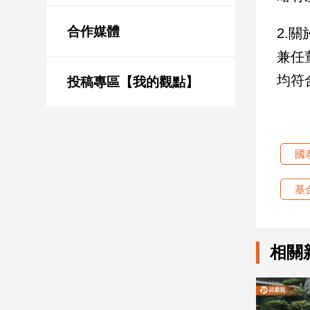
新
冠
合作媒體
2.
病
毒
兼任
專
均符
區
投稿專區【我的觀點】
南
台
國
灣
觀
基
點
南
相關
台
灣
觀
點