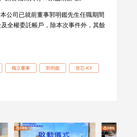
：本公司已就前董事郭明鑑先生任職期間
金及全權委託帳戶，除本次事件外，其餘
獨立董事
郭明鑑
世芯-KY