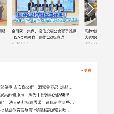
手推動
高齡健康產業博覽會登場 金融壽險業
8大銀行攜手
大秀樂齡金融服務！
證 警示帳
2026/08/07
2026/08/06
» 更多
副主任涉酒駕肇事 吉安鄉公所：酒駕零容忍 請辭獲准
攜AI科技參展高齡健康展 馬光中醫推動預防醫學迎接長壽新經濟
台股力守4萬4！法人研判持續震盪 逢低留意這些族群
柯志恩競辦批雙語教育要務實 賴瑞隆競辦駁勿唱衰高雄