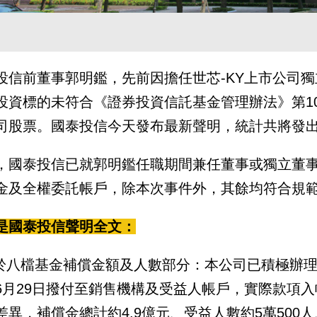
投信前董事郭明鑑，先前因擔任世芯-KY上市公司
投資標的未符合《證券投資信託基金管理辦法》第1
司股票。國泰投信今天發布最新聲明，統計共將發出4
，國泰投信已就郭明鑑任職期間兼任董事或獨立董
金及全權委託帳戶，除本次事件外，其餘均符合規
是國泰投信聲明全文：
關於八檔基金補償金額及人數部分：本公司已積極辦
6月29日撥付至銷售機構及受益人帳戶，實際款項
差異，補償金總計約4.9億元、受益人數約5萬500