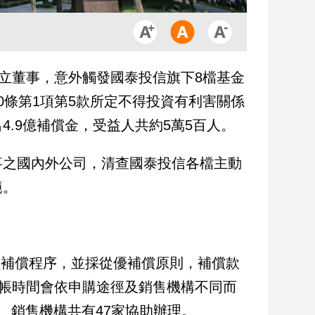
獨立董事，意外觸發國泰投信旗下8檔基金
0條第1項第5款所定不得投資有利害關係
.9億補償金，受益人共約5萬5百人。
事之國內外公司，清查國泰投信各檔主動
範。
理補償程序，並採從優補償原則，補償款
入帳時間會依申購途徑及銷售機構不同而
人、銷售機構共有47家協助辦理。