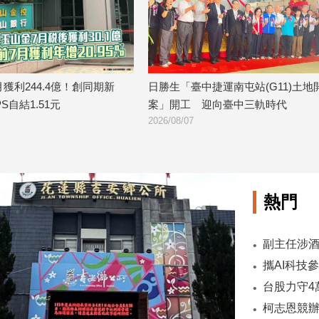
「臺中捷運南屯站(G11)土地開發
金研院、集保、投信投顧公會聯
工 迎向臺中三軌時代
TISA金融教育 將辦150場宣講
/07
2026/08/07
熱門