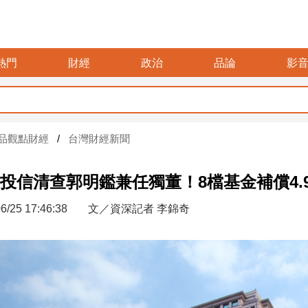
熱門
財經
政治
品論
影
品觀點財經
台灣財經新聞
投信清查郭明鑑兼任獨董！8檔基金補償4.
6/25 17:46:38
文／資深記者 李錦奇