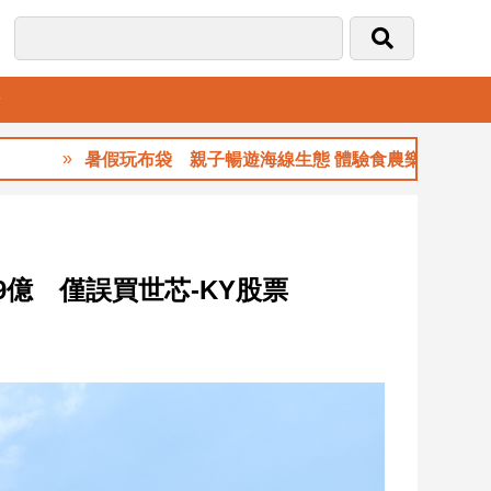
音
暑假玩布袋 親子暢遊海線生態 體驗食農樂趣
9億 僅誤買世芯-KY股票