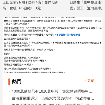
山金前7月獲利244.4億！創同期新
日勝生「臺中捷運南屯站(G
 稅後EPS自結1.51元
案」開工 迎向臺中三軌
娛
26/08/07
2026/08/07
樂
娛
樂
星
聞
流
行/
時
尚
追
星
» 更多
熱門
4000萬借款只有1810萬申報 游淑慧追問鄭朝方：2190萬差額去哪了
生
白海豚颱風逼近 五峰水梨緊急搶收 徐欣瑩臉書急呼「搶救五峰水梨」
活