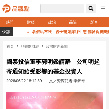
熱門
財經
政治
品論
影音
品
暑假玩布袋 親子暢遊海線生態 體驗食農樂趣
觀
點
財
首頁
品觀點財經
台灣財經新聞
經
國泰投信董事郭明鑑請辭 公司明起
台
灣
寄通知給受影響的基金投資人
財
經
2026/06/22 18:12:39
文／資深記者 李錦奇
新
聞
產
經/
股