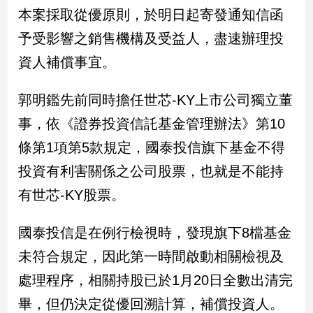
民
本案採取從優原則，於明日起寄發通知信函
調
予受影響之銷售機構及受益人，盡速辦理投
國
會
資人補償事宜。
焦
點
郭明鑑先前同時擔任世芯-KY上市公司獨立董
事，依《證券投資信託基金管理辦法》第10
觀
條第1項第5款規定，國泰投信旗下基金不得
點
投資有利害關係之公司股票，也就是不能持
兩
有世芯-KY股票。
岸/
國
國泰投信是在例行檢視時，發現旗下8檔基金
際
未符合規定，因此第一時間啟動相關檢視及
社
會/
處理程序，相關持股已於1月20日全數出清完
地
方
畢，但仍決定從優回溯計算，補償投資人。