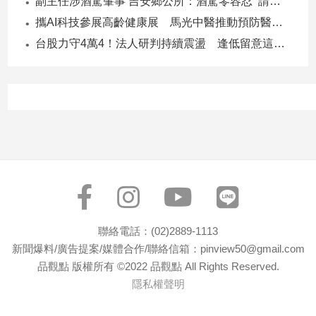
副主任涉酒駕肇事 吉安鄉公所：酒駕零容忍 請辭獲准
建
攜AI科技參展高齡健康展 馬光中醫推動預防醫學迎接長壽新經濟
築/
台股力守4萬4！法人研判持續震盪 逢低留意這些族群
室
內
設
計
旅
遊/
美
食
星
座/
命
理
聯絡電話：(02)2889-1113
消
新聞爆料/廣告提案/媒體合作/聯絡信箱：pinview50@gmail.com
費
品觀點 版權所有 ©2022 品觀點 All Rights Reserved.
隱私權聲明
健
康/
親