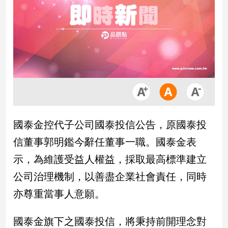
市
房
地
產
品
觀
點
政
國泰金控代子公司國泰投信公告，原國泰投
治
信董事郭明鑑今辭任董事一職。國泰金表
政
示，為維護受益人權益，採取最高標準建立
治
公司治理機制，以善盡企業社會責任，同時
焦
點
亦尊重當事人意願。
品
觀
國泰金旗下之國泰投信，將秉持前開理念對
點