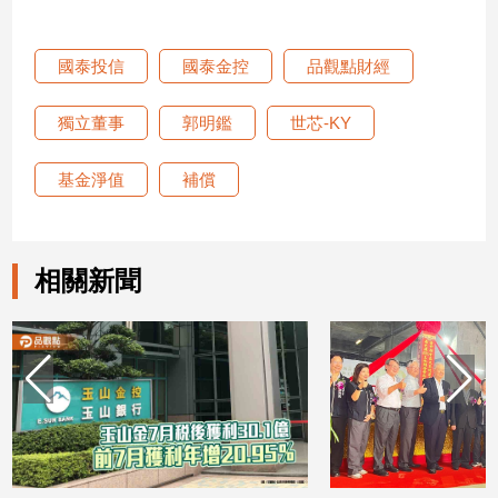
新
冠
病
國泰投信
國泰金控
品觀點財經
毒
專
獨立董事
郭明鑑
世芯-KY
區
基金淨值
補償
南
台
灣
相關新聞
觀
點
南
台
灣
觀
點