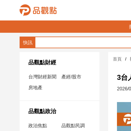
品
觀
點
財
首頁
經
品觀點財經
台
3台
台灣財經新聞
產經/股市
灣
財
房地產
2026/0
經
新
聞
品觀點政治
產
經/
政治焦點
品觀點民調
股