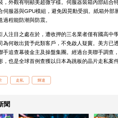
裝，外觀有明顯美超微字樣。伺服器裝箱內部結合
合伺服器與GPU模組，避免因晃動受損。紙箱外部
送過程能防潮與防震。
引人注目之處在於，遭收押的三名業者僅有國高中
司為何敢出貨予此類客戶，不免啟人疑竇。美方已
聯手追查幕後金主及操盤集團。經過台美聯手調查
形，也是全球首例查獲以日本為跳板的晶片走私案
片
走私
輝達
新聞