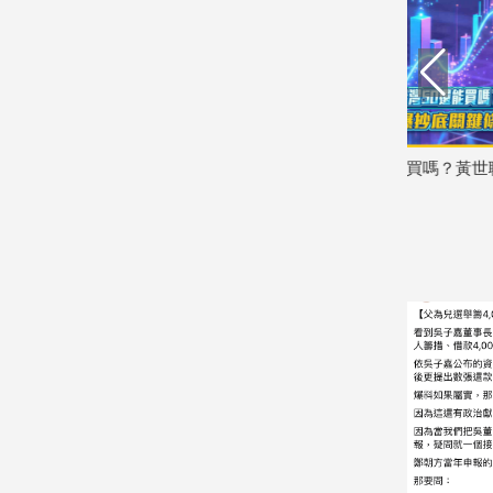
娛
樂
娛
樂
AI+愛心
台積電、台灣50還能買嗎？黃世聰曝抄
台積電、輝
星
底關鍵條件
私晶片內幕
聞
2026/07/30
2026/07/28
流
行/
時
尚
追
星
生
活