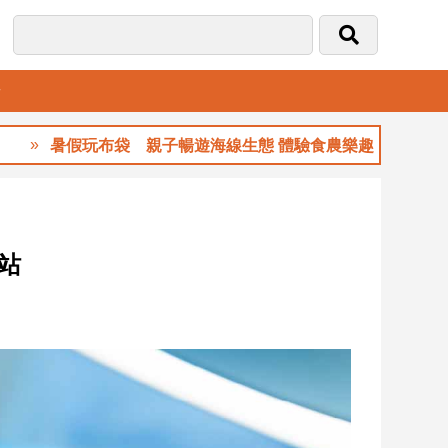
音
暑假玩布袋 親子暢遊海線生態 體驗食農樂趣
站