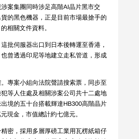
涉案集團同時涉足高階AI晶片黑市交
出貨的黑色機器，正是目前市場最搶手的
向的相關文件資料。
，這批伺服器出口到日本後轉運至香港，
，也曾透過印尼等地建立走私管道，形成
確。專案小組向法院聲請搜索票，同步至
嫌犯等人住處及相關涉案公司共十二處地
境的五十台搭載輝達HB300高階晶片
萬元現金，市值總計約七億元。
分精密，採用多層厚磅工業用瓦楞紙箱仔