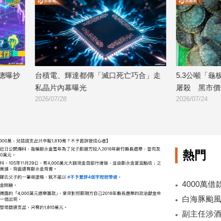
達都傳「滅口死亡巧合」走
5.3公噸「龜板走私」上萬隻保育龜
曝光
屠殺 黑市價值破2千萬
2026/07/24
熱門
副主任涉酒