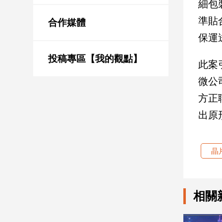
細包
新
冠
準貼
合作媒體
病
保運
毒
專
區
投稿專區【我的觀點】
此案
微公
南
方正
台
出原
灣
觀
點
晶
南
台
灣
相關
觀
點