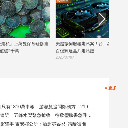
慘遭
美超微伺服器走私案！台、星兩地破獲
黃仁勳帶爸媽、
百億輝達晶片走私鏈
喊：我愛台灣員
2026/07/07
2026/06/04
» 更多
4000萬借款只有1810萬申報 游淑慧追問鄭朝方：2190萬差額去哪了
白海豚颱風逼近 五峰水梨緊急搶收 徐欣瑩臉書急呼「搶救五峰水梨」
駕肇事 吉安鄉公所：酒駕零容忍 請辭獲准