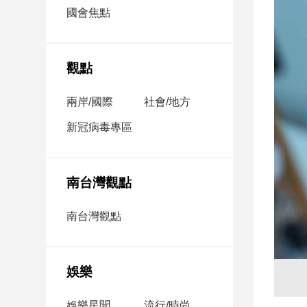
市
國會焦點
房
地
產
觀點
兩岸/國際
社會/地方
品
觀
新冠病毒專區
點
政
治
南台灣觀點
政
南台灣觀點
治
焦
點
娛樂
品
觀
點
娛樂星聞
流行/時尚