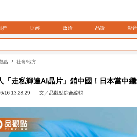
熱門
財經
政治
品論
影
觀點
社會/地方
人「走私輝達AI晶片」銷中國！日本當中繼
6/16 13:28:29
文／品觀點綜合編輯