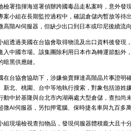
地檢署指揮海巡署偵辦跨國毒品走私案時，意外發現
專案小組在長期監控過程中，確認倉儲內暫放等待
微高階AI伺服器，但缺少出口到日本或印尼後續流
小組透過美國在台協會取得物流及出口資料後發現
進入中國市場。該集團除利用日本作為轉運節點外
的暗黑供應鏈。
國在台協會協助下，涉嫌偷賣輝達高階晶片事證明
、新北、桃園、台中等地執行搜索，對象包括游姓
行動中於基隆與台北市內湖兩處大型倉儲，查扣尚未出
超微AI伺服器，另扣押電腦、保時捷名車與九百多
小組現場檢視查扣物品，發現伺服器體積龐大且十