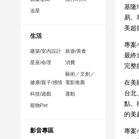
民
基隆
調
追星
易。
國
會
美超
焦
生活
點
專案
建築/室內設計
旅遊/美食
最終
觀
星座/命理
消費
完整
點
藝術／文創／
在美
健康/親子/感情
電影推薦
兩
岸/
台北
科技/遊戲
運動
國
點。
際
寵物Pet
的美
社
會/
地
影音專區
專案
方