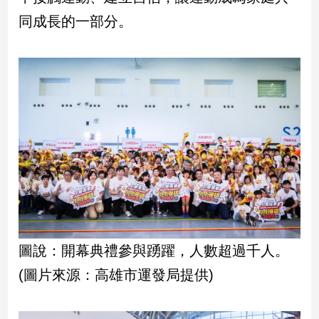
寵
同成長的一部分。
物
Pet
影
音
專
區
合
作
媒
體
圖說：開幕典禮參與踴躍，人數超過千人。
(圖片來源：高雄市運發局提供)
投
稿