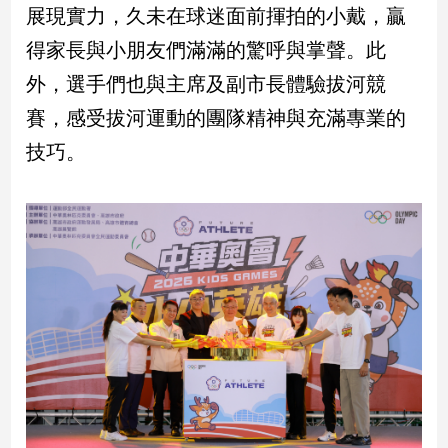
展現實力，久未在球迷⾯前揮拍的⼩戴，贏
建
得家⻑與⼩朋友們滿滿的驚呼與掌聲。此
築/
室
外，選⼿們也與主席及副市⻑體驗拔河競
內
設
賽，感受拔河運動的團隊精神與充滿專業的
計
技巧。
旅
遊/
美
食
星
座/
命
理
消
費
健
康/
親