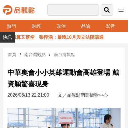
熱門
財經
政治
品論
影音
品
預算又落空 張惇涵：最晚10月與立法院溝通
觀
點
財
首頁
南台灣觀點
南台灣觀點
經
中華奧會小小英雄運動會高雄登場 戴
台
灣
資穎驚喜現身
財
經
2026/06/13 22:21:00
文／品觀點南部編輯中心
新
聞
產
經/
股