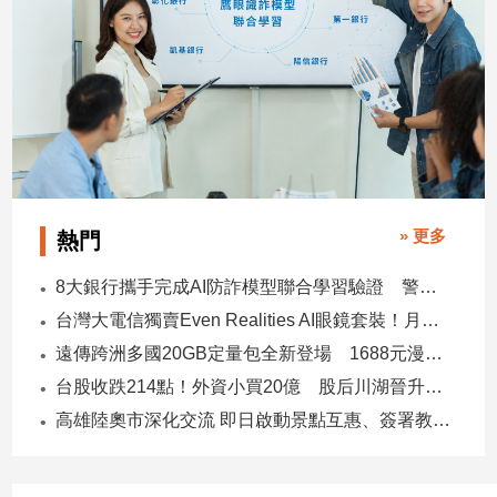
» 更多
熱門
8大銀行攜手完成AI防詐模型聯合學習驗證 警示帳戶準確度提升2倍
台灣大電信獨賣Even Realities AI眼鏡套裝！月付1399元 專案價3990
遠傳跨洲多國20GB定量包全新登場 1688元漫遊逾百國家！
台股收跌214點！外資小買20億 股后川湖晉升萬金股
高雄陸奧市深化交流 即日啟動景點互惠、簽署教育合作MOU