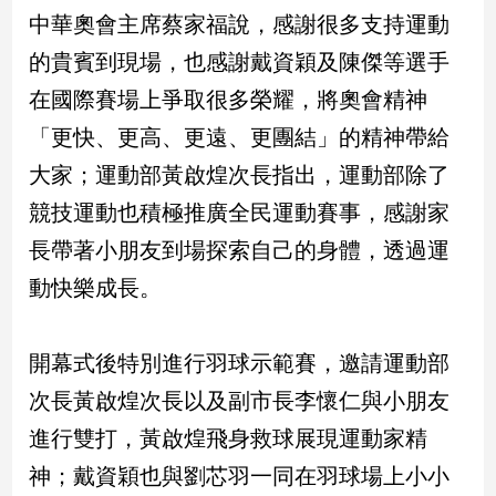
中華奧會主席蔡家福說，感謝很多支持運動
娛
的貴賓到現場，也感謝戴資穎及陳傑等選手
樂
在國際賽場上爭取很多榮耀，將奧會精神
娛
「更快、更高、更遠、更團結」的精神帶給
樂
大家；運動部黃啟煌次長指出，運動部除了
星
聞
競技運動也積極推廣全民運動賽事，感謝家
流
長帶著小朋友到場探索自己的身體，透過運
行/
時
動快樂成長。
尚
追
開幕式後特別進行羽球示範賽，邀請運動部
星
次長黃啟煌次長以及副市長李懷仁與小朋友
進行雙打，黃啟煌飛身救球展現運動家精
生
神；戴資穎也與劉芯羽一同在羽球場上小小
活