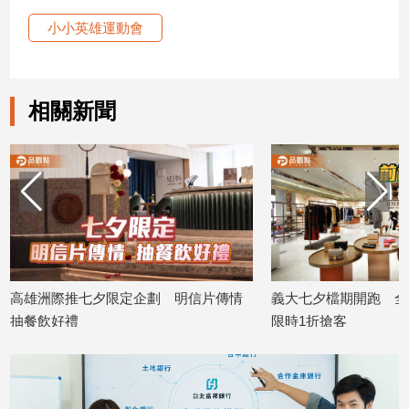
小小英雄運動會
相關新聞
高雄洲際推七夕限定企劃 明信片傳情
義大七夕檔期開跑 全
抽餐飲好禮
限時1折搶客
2026/08/06
2026/08/06