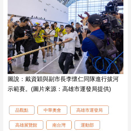
專
區
【我
的
觀
點】
圖說：戴資穎與副市長李懷仁同隊進行拔河
示範賽。(圖片來源：高雄市運發局提供)
品觀點
中華奧會
高雄市運發局
高雄展覽館
南台灣
運動部