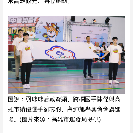
來高雄觀光、開心運動。
新
冠
病
毒
專
區
南
台
灣
觀
點
圖說：羽球球后戴資穎、跨欄國手陳傑與高
南
台
雄市績優選手劉芯羽、高紳旭舉奧會會旗進
灣
場。(圖片來源：高雄市運發局提供)
觀
點