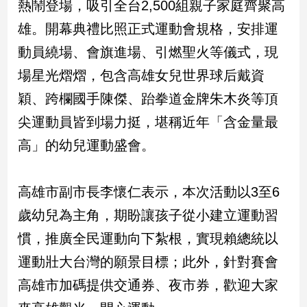
熱鬧登場，吸引全台2,500組親子家庭齊聚高
民
調
雄。開幕典禮比照正式運動會規格，安排運
國
動員繞場、會旗進場、引燃聖火等儀式，現
會
焦
場星光熠熠，包含高雄女兒世界球后戴資
點
穎、跨欄國手陳傑、跆拳道金牌朱木炎等頂
尖運動員皆到場力挺，堪稱近年「含金量最
觀
高」的幼兒運動盛會。
點
兩
高雄市副市長李懷仁表示，本次活動以3至6
岸/
歲幼兒為主角，期盼讓孩子從小建立運動習
國
際
慣，推廣全民運動向下紮根，實現賴總統以
社
運動壯大台灣的願景目標；此外，針對賽會
會/
地
高雄市加碼提供交通券、夜市券，歡迎大家
方