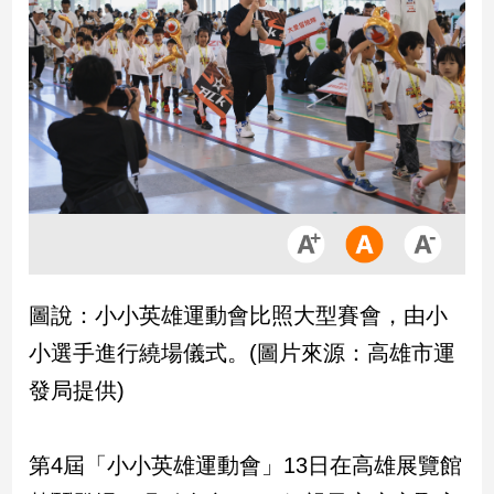
市
房
地
產
品
觀
點
政
治
圖說：小小英雄運動會比照大型賽會，由小
政
小選手進行繞場儀式。(圖片來源：高雄市運
治
焦
發局提供)
點
品
觀
第4屆「小小英雄運動會」13日在高雄展覽館
點