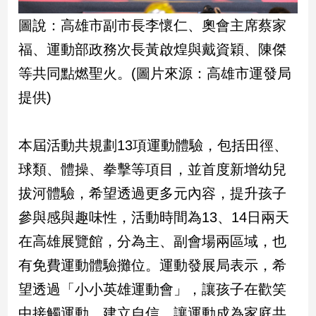
子/
圖說：高雄市副市長李懷仁、奧會主席蔡家
感
情
福、運動部政務次長黃啟煌與戴資穎、陳傑
藝
等共同點燃聖火。(圖片來源：高雄市運發局
術
／
提供)
文
創
／
本屆活動共規劃13項運動體驗，包括田徑、
電
球類、體操、拳擊等項目，並首度新增幼兒
影
推
拔河體驗，希望透過更多元內容，提升孩子
薦
參與感與趣味性，活動時間為13、14日兩天
科
技/
在高雄展覽館，分為主、副會場兩區域，也
遊
有免費運動體驗攤位。運動發展局表示，希
戲
運
望透過「小小英雄運動會」，讓孩子在歡笑
動
中接觸運動、建立自信，讓運動成為家庭共