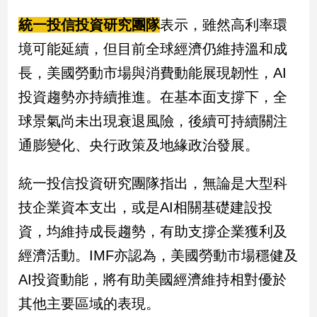
寵
物
統一投信投資研究團隊
表示，雖然高利率環
Pet
境可能延續，但目前全球經濟仍維持溫和成
長，美國勞動市場與消費動能展現韌性，AI
影
投資趨勢亦持續推進。在基本面支撐下，全
音
球景氣尚未出現衰退風險，後續可持續關注
專
區
通膨變化、央行政策及地緣政治發展。
統一投信投資研究團隊指出，無論是大型科
合
技企業資本支出，或是AI相關基礎建設投
作
媒
資，均維持成長趨勢，有助支撐企業獲利及
體
經濟活動。IMF亦認為，美國勞動市場穩健及
AI投資動能，將有助美國經濟維持相對優於
投
其他主要區域的表現。
稿