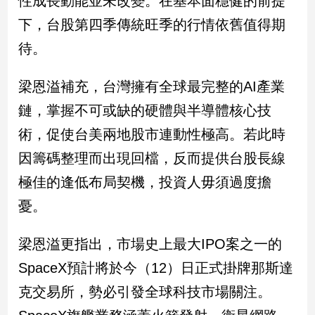
性成長動能並未改變。在基本面穩健的前提
新
下，台股第四季傳統旺季的行情依舊值得期
冠
病
待。
毒
專
區
梁恩溢補充，台灣擁有全球最完整的AI產業
鏈，掌握不可或缺的硬體與半導體核心技
術，促使台美兩地股市連動性極高。若此時
南
台
因籌碼整理而出現回檔，反而提供台股長線
灣
極佳的逢低布局契機，投資人毋須過度擔
觀
憂。
點
南
梁恩溢更指出，市場史上最大IPO案之一的
台
SpaceX預計將於今（12）日正式掛牌那斯達
灣
觀
克交易所，勢必引發全球科技市場關注。
點