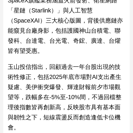
SpaceX旗艦業務涵蓋火箭發射、衛星網路
「星鏈（Starlink）」與人工智慧
娛
（SpaceXAI）三大核心版圖，背後供應鏈亦
樂
能窺見台廠身影，包括護國神山台積電、聯
娛
發科、台達電、台光電、奇鋐、廣達、台燿
樂
星
皆有望受惠。
聞
流
玉山投信指出，回顧過去一年台股出現的技
行/
術性修正，包括2025年底市場對AI支出產生
時
尚
疑慮、美伊衝突爆發、輝達財報前夕市場觀
追
望等，跌幅多在-5%至-10%間，不過回檔整
星
理後指數皆再創新高，反映股市具有基本面
與韌性之下，短線震盪反而創造逢低卡位機
生
會。
活