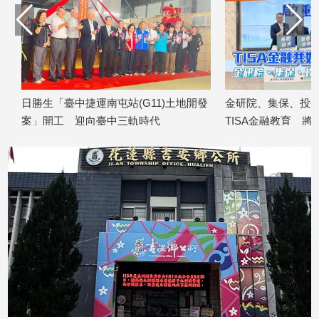
日勝生「臺中捷運南屯站(G11)土地開發
金研院、集保、投信投
案」開工 迎向臺中三軌時代
TISA金融教育 將辦1
2026/08/07
2026/08/07