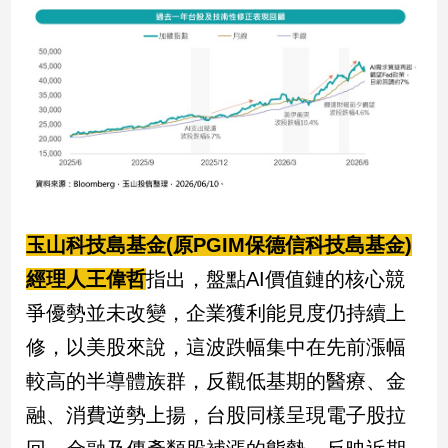
建
築/
室
內
設
計
旅
遊/
美
食
玉山科技島基金(原PGIM保德信科技島基金)
星
經理人王偉哲
指出，盤點AI價值鏈的核心競
座/
命
爭優勢並未改變，企業獲利能見度仍持續上
理
修，以美股來說，這波跌幅集中在先前漲幅
消
費
較高的半導體族群，反觀低基期的醫療、金
健
融、消費逆勢上揚，台股同樣呈現電子股拉
康/
親