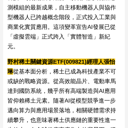
測模組的最新成果，自主移動機器人與協作
型機器人已跨越概念階段，正式投入工業與
商業化實質應用。這項變革宣告AI發展已從
「虛擬雲端」正式跨入「實體智造」新紀
元。
野村稀土關鍵資源ETF(009821)經理人張怡
琳
從基本面分析，稀土已成為科技產業不可
或缺的戰略資源。從高效能晶片、電動車馬
達到國防系統，幾乎所有高端製造與AI應用
皆仰賴稀土元素。隨著AI從模型競爭進一步
邁向算力與應用場景落地，相關硬體需求持
續攀升，也意味著稀土供應鏈的重要性進一