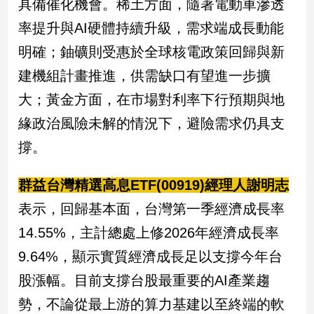
具備催化機會。稀土方面，隨著電動車滲透
率提升與AI硬體持續升級，需求端成長動能
明確；鈾礦則受惠於全球核電政策回歸與新
建機組計畫推進，供需缺口有望進一步擴
大；黃金方面，在市場對利率下行預期與地
緣政治風險未解的情況下，避險需求仍具支
撐。
群益台灣精選高息ETF(00919)經理人謝明志
表示，回歸基本面，台灣第一季經濟成長率
14.55%，主計總處上修2026年經濟成長率
9.64%，顯示實質經濟成長足以支撐今年台
股漲幅。目前支撐台股最重要的AI產業趨
勢，不論從最上游的算力基建以至終端的軟