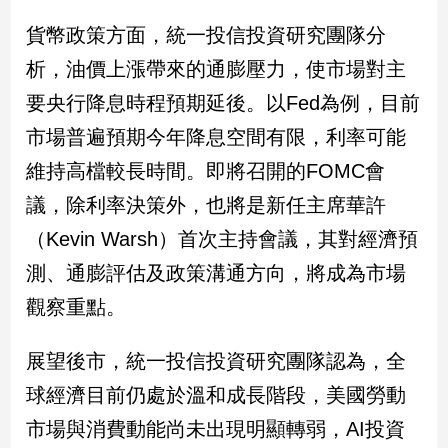
專
貨幣政策方面，統一投信投資研究團隊分
區
析，油價上漲帶來的通膨壓力，使市場對主
【我
的
要央行降息時程預期延後。以Fed為例，目前
觀
市場普遍預期今年降息空間有限，利率可能
點】
維持高檔較長時間。即將召開的FOMC會
議，除利率決策外，也將是新任主席華許
（Kevin Warsh）首次主持會議，其對經濟預
測、通膨評估及政策溝通方向，將成為市場
觀察重點。
展望後市，統一投信投資研究團隊認為，全
球經濟目前仍處於溫和成長階段，美國勞動
市場與消費動能尚未出現明顯轉弱，AI投資