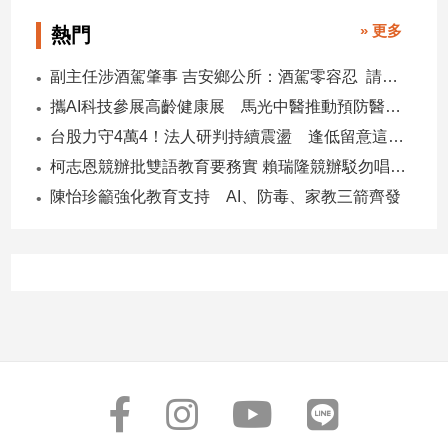
» 更多
熱門
副主任涉酒駕肇事 吉安鄉公所：酒駕零容忍 請辭獲准
攜AI科技參展高齡健康展 馬光中醫推動預防醫學迎接長壽新經濟
台股力守4萬4！法人研判持續震盪 逢低留意這些族群
柯志恩競辦批雙語教育要務實 賴瑞隆競辦駁勿唱衰高雄
陳怡珍籲強化教育支持 AI、防毒、家教三箭齊發