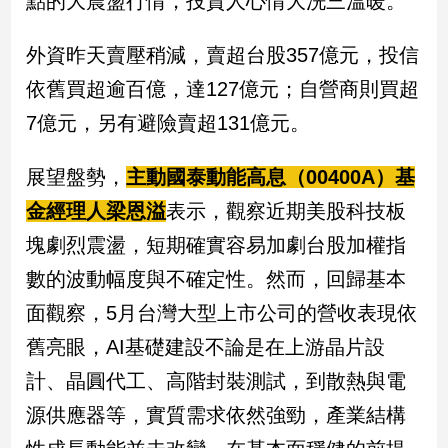
點的大震盪行情，投資人心情大洗三溫暖。
民
調
外資昨天賣壓稍減，賣超台股357億元，投信
國
會
依舊買超逾百億，達127億元；自營商則買超
焦
7億元，另有避險賣超131億元。
點
展望盤勢，
主動國泰動能高息（00400A）基
觀
金經理人梁恩溢
表示，觀察近期美股科技板
點
塊劇烈震盪，短期確實容易加劇台股加權指
兩
數的波動幅度與不確定性。然而，回歸基本
岸/
面觀察，5月台灣大型上市公司的營收表現依
國
際
舊亮眼，AI基礎建設不論是在上游晶片設
社
計、晶圓代工、高階封裝測試，到散熱與電
會/
地
源供應器等，實質需求依然強勁，產業結構
方