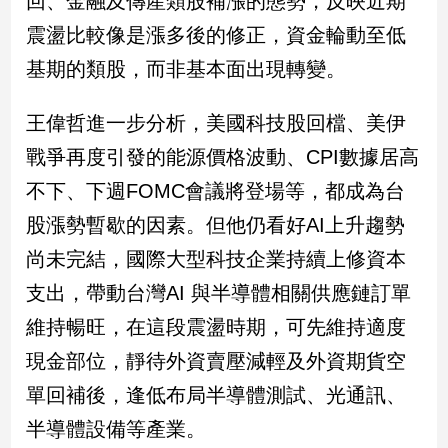
回、金融及傳產類股補漲的態勢，反映近期
子/
震盪比較像是漲多後的修正，資金輪動至低
感
情
基期的類股，而非基本面出現轉變。
藝
術
王偉哲進一步分析，美國科技股回檔、美伊
／
文
戰爭再度引發的能源價格波動、CPI數據居高
創
不下、下週FOMC會議將登場等，都成為台
／
電
股漲勢暫歇的因素。但他仍看好AI上升趨勢
影
尚未完結，國際大型科技企業持續上修資本
推
薦
支出，帶動台灣AI 與半導體相關供應鏈訂單
科
維持暢旺，在這段震盪時期，可先維持適度
技/
遊
現金部位，靜待外資賣壓減輕及外資期貨空
戲
單回補後，逢低布局半導體測試、光通訊、
運
動
半導體設備等產業。