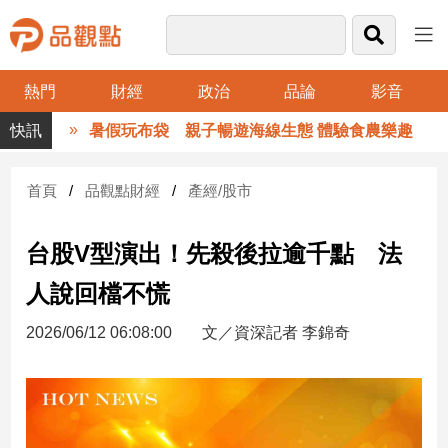
熱門
財經
政治
品論
影音
品
暑假玩布袋 親子暢遊海線生態 體驗食農樂趣
觀
點
財
首頁
品觀點財經
產經/股市
經
台股V型演出！先殺後拉逾千點 法
台
灣
人說回檔不慌
財
經
2026/06/12 06:08:00
文／資深記者 李錦奇
新
聞
產
經/
股