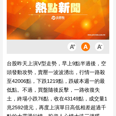
市
房
地
產
品
觀
點
政
台股昨天上演V型走勢，早上9點半過後，空
治
頭發動攻勢，賣壓一波波湧出，行情一路殺
政
至42006點，下跌1219點，跌破本週一的最
治
低點。不過，買盤隨後反擊，一路收復失
焦
點
土，終場小跌76點，收在43149點，成交量1
品
兆2592億元，再度上演單日高低相差超過千
觀
點