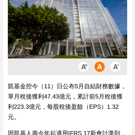
市
房
地
產
品
觀
點
政
治
凱基金控今（11）日公布5月自結財務數據，
政
單月稅後獲利47.43億元，累計前5月稅後獲
治
焦
利223.3億元，每股稅後盈餘（EPS）1.32
點
元。
品
觀
點
因凱基人壽今年起適用IFRS 17新會計準則，