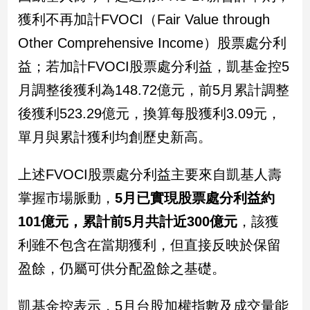
民
獲利不再加計FVOCI（Fair Value through
調
Other Comprehensive Income）股票處分利
國
會
益；若加計FVOCI股票處分利益，凱基金控5
焦
點
月調整後獲利為148.72億元，前5月累計調整
後獲利523.29億元，換算每股獲利3.09元，
單月與累計獲利均創歷史新高。
觀
點
上述FVOCI股票處分利益主要來自凱基人壽
兩
掌握市場脈動，
5月已實現股票處分利益約
岸/
國
101億元，累計前5月共計近300億元
，該獲
際
利雖不包含在當期獲利，但直接反映於保留
社
盈餘，仍屬可供分配盈餘之基礎。
會/
地
方
凱基金控表示，5月台股加權指數及成交量能