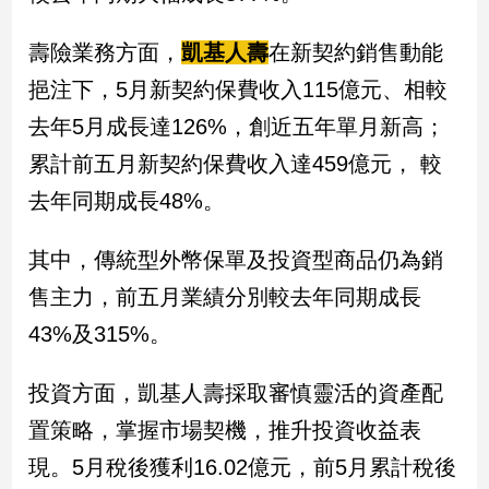
壽險業務方面，
凱基人壽
在新契約銷售動能
娛
樂
挹注下，5月新契約保費收入115億元、相較
去年5月成長達126%，創近五年單月新高；
娛
樂
累計前五月新契約保費收入達459億元， 較
星
去年同期成長48%。
聞
流
其中，傳統型外幣保單及投資型商品仍為銷
行/
時
售主力，前五月業績分別較去年同期成長
尚
43%及315%。
追
星
投資方面，凱基人壽採取審慎靈活的資產配
置策略，掌握市場契機，推升投資收益表
生
現。5月稅後獲利16.02億元，前5月累計稅後
活