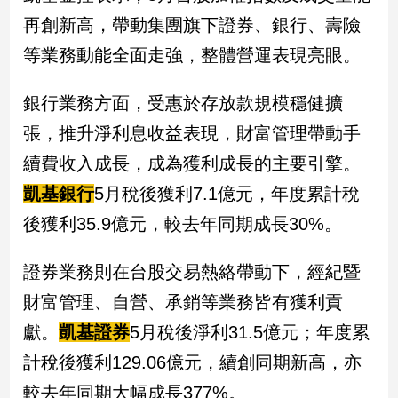
新
再創新高，帶動集團旗下證券、銀行、壽險
冠
病
等業務動能全面走強，整體營運表現亮眼。
毒
專
銀行業務方面，受惠於存放款規模穩健擴
區
張，推升淨利息收益表現，財富管理帶動手
續費收入成長，成為獲利成長的主要引擎。
南
凱基銀行
5月稅後獲利7.1億元，年度累計稅
台
灣
後獲利35.9億元，較去年同期成長30%。
觀
點
證券業務則在台股交易熱絡帶動下，經紀暨
財富管理、自營、承銷等業務皆有獲利貢
南
台
獻。
凱基證券
5月稅後淨利31.5億元；年度累
灣
觀
計稅後獲利129.06億元，續創同期新高，亦
點
較去年同期大幅成長377%。