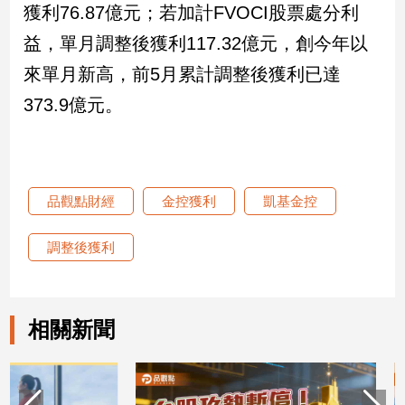
獲利76.87億元；若加計FVOCI股票處分利
建
益，單月調整後獲利117.32億元，創今年以
築/
室
來單月新高，前5月累計調整後獲利已達
內
設
373.9億元。
計
旅
遊/
美
品觀點財經
金控獲利
凱基金控
食
星
調整後獲利
座/
命
理
消
相關新聞
費
健
康/
親