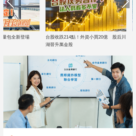
子/
感
情
藝
術
台股收跌214點！外資小買20億 股后川
美國運通耀金卡全面
／
湖晉升萬金股
台消費最高回饋440
文
2026/08/06
2026/08/06
創
／
電
影
推
薦
科
技/
遊
戲
運
動