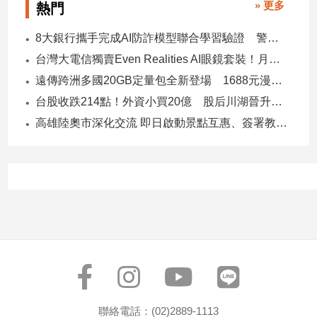
» 更多
寵
熱門
物
Pet
8大銀行攜手完成AI防詐模型聯合學習驗證 警示帳戶準確度提升2倍
台灣大電信獨賣Even Realities AI眼鏡套裝！月付1399元 專案價3990
遠傳跨洲多國20GB定量包全新登場 1688元漫遊逾百國家！
影
台股收跌214點！外資小買20億 股后川湖晉升萬金股
音
專
高雄陸奧市深化交流 即日啟動景點互惠、簽署教育合作MOU
區
合
作
媒
體
投
稿
聯絡電話：(02)2889-1113