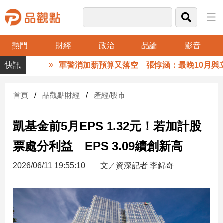
熱門
財經
政治
品論
影音
品
軍警消加薪預算又落空 張惇涵：最晚10月與立法
觀
點
財
首頁
品觀點財經
產經/股市
經
凱基金前5月EPS 1.32元！若加計股
台
灣
票處分利益 EPS 3.09續創新高
財
經
2026/06/11 19:55:10
文／資深記者 李錦奇
新
聞
產
經/
股