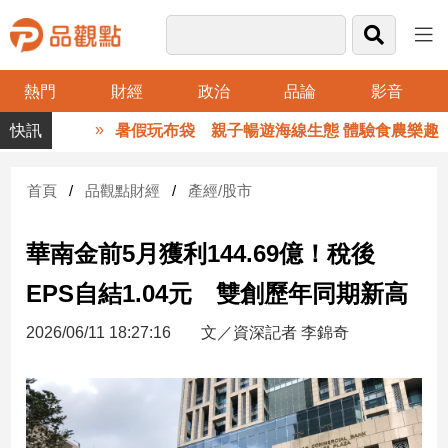
熱門
財經
政治
品論
影音
品
暑假玩布袋 親子暢遊海線生態 體驗食農樂趣
觀
點
財
首頁
品觀點財經
產經/股市
經
華南金前5月獲利144.69億！稅後
台
灣
EPS自結1.04元 雙創歷年同期新高
財
經
2026/06/11 18:27:16
文／資深記者 李錦奇
新
聞
產
經/
股