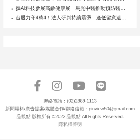
子/
攜AI科技參展高齡健康展 馬光中醫推動預防醫學迎接長壽新經濟
感
台股力守4萬4！法人研判持續震盪 逢低留意這些族群
情
藝
術
／
文
創
／
電
影
推
薦
科
聯絡電話：(02)2889-1113
技/
新聞爆料/廣告提案/媒體合作/聯絡信箱：pinview50@gmail.com
遊
品觀點 版權所有 ©2022 品觀點 All Rights Reserved.
戲
隱私權聲明
運
動