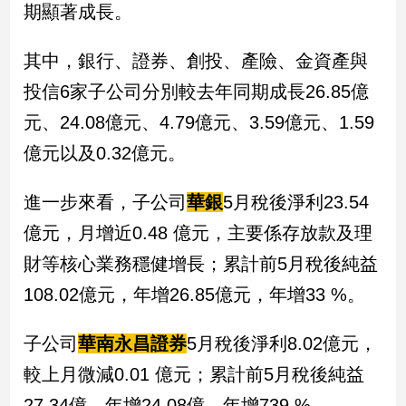
期顯著成長。
新
冠
病
其中，銀行、證券、創投、產險、金資產與
毒
專
投信6家子公司分別較去年同期成長26.85億
區
元、24.08億元、4.79億元、3.59億元、1.59
億元以及0.32億元。
南
台
進一步來看，子公司
華銀
5月稅後淨利23.54
灣
億元，月增近0.48 億元，主要係存放款及理
觀
財等核心業務穩健增長；累計前5月稅後純益
點
108.02億元，年增26.85億元，年增33 %。
南
台
子公司
華南永昌證券
5月稅後淨利8.02億元，
灣
觀
較上月微減0.01 億元；累計前5月稅後純益
點
27.34億，年增24.08億，年增739 %。