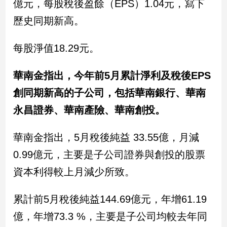
億元，每股稅後盈餘（EPS）1.04元，寫下
民
調
歷史同期新高。
國
會
每股淨值18.29元。
焦
點
華南金指出，今年前5月累計淨利及稅後EPS
創同期新高的子公司，包括華南銀行、華南
觀
永昌證券、華南產險、華南創投。
點
華南金指出，5月稅後純益 33.55億，月減
兩
岸/
0.99億元，主要是子公司證券與創投的股票
國
際
資本利得較上月減少所致。
社
會/
累計前5月稅後純益144.69億元，年增61.19
地
億，年增73.3 %，主要是子公司均較去年同
方