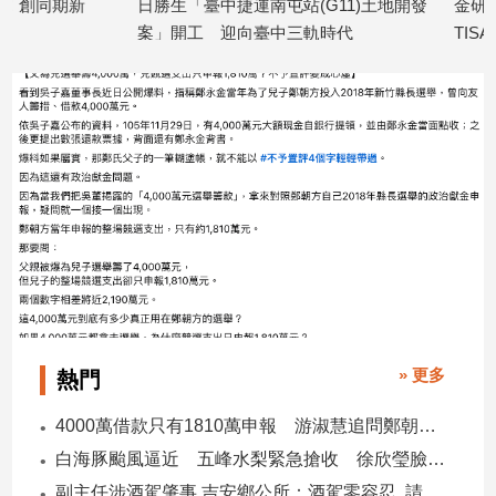
日勝生「臺中捷運南屯站(G11)土地開發
金研院、集保、投
建
案」開工 迎向臺中三軌時代
TISA金融教育 
築/
2026/08/07
2026/08/07
室
內
設
計
旅
遊/
美
食
星
座/
命
理
» 更多
熱門
消
費
4000萬借款只有1810萬申報 游淑慧追問鄭朝方：2190萬差額去哪了
健
白海豚颱風逼近 五峰水梨緊急搶收 徐欣瑩臉書急呼「搶救五峰水梨」
康/
親
副主任涉酒駕肇事 吉安鄉公所：酒駕零容忍 請辭獲准