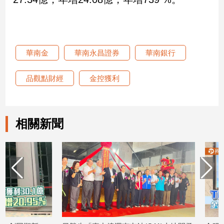
娛
樂
華南金
華南永昌證券
華南銀行
娛
樂
品觀點財經
金控獲利
星
聞
流
行/
相關新聞
時
尚
追
星
生
活