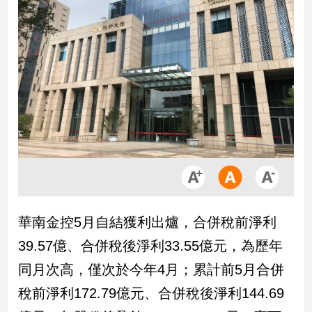
市
房
地
產
品
觀
點
政
治
政
華南金控5月自結獲利出爐，合併稅前淨利
治
焦
39.57億、合併稅後淨利33.55億元，為歷年
點
同月次高，僅次於今年4月；累計前5月合併
品
觀
稅前淨利172.79億元、合併稅後淨利144.69
點