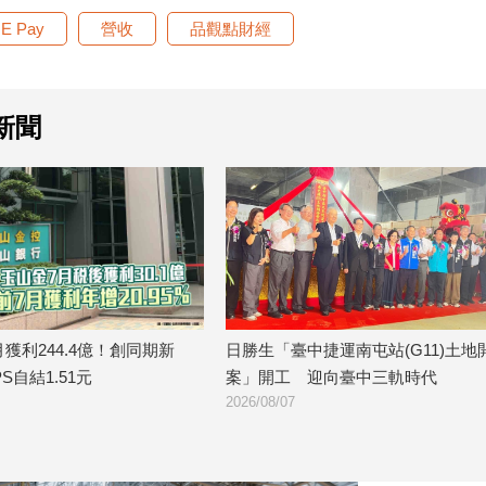
NE Pay
營收
品觀點財經
新聞
生「臺中捷運南屯站(G11)土地開發
金研院、集保、投信投顧公
」開工 迎向臺中三軌時代
TISA金融教育 將辦150場
/08/07
2026/08/07