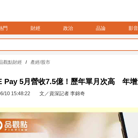
熱門
財經
政治
品論
影
品觀點財經
產經/股市
NE Pay 5月營收7.5億！歷年單月次高 年增
6/10 15:48:22
文／資深記者 李錦奇