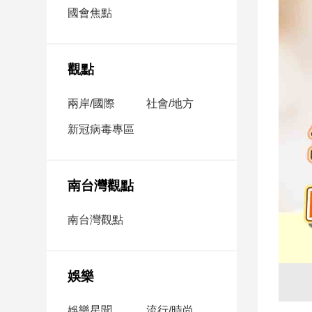
市
國會焦點
房
地
產
觀點
兩岸/國際
社會/地方
品
觀
新冠病毒專區
點
政
治
南台灣觀點
政
南台灣觀點
治
焦
點
娛樂
品
觀
點
娛樂星聞
流行/時尚