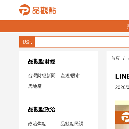
品
觀
點
財
首頁
經
品觀點財經
台
LI
台灣財經新聞
產經/股市
灣
財
房地產
2026/0
經
新
聞
品觀點政治
產
經/
政治焦點
品觀點民調
股