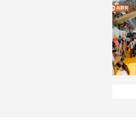
娛
樂
娛
樂
星
聞
流
行/
時
尚
追
星
生
活