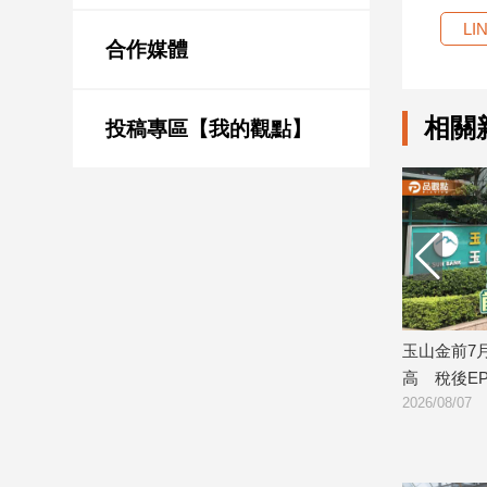
新
LI
冠
合作媒體
病
毒
專
相關
區
投稿專區【我的觀點】
南
台
灣
觀
點
研判持續震盪 逢
玉山金前7月獲利244.4億！創同期新
日勝
南
高 稅後EPS自結1.51元
案
台
2026/08/07
2026
灣
觀
點