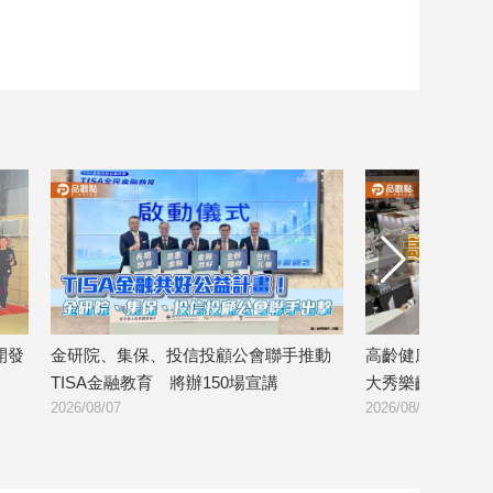
會聯手推動
高齡健康產業博覽會登場 金融壽險業
8大銀行
宣講
大秀樂齡金融服務！
證 警示
2026/08/07
2026/08/06