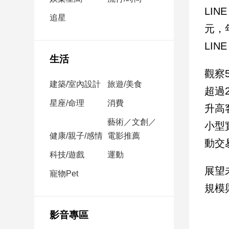
民
LIN
調
追星
元，
國
會
LI
焦
生活
點
觀察
建築/室內設計
旅遊/美食
超過
觀
星座/命理
消費
升高
點
藝術／文創／
小型
健康/親子/感情
電影推薦
兩
動交
岸/
科技/遊戲
運動
國
展望
際
寵物Pet
規模
社
會/
地
影音專區
方