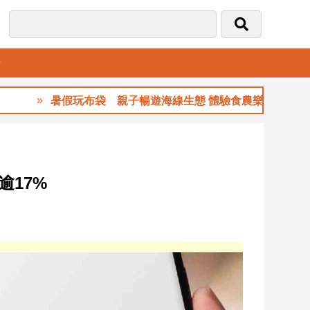
音
暑假玩布袋 親子暢遊海線生態 體驗食農樂趣
逾17%