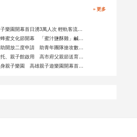
» 更多
全台最大親子樂園開幕首日湧3萬人次 輕軌客流增20倍
大崗山龍眼蜂蜜文化節開幕 「蜜汁鹽酥雞」鹹甜跨界搶話題
青創參展補助開放二度申請 助青年團隊搶攻數位轉型商機
阿蓮崗山公托、親子館啟用 高市府父親節送育兒暖禮
火車醫院變身親子樂園 高雄親子遊樂園開幕首日爆棚