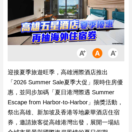
市
房
地
產
品
觀
點
政
迎接夏季旅遊旺季，高雄洲際酒店推出
治
「2026 Summer Sale夏季大促」限時住房優
政
惠，並同步加碼「夏日港灣際遇 Summer
治
Escape from Harbor-to-Harbor」抽獎活動，
焦
點
祭出高雄、新加坡及香港等地豪華酒店住宿
品
券，邀請旅客從高雄港灣出發，展開一場結
觀
點