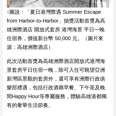
建
↑圖說：「夏日港灣際遇 Summer Escape
築/
室
from Harbor-to-Harbor」抽獎活動首獎為高
內
設
雄洲際酒店 開放式套房 港灣海景 平日一晚
計
住宿券，價值新台幣 50,000 元。（圖片來
旅
源：高雄洲際酒店）
遊/
美
食
此次活動首獎為高雄洲際酒店開放式港灣海
星
景套房平日住宿一晚，除可入住可眺望亞洲
座/
命
新灣區景觀的套房外，還可享有洲際行政俱
理
樂部禮遇，包括行政酒廊早餐、下午茶及晚
消
間Happy Hour等專屬服務，體驗高雄港都獨
費
健
有的奢華生活節奏。
康/
親