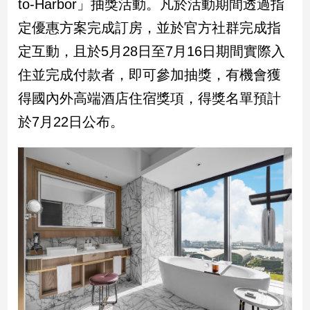
to-Harbor」抽獎活動。凡於活動期間透過指
定優惠方案完成訂房，並於官方社群完成指
娛
定互動，且於5月28日至7月16日期間實際入
樂
住並完成付款者，即可參加抽獎，有機會獲
娛
得國內外高端酒店住宿獎項，得獎名單預計
樂
星
於7月22日公布。
聞
流
行/
時
尚
追
星
生
活