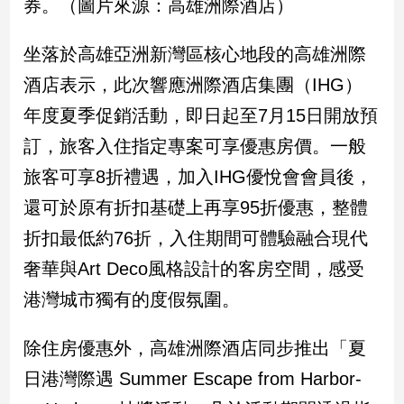
券。（圖片來源：高雄洲際酒店）
新
冠
病
坐落於高雄亞洲新灣區核心地段的高雄洲際
毒
酒店表示，此次響應洲際酒店集團（IHG）
專
區
年度夏季促銷活動，即日起至7月15日開放預
訂，旅客入住指定專案可享優惠房價。一般
南
旅客可享8折禮遇，加入IHG優悅會會員後，
台
還可於原有折扣基礎上再享95折優惠，整體
灣
折扣最低約76折，入住期間可體驗融合現代
觀
點
奢華與Art Deco風格設計的客房空間，感受
港灣城市獨有的度假氛圍。
南
台
灣
除住房優惠外，高雄洲際酒店同步推出「夏
觀
日港灣際遇 Summer Escape from Harbor-
點