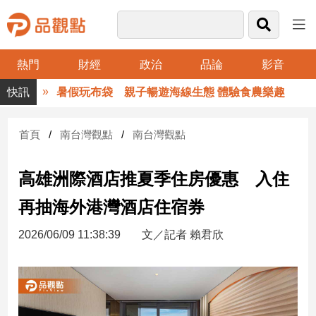
熱門
財經
政治
品論
影音
品
暑假玩布袋 親子暢遊海線生態 體驗食農樂趣
觀
點
財
首頁
南台灣觀點
南台灣觀點
經
高雄洲際酒店推夏季住房優惠 入住
台
灣
再抽海外港灣酒店住宿券
財
經
2026/06/09 11:38:39
文／記者 賴君欣
新
聞
產
經/
股