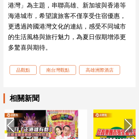
港灣」為主題，串聯高雄、新加坡與香港等
專
區
海港城市，希望讓旅客不僅享受住宿優惠，
【我
更透過跨國港灣文化的連結，感受不同城市
的
的生活風格與旅行魅力，為夏日假期增添更
觀
點】
多驚喜與期待。
品觀點
南台灣觀點
高雄洲際酒店
相關新聞