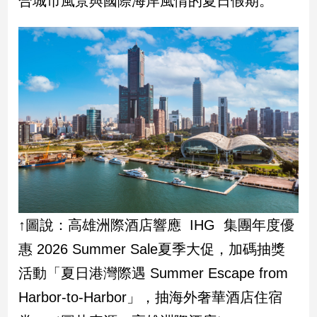
合城市風景與國際海岸風情的夏日假期。
民
調
國
會
焦
點
觀
點
兩
岸/
國
↑圖說：高雄洲際酒店響應 IHG 集團年度優
際
惠 2026 Summer Sale夏季大促，加碼抽獎
社
活動「夏日港灣際遇 Summer Escape from
會/
地
Harbor-to-Harbor」，抽海外奢華酒店住宿
方