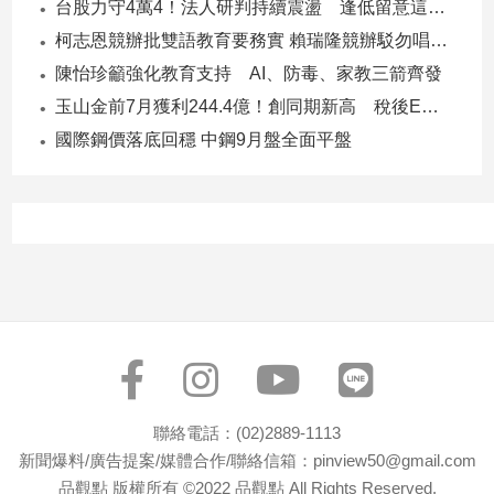
台股力守4萬4！法人研判持續震盪 逢低留意這些族群
柯志恩競辦批雙語教育要務實 賴瑞隆競辦駁勿唱衰高雄
陳怡珍籲強化教育支持 AI、防毒、家教三箭齊發
玉山金前7月獲利244.4億！創同期新高 稅後EPS自結1.51元
國際鋼價落底回穩 中鋼9月盤全面平盤
聯絡電話：(02)2889-1113
新聞爆料/廣告提案/媒體合作/聯絡信箱：pinview50@gmail.com
品觀點 版權所有 ©2022 品觀點 All Rights Reserved.