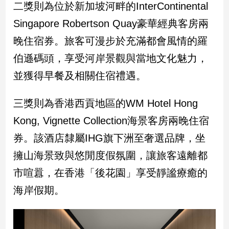
二獎則為位於新加坡河畔的InterContinental
子/
感
Singapore Robertson Quay豪華經典客房兩
情
晚住宿券。旅客可漫步於充滿都會風情的羅
藝
伯遜碼頭，享受河岸景觀與當地文化魅力，
術
／
並獲得早餐及相關住宿禮遇。
文
創
／
三獎則為香港西貢地區的WM Hotel Hong
電
Kong, Vignette Collection海景客房兩晚住宿
影
推
券。該酒店隸屬IHG旗下洲至奢選品牌，坐
薦
擁山海景致與悠閒度假氛圍，讓旅客遠離都
科
技/
市喧囂，在香港「後花園」享受靜謐療癒的
遊
海岸假期。
戲
運
動