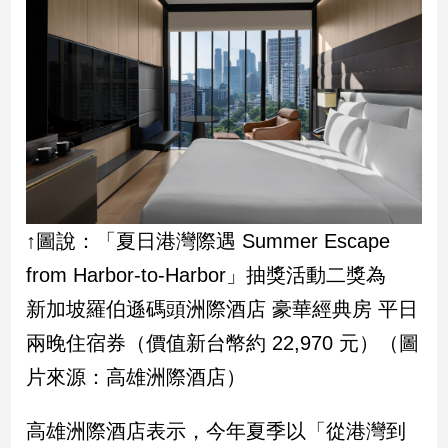
寵
物
Pet
影
音
專
區
↑圖說：「夏日港灣際遇 Summer Escape
合
from Harbor-to-Harbor」抽獎活動二獎為
作
新加坡羅伯遜碼頭洲際酒店 豪華經典房 平日
媒
兩晚住宿券（價值新台幣約 22,970 元）（圖
體
片來源：高雄洲際酒店）
投
高雄洲際酒店表示，今年夏季以「從港灣到
稿