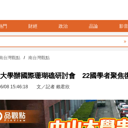
熱門
財經
政治
品論
影
暑假玩布袋 親
南台灣觀點
南台灣觀點
大學辦國際珊瑚礁研討會 22國學者聚焦
6/08 15:46:18
文／記者 賴君欣