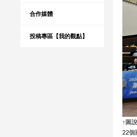
新
冠
合作媒體
病
毒
專
區
投稿專區【我的觀點】
南
台
灣
觀
點
南
台
灣
↑圖
觀
點
22