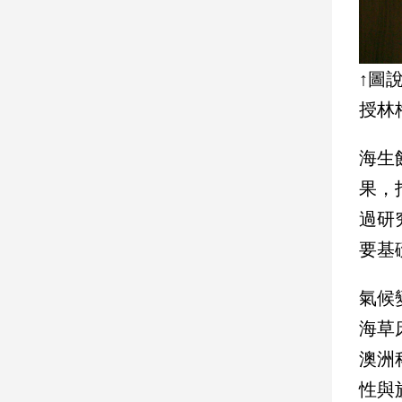
子/
感
情
↑圖
藝
術
授林
／
文
海生
創
／
果，
電
影
過研
推
要基
薦
科
氣候變
技/
遊
海草
戲
澳洲
運
動
性與