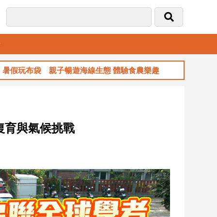
音
子暢遊海線生態 體驗食農樂趣
玉山金前7月獲
復育與氣候挑戰