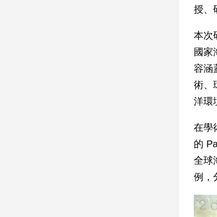
授、
娛
本次
樂
國家
娛
容涵
樂
星
術、
聞
洋環
流
行/
時
在學
尚
的 
追
全球
星
例，
生
活