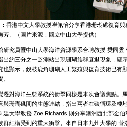
說：香港中文大學教授崔佩怡分享香港珊瑚礁復育與
梅芳。（圖片來源：國立中山大學提供）
館研究員暨中山大學海洋資源學系合聘教授 樊同雲 
指出約三分之一監測站出現珊瑚族群衰退現象，顯
究也顯示，銳枝鹿角珊瑚人工繁殖與復育技術已有
礎。
遷對海洋生態系統的衝擊同樣是本次會議焦點。馬來亞大學教授 
床與珊瑚礁間的生態連結，指出兩者在碳循環及棲
科廷大學教授 Zoe Richards 則分享澳洲西北
族群結構受到的重大衝擊。來自日本九州大學的 菅