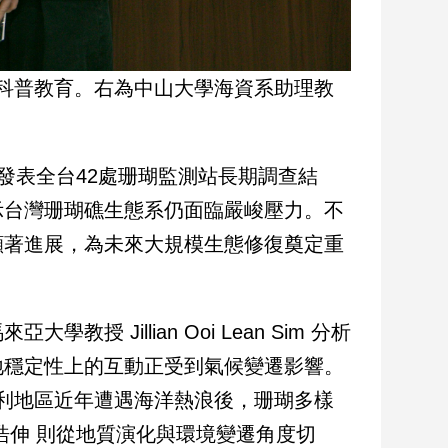
科普教育。右為中山大學海資系助理教
發表全台42處珊瑚監測站長期調查結
示台灣珊瑚礁生態系仍面臨嚴峻壓力。不
顯著進展，為未來大規模生態修復奠定重
Jillian Ooi Lean Sim 分析
地穩定性上的互動正受到氣候變遷影響。
部金伯利地區近年遭遇海洋熱浪後，珊瑚多樣
浩伸 則從地質演化與環境變遷角度切