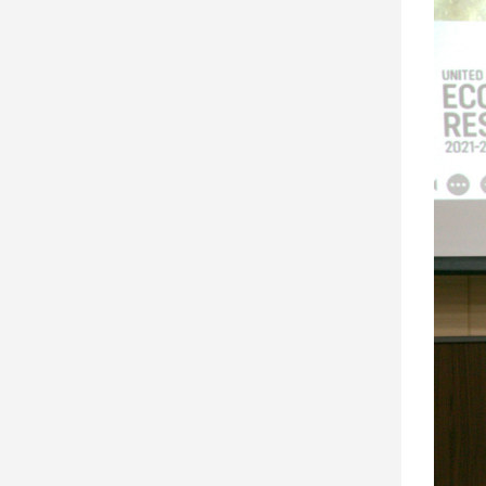
建
築/
室
內
設
計
旅
遊/
美
食
星
座/
命
理
消
費
健
康/
親