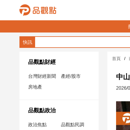
品
觀
點
財
首頁
經
品觀點財經
台
中山
台灣財經新聞
產經/股市
灣
財
房地產
2026/0
經
新
聞
品觀點政治
產
經/
政治焦點
品觀點民調
股