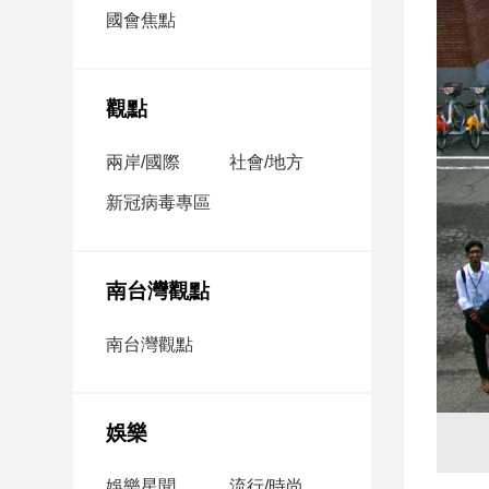
市
國會焦點
房
地
產
觀點
兩岸/國際
社會/地方
品
觀
新冠病毒專區
點
政
治
南台灣觀點
政
南台灣觀點
治
焦
點
娛樂
品
觀
點
娛樂星聞
流行/時尚