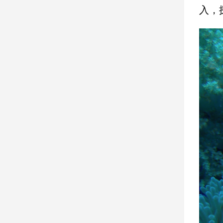
寵
入，
物
Pet
影
音
專
區
合
作
媒
體
投
稿