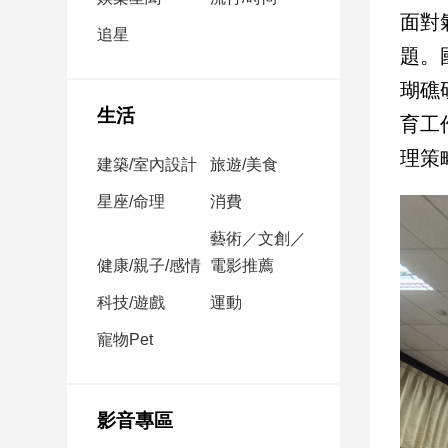
民
面對
調
追星
題。
國
會
瑚礁
焦
生活
育工
點
理策
建築/室內設計
旅遊/美食
觀
星座/命理
消費
點
藝術／文創／
健康/親子/感情
電影推薦
兩
岸/
科技/遊戲
運動
國
際
寵物Pet
社
會/
地
影音專區
方