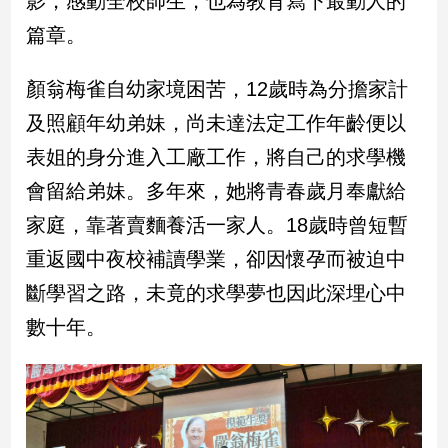
影，感動全校師生，也為教育寫下最動人的
民
篇章。
調
國
會
顏翁梅雀自幼家境困苦，12歲時為分擔家計
焦
及照顧年幼弟妹，尚未達法定工作年齡便以
點
表姐的身分進入工廠工作，將自己的求學機
會留給弟妹。多年來，她將青春歲月奉獻給
觀
家庭，靠著賣麵養活一家人。18歲時曾短暫
點
重返國中夜校補讀學業，卻因懷孕而被迫中
兩
斷學習之路，未竟的求學夢也因此深埋心中
岸/
國
數十年。
際
社
會/
地
方