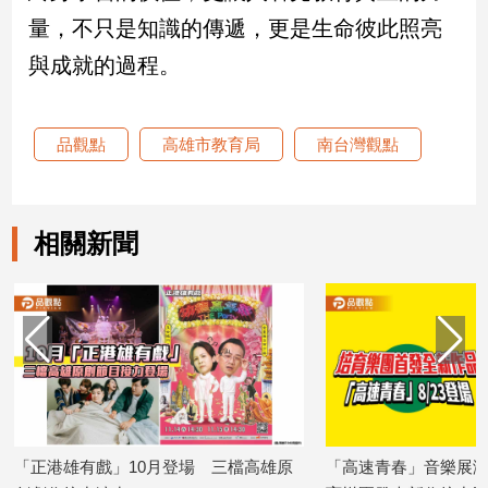
專
量，不只是知識的傳遞，更是生命彼此照亮
區
與成就的過程。
【我
的
觀
品觀點
高雄市教育局
南台灣觀點
點】
相關新聞
「正港雄有戲」10月登場 三檔高雄原
「高速青春」音樂展演