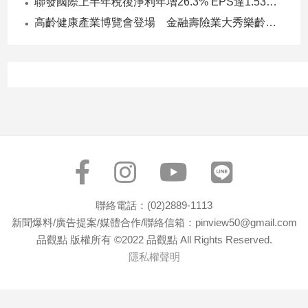
聯發國際上半年稅後淨利年增26.3% EPS達1.53元 下半年茶飲與餐食齊發 營運可望逐季上升
高齡健康產業博覽會登場 金融壽險業大秀樂齡金融服務！
聯絡電話：(02)2889-1113
新聞爆料/廣告提案/媒體合作/聯絡信箱：pinview50@gmail.com
品觀點 版權所有 ©2022 品觀點 All Rights Reserved.
隱私權聲明