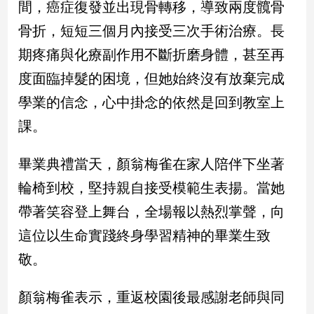
間，癌症復發並出現骨轉移，導致兩度髖骨
骨折，短短三個月內接受三次手術治療。長
娛
期疼痛與化療副作用不斷折磨身體，甚至再
樂
度面臨掉髮的困境，但她始終沒有放棄完成
娛
樂
學業的信念，心中掛念的依然是回到教室上
星
課。
聞
流
畢業典禮當天，顏翁梅雀在家人陪伴下坐著
行/
時
輪椅到校，堅持親自接受模範生表揚。當她
尚
帶著笑容登上舞台，全場報以熱烈掌聲，向
追
星
這位以生命實踐終身學習精神的畢業生致
敬。
生
顏翁梅雀表示，重返校園後最感謝老師與同
活