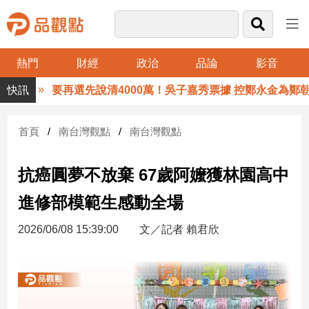
熱門
財經
政治
品論
影音
品
要再選先說清4000萬！吳子嘉秀票據 控鄭永金為鄭朝方2
觀
點
財
首頁
南台灣觀點
南台灣觀點
經
抗癌圓夢不放棄 67歲阿嬤獲林園高中
台
灣
進修部模範生感動全場
財
經
2026/06/08 15:39:00
文／記者 賴君欣
新
聞
產
經/
股