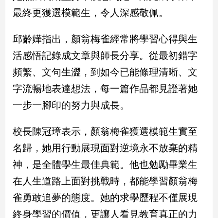
寵
最終更獲選模範生，令人深感敬佩。
物
Pet
邱齡嬅指出，顏翁梅雀經常將學習心得與生
活感悟記錄成文章與師長分享。從最初錯字
影
頻繁、文句生澀，到如今已能條理清晰、文
音
專
字流暢地表達想法，每一篇作品都見證著她
區
一步一腳印的努力與成長。
校長陳冠璋表示，顏翁梅雀獲選模範生實至
合
作
名歸，她用行動展現面對逆境永不放棄的精
媒
神，是全體學生最佳典範。他也勉勵畢業生
體
在人生道路上面對挑戰時，都能學習顏翁梅
雀勇敢追夢的態度。她的求學歷程不僅展現
投
終身學習的價值，更讓人看見教育真正的力
稿