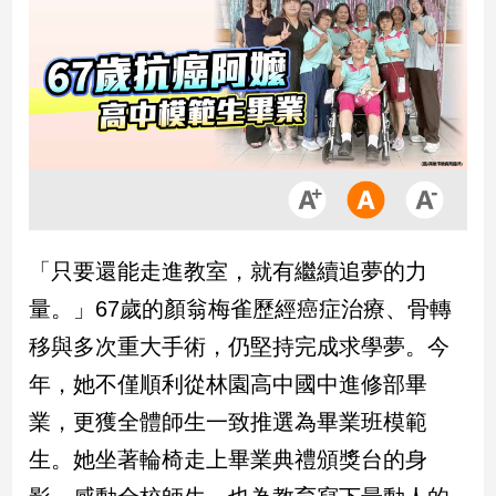
市
房
地
產
品
觀
點
政
「只要還能走進教室，就有繼續追夢的力
治
量。」67歲的顏翁梅雀歷經癌症治療、骨轉
政
移與多次重大手術，仍堅持完成求學夢。今
治
年，她不僅順利從林園高中國中進修部畢
焦
點
業，更獲全體師生一致推選為畢業班模範
品
生。她坐著輪椅走上畢業典禮頒獎台的身
觀
點