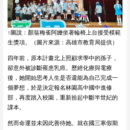
新
冠
病
毒
專
↑圖說：顏翁梅雀阿嬤坐著輪椅上台接受模範
區
生獎項。（圖片來源：高雄市教育局提供）
南
四年前，原本計畫北上照顧求學中的孫子，
台
卻意外被診斷罹患乳癌。歷經化療與電療
灣
後，她開始思考人生是否還能為自己完成一
觀
點
個夢想，於是決定報名林園高中國中進修
部，再度踏入校園，重新拾起中斷半世紀的
南
台
課本。
灣
觀
然而命運並未因此善待她。就在國三寒假期
點