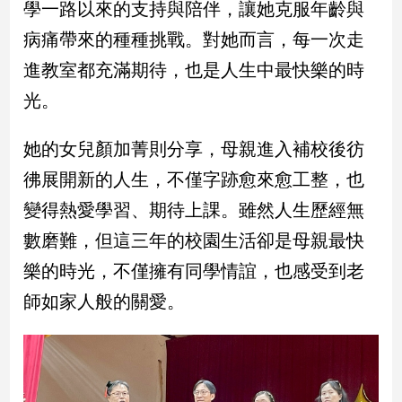
學一路以來的支持與陪伴，讓她克服年齡與
建
病痛帶來的種種挑戰。對她而言，每一次走
築/
室
進教室都充滿期待，也是人生中最快樂的時
內
光。
設
計
旅
她的女兒顏加菁則分享，母親進入補校後彷
遊/
彿展開新的人生，不僅字跡愈來愈工整，也
美
食
變得熱愛學習、期待上課。雖然人生歷經無
星
數磨難，但這三年的校園生活卻是母親最快
座/
命
樂的時光，不僅擁有同學情誼，也感受到老
理
師如家人般的關愛。
消
費
健
康/
親