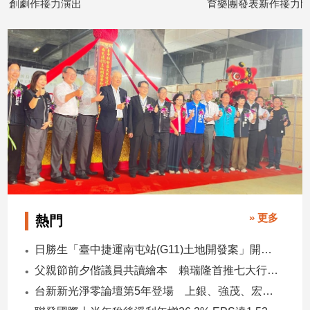
創劇作接力演出
育樂團發表新作接力開
2026/08/07
2026/08/07
» 更多
熱門
日勝生「臺中捷運南屯站(G11)土地開發案」開工 迎向臺中三軌時代
父親節前夕偕議員共讀繪本 賴瑞隆首推七大行動建雙語之都
台新新光淨零論壇第5年登場 上銀、強茂、宏碁、金寶經驗分享！