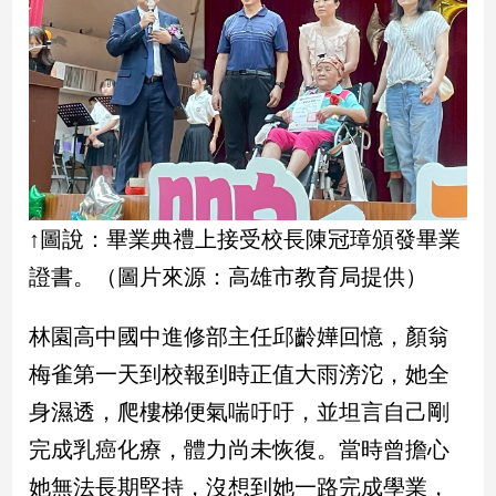
子/
感
情
藝
術
／
文
創
／
↑圖說：畢業典禮上接受校長陳冠璋頒發畢業
電
影
證書。（圖片來源：高雄市教育局提供）
推
薦
林園高中國中進修部主任邱齡嬅回憶，顏翁
科
技/
梅雀第一天到校報到時正值大雨滂沱，她全
遊
身濕透，爬樓梯便氣喘吁吁，並坦言自己剛
戲
完成乳癌化療，體力尚未恢復。當時曾擔心
運
動
她無法長期堅持，沒想到她一路完成學業，