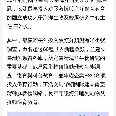
30年的前國立臺灣大學海洋研究所所長 戴昌
建
鳳，以及長年投入鯨豚救援與海洋保育教育
築/
的國立成功大學海洋生物及鯨豚研究中心主
室
內
任 王浩文。
設
計
其中，邵廣昭長年投入魚類分類與海洋生態
旅
遊/
調查，命名超過60種世界新種魚類，並建立
美
臺灣魚類資料庫，奠定臺灣海洋生物研究的
食
重要基礎；戴昌鳳則持續推動珊瑚生態調
星
座/
查、復育與科普教育，並串聯企業ESG資源
命
理
投入保育行動；王浩文則帶領團隊建立南臺
消
灣鯨豚救援網絡，長年守護海洋哺乳動物及
費
推動保育教育。
健
康/
親