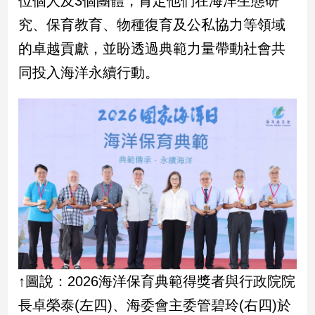
位個人及3個團體，肯定他們在海洋生態研
民
究、保育教育、物種復育及公私協力等領域
調
國
的卓越貢獻，並盼透過典範力量帶動社會共
會
同投入海洋永續行動。
焦
點
觀
點
兩
岸/
國
際
社
會/
↑圖說：2026海洋保育典範得獎者與行政院院
地
方
長卓榮泰(左四)、海委會主委管碧玲(右四)於