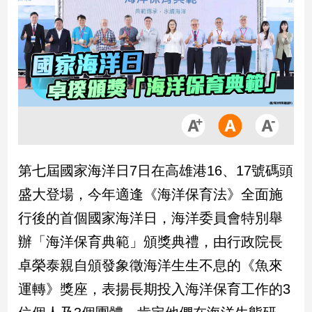
市
房
地
產
品
觀
點
政
第七屆國家海洋日7日在高雄港16、17號碼頭
治
盛大登場，今年適逢《海洋保育法》全面施
政
行後的首個國家海洋日，海洋委員會特別舉
治
辦「海洋保育典範」頒獎典禮，由行政院長
焦
點
卓榮泰親自頒發象徵海洋生生不息的《魚來
品
運轉》獎座，表揚長期投入海洋保育工作的3
觀
點