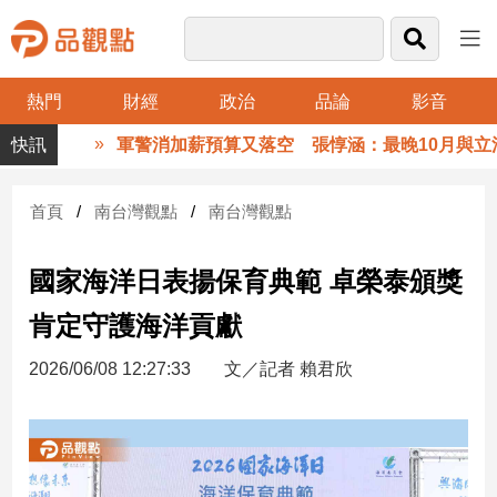
熱門
財經
政治
品論
影音
品
軍警消加薪預算又落空 張惇涵：最晚10月與立法院溝
觀
點
財
首頁
南台灣觀點
南台灣觀點
經
國家海洋日表揚保育典範 卓榮泰頒獎
台
灣
肯定守護海洋貢獻
財
經
2026/06/08 12:27:33
文／記者 賴君欣
新
聞
產
經/
股