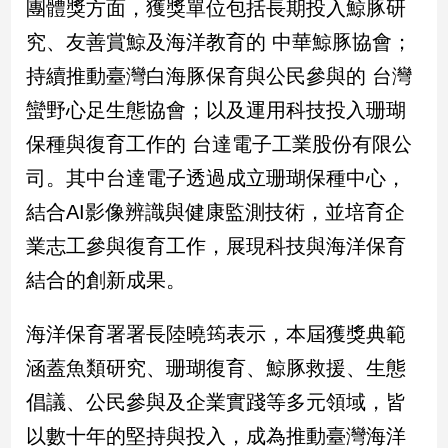
團體獎方面，獲獎單位包括長期投入鯨豚研
寵
物
究、友善賞鯨及海洋教育的 中華鯨豚協會；
Pet
持續推動臺灣白海豚保育與公民參與的 台灣
蠻野心足生態協會；以及運用科技投入珊瑚
影
保種與復育工作的 台達電子工業股份有限公
音
專
司。其中台達電子透過成立珊瑚保種中心，
區
結合AI影像辨識與健康監測技術，並培育企
業志工參與復育工作，展現科技與海洋保育
合
結合的創新成果。
作
媒
海洋保育署署長陸曉筠表示，本屆獲獎典範
體
涵蓋魚類研究、珊瑚復育、鯨豚救援、生態
倡議、公民參與及企業實踐等多元領域，皆
投
以數十年的堅持與投入，成為推動臺灣海洋
稿