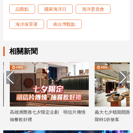
品觀點
國家海洋日
海洋委員會
海洋保育署
南台灣觀點
相關新聞
高雄洲際推七夕限定企劃 明信片傳情
義大七夕檔期開跑 全
抽餐飲好禮
限時1折搶客
2026/08/06
2026/08/06