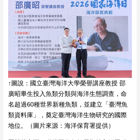
子/
感
情
藝
術
／
文
創
／
電
影
推
↑圖說：國立臺灣海洋大學榮譽講座教授 邵
薦
廣昭畢生投入魚類分類與海洋生態調查，命
科
名超過60種世界新種魚類，並建立「臺灣魚
技/
遊
類資料庫」，奠定臺灣海洋生物研究的國際
戲
地位。（圖片來源：海洋保育署提供）
運
動