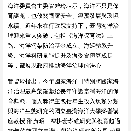
海洋委員會主委管碧玲表示，海洋不只是保
娛
育議題，也攸關國家安全、經濟發展與環境
樂
永續。近年來在行政院支持下，臺灣海洋治
理迎來重大突破，包括《海洋保育法》上
娛
樂
路、海洋污染防治基金成立、海巡體系升
星
聞
級、海洋科研量能提升及海委會預算成長
流
等，都展現政府推動海洋治理的決心。
行/
時
管碧玲指出，今年國家海洋日特別將國家海
尚
追
洋治理最高榮耀獻給長年守護臺灣海洋的保
星
育典範。個人獎得主包括畢生投入魚類分類
與海洋生態研究的國立臺灣海洋大學榮譽講
生
座教授 邵廣昭、深耕珊瑚礁研究與復育超過
活