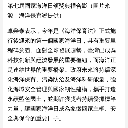
新
第七屆國家海洋日頒獎典禮合影（圖片來
冠
源：海洋保育署提供）
病
毒
專
卓榮泰表示，今年是《海洋保育法》正式施
區
行後迎來的第一個國家海洋日，具有重要里
程碑意義。面對全球發展趨勢，臺灣已成為
南
科技創新與經濟發展的重要樞紐，而海洋正
台
是連結世界的重要橋梁。政府未來將持續深
灣
觀
化海洋保育、污染防治及海洋科研能量，強
點
化海域安全管理與國家韌性建構，攜手打造
南
永續藍色國土，並期許獲獎者持續發揮標竿
台
力量，讓國家海洋日成為象徵國家主權、安
灣
觀
全與保育的重要日子。
點