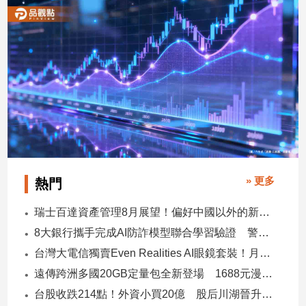
» 更多
熱門
瑞士百達資產管理8月展望！偏好中國以外的新興市場 看好這些產業
8大銀行攜手完成AI防詐模型聯合學習驗證 警示帳戶準確度提升2倍
台灣大電信獨賣Even Realities AI眼鏡套裝！月付1399元 專案價3990
遠傳跨洲多國20GB定量包全新登場 1688元漫遊逾百國家！
台股收跌214點！外資小買20億 股后川湖晉升萬金股