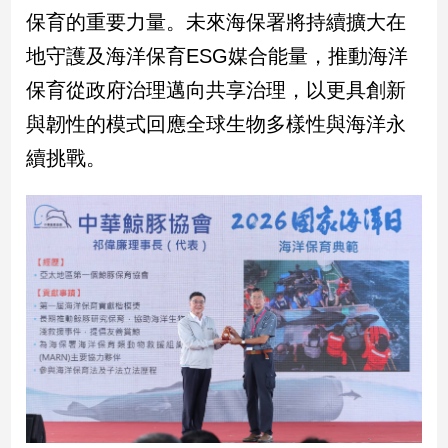
專
保育的重要力量。未來海保署將持續擴大在
區
地守護及海洋保育ESG媒合能量，推動海洋
【我
保育從政府治理邁向共享治理，以更具創新
的
與韌性的模式回應全球生物多樣性與海洋永
觀
點】
續挑戰。