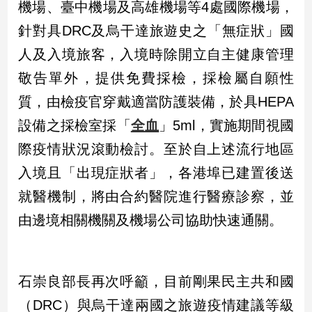
機場、臺中機場及高雄機場等4處國際機場，
建
針對具DRC及烏干達旅遊史之「無症狀」國
築/
室
人及入境旅客，入境時除開立自主健康管理
內
敬告單外，提供免費採檢，採檢屬自願性
設
計
質，由檢疫官穿戴適當防護裝備，於具HEPA
旅
設備之採檢室採「
全血
」5ml，實施期間視國
遊/
美
際疫情狀況滾動檢討。至於自上述流行地區
食
入境且「出現症狀者」，各港埠已建置後送
星
座/
就醫機制，將由合約醫院進行醫療診察，並
命
由邊境相關機關及機場公司協助快速通關。
理
消
費
石崇良部長再次呼籲，目前剛果民主共和國
健
康/
（DRC）與烏干達兩國之旅遊疫情建議等級
親