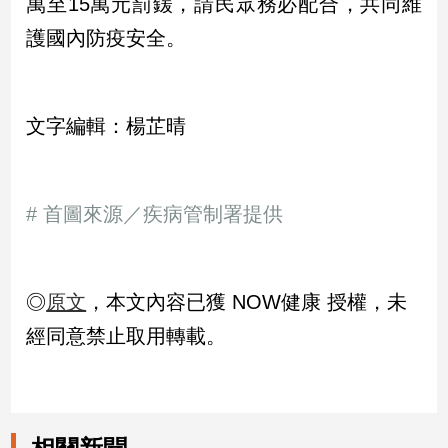
萬至15萬元罰鍰，請民眾務必配合，共同維
寵
物
護國內防疫安全。
Pet
影
文字編輯：楊芷晴
音
專
區
# 首圖來源／疾病管制署提供
合
作
◎
原文
，本文內容已獲 NOW健康 授權，未
媒
經同意禁止取用轉載。
體
投
稿