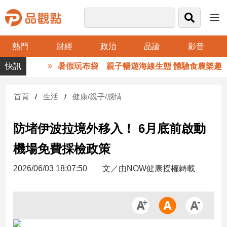
熱門
財經
政治
品論
影音
品
暑假玩布袋 親子暢遊海線生態 體驗食農樂趣
觀
點
財
首頁
生活
健康/親子/感情
經
防堵伊波拉境外移入！ 6月底前啟動
台
灣
機場免費採檢政策
財
經
2026/06/03 18:07:50
文／由NOW健康授權轉載
新
聞
產
經/
股