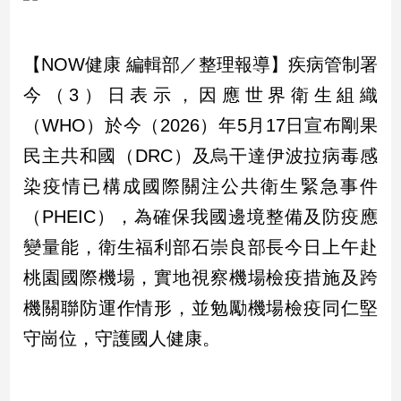
市
房
地
【NOW健康 編輯部／整理報導】疾病管制署
產
今（3）日表示，因應世界衛生組織
（WHO）於今（2026）年5月17日宣布剛果
品
民主共和國（DRC）及烏干達伊波拉病毒感
觀
染疫情已構成國際關注公共衛生緊急事件
點
政
（PHEIC），為確保我國邊境整備及防疫應
治
變量能，衛生福利部石崇良部長今日上午赴
政
桃園國際機場，實地視察機場檢疫措施及跨
治
機關聯防運作情形，並勉勵機場檢疫同仁堅
焦
點
守崗位，守護國人健康。
品
觀
點