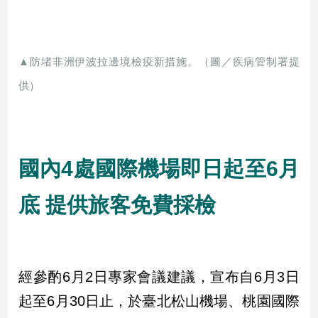
娛
樂
▲防堵非洲伊波拉邊境檢疫新措施。（圖／疾病管制署提
供）
娛
樂
星
聞
流
國內4處國際機場即日起至6月
行/
時
尚
底 提供旅客免費採檢
追
星
經參酌6月2日專家會議建議，宣布自6月3日
生
起至6月30日止，於臺北松山機場、桃園國際
活