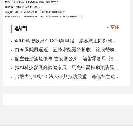
» 更多
熱門
4000萬借款只有1810萬申報 游淑慧追問鄭朝方：2190萬差額去哪了
白海豚颱風逼近 五峰水梨緊急搶收 徐欣瑩臉書急呼「搶救五峰水梨」
副主任涉酒駕肇事 吉安鄉公所：酒駕零容忍 請辭獲准
攜AI科技參展高齡健康展 馬光中醫推動預防醫學迎接長壽新經濟
台股力守4萬4！法人研判持續震盪 逢低留意這些族群