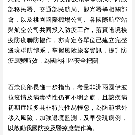
新
部移民署、交通部民航局、觀光署等相關部
冠
病
會，以及桃園國際機場公司、各國際航空站
毒
專
與航空公司共同投入防疫工作，落實邊境檢
區
疫防疫聯防協作，亦肯定各單位已建立完整
邊境聯防體系，掌握風險旅客資訊，提升防
南
疫應變時效，為國內社區安全把關。
台
灣
觀
石崇良部長進一步指出，考量非洲兩國伊波
點
拉疫情及病毒特性仍有不明之處，且該疾病
南
初期症狀多具非特異性易輕忽，為防範境外
台
灣
移入風險，加強邊境監測，及早發現病例，
觀
以啟動我國防疫及醫療應變作為。
點