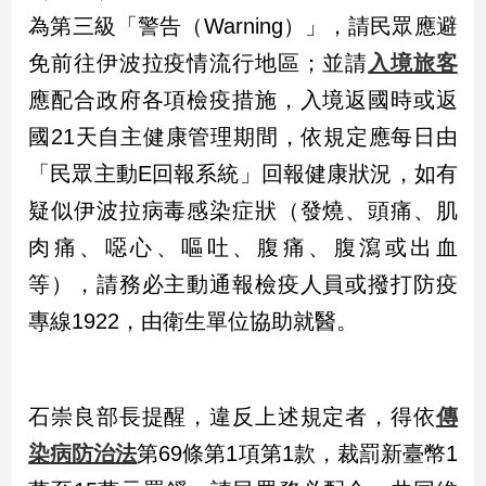
子/
為第三級「警告（Warning）」，請民眾應避
感
免前往伊波拉疫情流行地區；並請
入境旅客
情
應配合政府各項檢疫措施，入境返國時或返
藝
術
國21天自主健康管理期間，依規定應每日由
／
文
「民眾主動E回報系統」回報健康狀況，如有
創
疑似伊波拉病毒感染症狀（發燒、頭痛、肌
／
電
肉痛、噁心、嘔吐、腹痛、腹瀉或出血
影
推
等），請務必主動通報檢疫人員或撥打防疫
薦
專線1922，由衛生單位協助就醫。
科
技/
遊
戲
石崇良部長提醒，違反上述規定者，得依
傳
運
染病防治法
第69條第1項第1款，裁罰新臺幣1
動