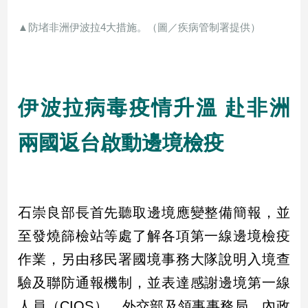
民
調
▲防堵非洲伊波拉4大措施。（圖／疾病管制署提供）
國
會
焦
點
伊波拉病毒疫情升溫 赴非洲
兩國返台啟動邊境檢疫
觀
點
兩
岸/
石崇良部長首先聽取邊境應變整備簡報，並
國
際
至發燒篩檢站等處了解各項第一線邊境檢疫
社
作業，另由移民署國境事務大隊說明入境查
會/
地
驗及聯防通報機制，並表達感謝邊境第一線
方
人員（CIQS）、外交部及領事事務局、內政