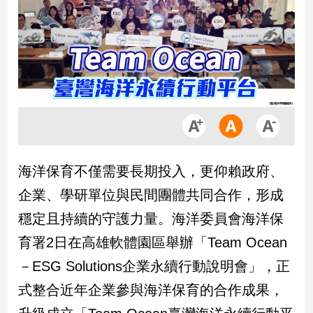
市
房
地
產
品
觀
點
政
海洋保育不僅需要長期投入，更仰賴政府、
治
企業、學研單位與民間團體共同合作，形成
政
穩定且持續的守護力量。海洋委員會海洋保
治
育署2日在高雄軟體園區舉辦「Team Ocean
焦
點
－ESG Solutions企業永續行動說明會」，正
品
式整合近年企業參與海洋保育的合作成果，
觀
點