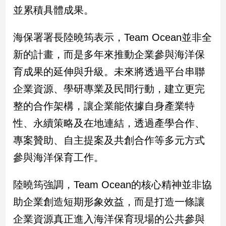
並累積具體成果。
娛
海保署署長陸曉筠表示，Team Ocean並非全
樂
新的計畫，而是多年來推動企業參與海洋保
娛
育成果的延伸與升級。未來將透過平台串聯
樂
星
企業資源、學研專業及民間行動，建立更完
聞
整的合作架構，讓企業能依據自身產業特
流
行/
性、永續策略及在地連結，透過產學合作、
時
專案贊助、自主提案及共創合作等多元方式
尚
追
參與海洋保育工作。
星
陸曉筠強調，Team Ocean的核心精神並非協
助企業創造短期形象效益，而是打造一條讓
生
活
企業資源真正進入海洋保育現場的公共參與