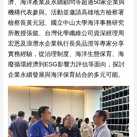
濟、海洋產業及永續顧問等超過50家企業與
專
機構代表參與。活動並邀請高雄地方檢察署
區
【我
檢察長黃元冠、國立中山大學海洋事務研究
的
所教授張懿、台灣化學纖維公司資深經理周
觀
宏恩及浪潛水企業執行長吳品澄等專家分享
點】
實務經驗，從治理制度、海洋生態保育、海
廢循環經濟到ESG影響力評估等面向，探討
企業永續發展與海洋保育結合的多元可能。