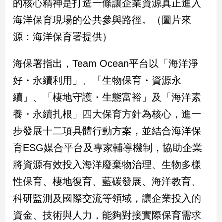
的核心精神是打造一條讓企業資源真正進入
新
冠
海洋保育現場的公共參與路徑。（圖片來
病
源：海洋保育署提供）
毒
專
區
海保署指出，Team Ocean平台以「海洋淨
好・永續利用」、「生物保育・資源永
南
續」、「棲地守護・生態富裕」及「海洋素
台
養・永續扎根」四大保育方針為核心，進一
灣
步發展十二項具體行動方案，並結合海洋保
觀
點
育ESG媒合平台及專家輔導機制，協助企業
將資源有效投入海洋廢棄物治理、生物多樣
南
台
性保育、棲地復育、藍碳發展、海洋教育、
灣
科研監測及國際交流等領域，讓企業投入的
觀
點
資金、技術與人力，能夠對接實際保育需求