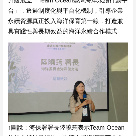
升級成立「Team Ocean臺灣海洋永續行動平
民
台」，透過制度化與平台化機制，引導企業
調
國
永續資源真正投入海洋保育第一線，打造兼
會
具實踐性與長期效益的海洋永續合作模式。
焦
點
觀
點
兩
岸/
國
際
社
會/
地
↑圖說：海保署署長陸曉筠表示Team Ocean
方