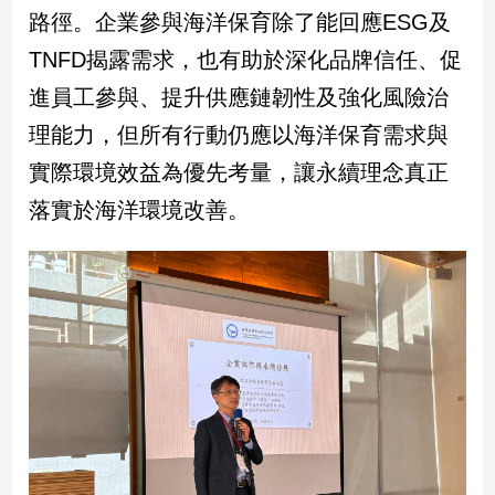
路徑。企業參與海洋保育除了能回應ESG及
建
築/
TNFD揭露需求，也有助於深化品牌信任、促
室
進員工參與、提升供應鏈韌性及強化風險治
內
設
理能力，但所有行動仍應以海洋保育需求與
計
實際環境效益為優先考量，讓永續理念真正
旅
遊/
落實於海洋環境改善。
美
食
星
座/
命
理
消
費
健
康/
親