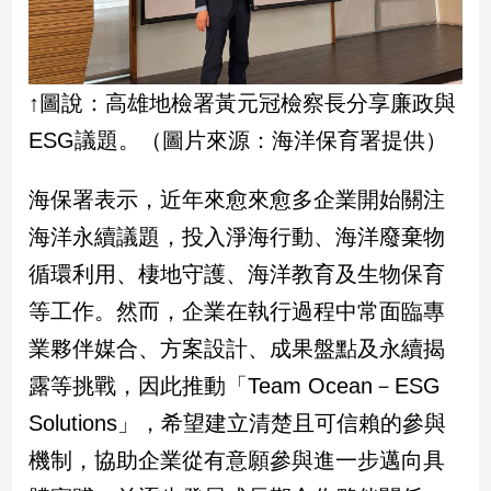
子/
感
情
藝
↑圖說：高雄地檢署黃元冠檢察長分享廉政與
術
ESG議題。（圖片來源：海洋保育署提供）
／
文
創
海保署表示，近年來愈來愈多企業開始關注
／
海洋永續議題，投入淨海行動、海洋廢棄物
電
影
循環利用、棲地守護、海洋教育及生物保育
推
薦
等工作。然而，企業在執行過程中常面臨專
科
業夥伴媒合、方案設計、成果盤點及永續揭
技/
露等挑戰，因此推動「Team Ocean－ESG
遊
戲
Solutions」，希望建立清楚且可信賴的參與
運
機制，協助企業從有意願參與進一步邁向具
動