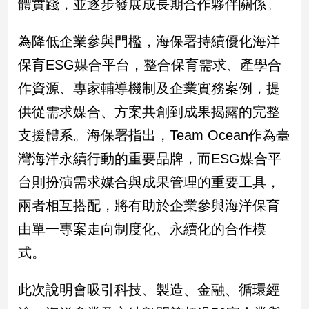
體實踐，並逐步發展成長期合作夥伴關係。
寵
物
Pet
為降低企業參與門檻，海保署持續優化海洋
保育ESG媒合平台，整合保育需求、產學合
影
作資源、專家輔導機制及企業實務案例，提
音
供從需求媒合、方案共創到成果揭露的完整
專
支援體系。海保署指出，Team Ocean作為臺
區
灣海洋永續行動的重要品牌，而ESG媒合平
台則扮演需求媒合與成果管理的重要工具，
合
作
兩者相互搭配，將有助於企業參與海洋保育
媒
由單一專案走向制度化、永續化的合作模
體
式。
投
此次說明會吸引科技、製造、金融、循環經
稿