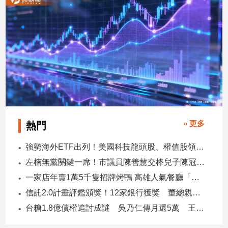
» 更多
熱門
強勢海外ETF出列！美國科技龍頭股、權值股領軍 專家這樣說
左楠無黨關鍵一席！市議員陳善慧交棒兒子陳冠宇 一人參選 兩代服務
一家店年賣1萬5千隻招牌烤鴨 高雄人氣餐廳「鴨點棧」展新店
信託2.0計畫評鑑頒獎！12家銀行獲獎 董總親臨領獎
台糖1.8億債權追討成謎 吳乃仁傳月還5萬 王鴻薇轟：要還到379歲