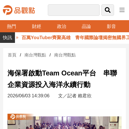
熱門
財經
政治
品論
影音
品
百萬YouTuber齊聚高雄 青年國際論壇揭密無國界工作術
觀
點
財
首頁
南台灣觀點
南台灣觀點
經
海保署啟動Team Ocean平台 串聯
台
灣
企業資源投入海洋永續行動
財
經
2026/06/03 14:39:06
文／記者 賴君欣
新
聞
產
經/
股