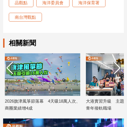
品觀點
海洋委員會
海洋保育署
南台灣觀點
相關新聞
2026旗津風箏節落幕 4天吸18萬人次、
大港實習升級 主題課
商圈業績增4成
青年接軌職場
2026/08/10
2026/08/10