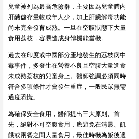
民
兒童被列為最高危險群，主要因為兒童體內
調
肝醣儲存量較成年人少，加上肝臟解毒功能
國
會
尚未完全發育成熟。一旦在空腹狀態下大量
焦
食用荔枝，容易造成身體機能當機。
點
過去在印度或中國部分產地發生的荔枝病中
觀
毒事件，多發生在營養不良且空腹大量進食
點
未成熟荔枝的兒童身上。醫師強調必須同時
兩
符合多項條件才會發生重症，一般民眾無需
岸/
過度恐慌。
國
際
為確保安全食用，醫師提出三大原則。首
社
會/
先，絕對不可空腹食用，應避免在清晨、飢
地
方
餓或兩餐之間大量食用，最佳時機為飯後適