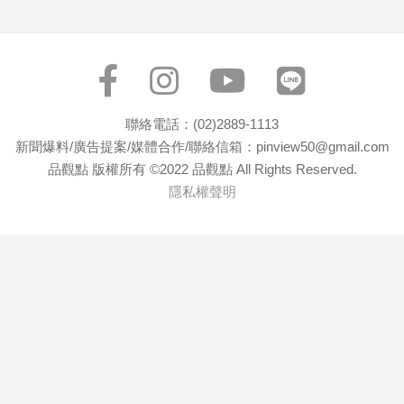
子/
感
情
藝
術
／
聯絡電話：(02)2889-1113
文
新聞爆料/廣告提案/媒體合作/聯絡信箱：pinview50@gmail.com
創
品觀點 版權所有 ©2022 品觀點 All Rights Reserved.
／
隱私權聲明
電
影
推
薦
科
技/
遊
戲
運
動