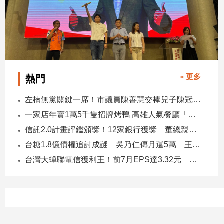
建
築/
室
內
設
計
» 更多
熱門
旅
遊/
左楠無黨關鍵一席！市議員陳善慧交棒兒子陳冠宇 一人參選 兩代服務
美
食
一家店年賣1萬5千隻招牌烤鴨 高雄人氣餐廳「鴨點棧」展新店
星
信託2.0計畫評鑑頒獎！12家銀行獲獎 董總親臨領獎
座/
台糖1.8億債權追討成謎 吳乃仁傳月還5萬 王鴻薇轟：要還到379歲
命
台灣大蟬聯電信獲利王！前7月EPS達3.32元 中華電3.11、遠傳2.46元
理
消
費
健
康/
親