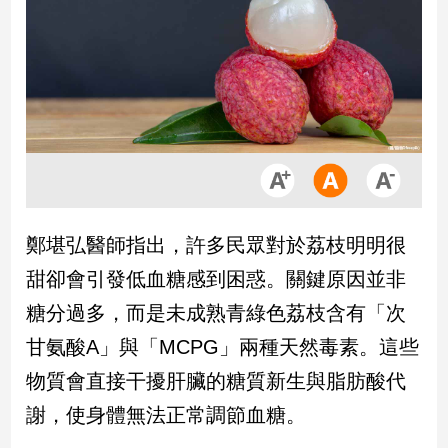
市
房
地
產
品
觀
點
政
鄭堪弘醫師指出，許多民眾對於荔枝明明很
治
甜卻會引發低血糖感到困惑。關鍵原因並非
政
糖分過多，而是未成熟青綠色荔枝含有「次
治
甘氨酸A」與「MCPG」兩種天然毒素。這些
焦
點
物質會直接干擾肝臟的糖質新生與脂肪酸代
品
謝，使身體無法正常調節血糖。
觀
點