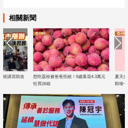
娛
相關新聞
樂
娛
樂
星
聞
流
行/
時
想吃荔枝被爸爸拒絕！8歲童花4.3萬元
夏天盛產的荔枝 小
尚
狂買26箱
顆接一顆 但當心吃
追
2025/06/18
2026/06/01
星
生
活