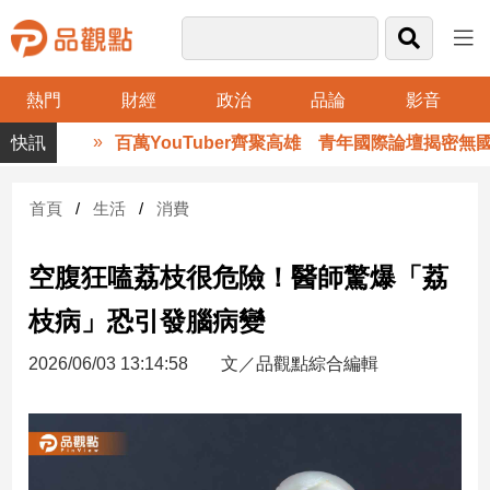
熱門
財經
政治
品論
影音
品
百萬YouTuber齊聚高雄 青年國際論壇揭密無國
觀
點
財
首頁
生活
消費
經
空腹狂嗑荔枝很危險！醫師驚爆「荔
台
灣
枝病」恐引發腦病變
財
經
2026/06/03 13:14:58
文／品觀點綜合編輯
新
聞
產
經/
股