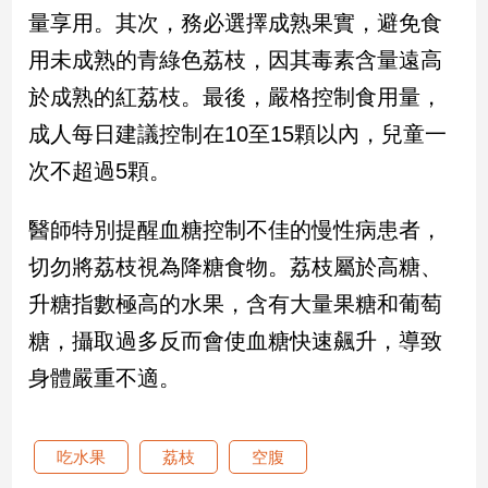
新
量享用。其次，務必選擇成熟果實，避免食
冠
用未成熟的青綠色荔枝，因其毒素含量遠高
病
毒
於成熟的紅荔枝。最後，嚴格控制食用量，
專
區
成人每日建議控制在10至15顆以內，兒童一
次不超過5顆。
南
醫師特別提醒血糖控制不佳的慢性病患者，
台
切勿將荔枝視為降糖食物。荔枝屬於高糖、
灣
觀
升糖指數極高的水果，含有大量果糖和葡萄
點
糖，攝取過多反而會使血糖快速飆升，導致
南
身體嚴重不適。
台
灣
觀
吃水果
荔枝
空腹
點