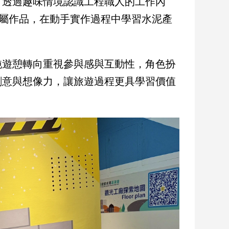
，透過趣味情境認識工程職人的工作內
專屬作品，在動手實作過程中學習水泥產
純遊憩轉向重視參與感與互動性，角色扮
創意與想像力，讓旅遊過程更具學習價值