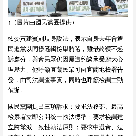
娛
↑（圖片由國民黨團提供）
樂
娛
藍委黃建賓則現身說法，表示自身去年曾遭
樂
民進黨以同樣邏輯檢舉賄選，雖最終獲不起
星
聞
訴處分，與會民眾仍因屢遭約談承受龐大心
流
理壓力。他呼籲宜蘭民眾可向宜蘭地檢署告
行/
時
發，由司法調查事實，同時也呼籲檢調主動
尚
偵辦。
追
星
國民黨團提出三項訴求：要求法務部、最高
檢察署立即公開統一執法標準；要求檢調建
生
立跨黨派一致性執法原則；要求中選會、法
活