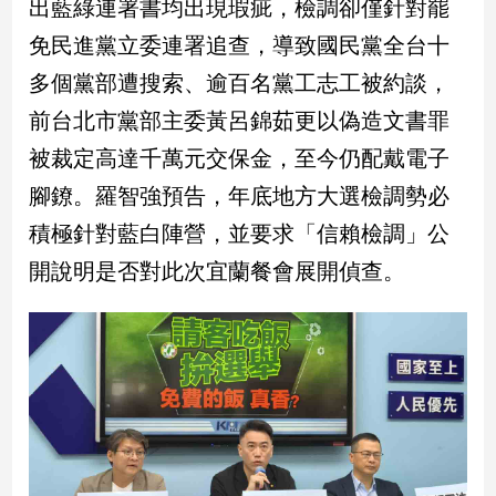
出藍綠連署書均出現瑕疵，檢調卻僅針對罷
新
冠
免民進黨立委連署追查，導致國民黨全台十
病
多個黨部遭搜索、逾百名黨工志工被約談，
毒
專
前台北市黨部主委黃呂錦茹更以偽造文書罪
區
被裁定高達千萬元交保金，至今仍配戴電子
腳鐐。羅智強預告，年底地方大選檢調勢必
南
積極針對藍白陣營，並要求「信賴檢調」公
台
開說明是否對此次宜蘭餐會展開偵查。
灣
觀
點
南
台
灣
觀
點