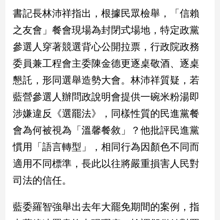
民
書記長林沛祥指出，根據民眾檢舉，「信賴
調
之友會」餐會現場為封閉式場地，特定政黨
國
會
參選人穿著競選背心公開拉票，行政院政務
焦
委員兼工程會主委陳金德更逐桌敬酒、逐桌
點
懇託，形同選舉造勢大會。林沛祥質疑，若
藍營參選人辦問政說明會提供一碗米粉湯即
觀
點
涉嫌違反《選罷法》，同樣性質的民進黨餐
會為何被視為「溫馨餐敘」？他批評民進黨
兩
岸/
慣用「語言轉型」，相同行為因顏色不同而
國
適用不同標準，長此以往將嚴重損害人民對
際
司法的信任。
社
會/
地
藍委羅智強舉出去年大罷免期間的案例，指
方