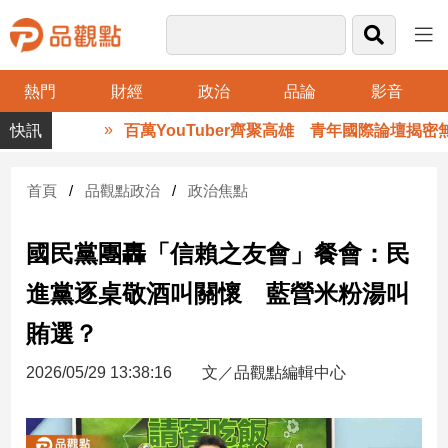
熱門
財經
政治
品論
影音
品
百萬YouTuber齊聚高雄 青年國際論壇揭密無
觀
點
財
首頁
品觀點政治
政治焦點
經
國民黨團轟「信賴之友會」餐會：民
台
灣
進黨逐桌敬酒叫關懷 藍營米粉湯叫
財
經
賄選？
新
聞
2026/05/29 13:38:16
文／品觀點編輯中心
產
經/
股