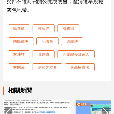
務部在選前召開公開說明會，釐清選舉規範
建
灰色地帶。
築/
室
內
設
民進黨
羅智強
法務部
計
旅
國民黨團
記者會
選罷法
遊/
美
林沛祥
黃建賓
宜蘭縣長參選人
食
星
林國漳
信賴之友會
最高檢察署
座/
命
理
消
相關新聞
費
健
康/
親