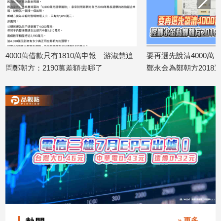
子/
感
情
藝
術
申報 游淑慧追
要再選先說清4000萬！吳子嘉秀票據 控
吳乃仁管
／
了
鄭永金為鄭朝方2018選縣長籌錢至今未
反駁：
文
2026/08/0
還
創
2026/08/07
／
電
影
推
薦
科
技/
遊
戲
運
動
» 更多