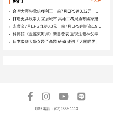
熱門
寵
物
台灣大蟬聯電信獲利王！前7月EPS達3.32元 中華電3.11、遠傳2.46元
Pet
打造更具競爭力宜居城市 高雄工務局勇奪國家建築界9大獎
永豐金7月EPS自結0.3元 前7月EPS創新高1.96元！
影
科博館《走徑東海岸》新書發表 重現法籍神父奉獻足跡與歷史日記
音
日本慶應大學女醫至高醫 研修 盛讚「大開眼界」
專
區
合
作
媒
體
投
聯絡電話：(02)2889-1113
稿