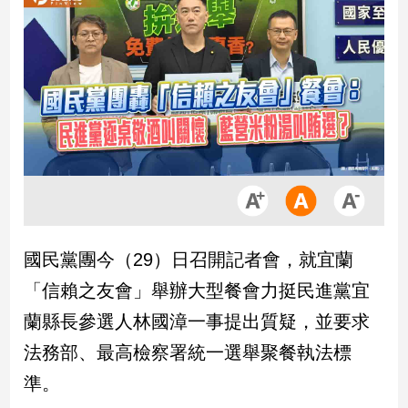
市
房
地
產
品
觀
點
政
治
國民黨團今（29）日召開記者會，就宜蘭
政
「信賴之友會」舉辦大型餐會力挺民進黨宜
治
焦
蘭縣長參選人林國漳一事提出質疑，並要求
點
法務部、最高檢察署統一選舉聚餐執法標
品
觀
準。
點