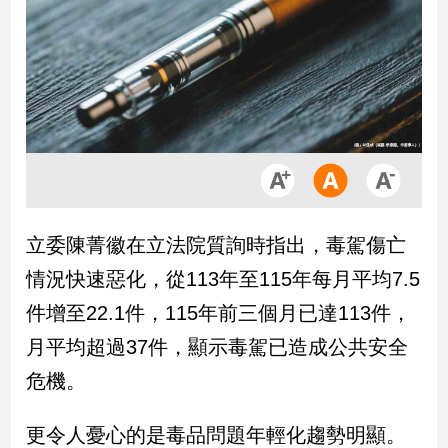
市
房
地
產
品
觀
點
政
立委陳菁徽在立法院質詢時指出，毒駕傷亡
治
情況快速惡化，從113年至115年每月平均7.5
政
件增至22.1件，115年前三個月已達113件，
治
月平均超過37件，顯示毒駕已造成公共安全
焦
點
危機。
品
觀
更令人憂心的是毒品問題年輕化趨勢明顯。
點