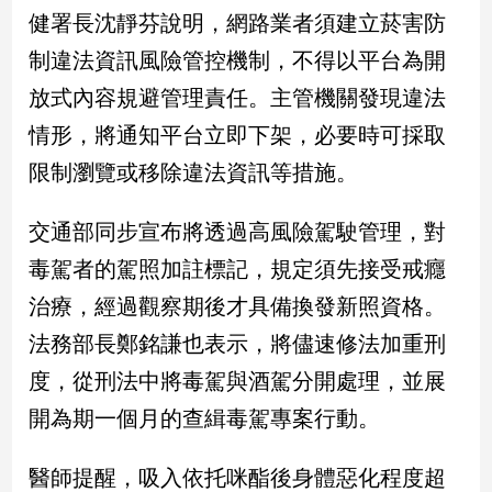
新
健署長沈靜芬說明，網路業者須建立菸害防
冠
制違法資訊風險管控機制，不得以平台為開
病
毒
放式內容規避管理責任。主管機關發現違法
專
區
情形，將通知平台立即下架，必要時可採取
限制瀏覽或移除違法資訊等措施。
南
交通部同步宣布將透過高風險駕駛管理，對
台
毒駕者的駕照加註標記，規定須先接受戒癮
灣
觀
治療，經過觀察期後才具備換發新照資格。
點
法務部長鄭銘謙也表示，將儘速修法加重刑
南
度，從刑法中將毒駕與酒駕分開處理，並展
台
開為期一個月的查緝毒駕專案行動。
灣
觀
點
醫師提醒，吸入依托咪酯後身體惡化程度超