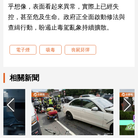
乎想像，表面看起來異常，實際上已經失
娛
控，甚至危及生命。政府正全面啟動修法與
樂
查緝行動，盼遏止毒駕亂象持續擴散。
娛
樂
電子煙
吸毒
喪屍菸彈
星
聞
流
行/
相關新聞
時
尚
追
星
生
活