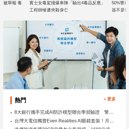
賓士女毒駕撞爆車陣「驗出4毒品反應」
50%警示圖文擬上
建
工程師慘遭夾殺身亡
器不是電子煙
築/
2026/07/20
2026/07/14
室
內
設
計
旅
遊/
美
食
星
座/
命
理
» 更多
熱門
消
費
8大銀行攜手完成AI防詐模型聯合學習驗證 警示帳戶準確度提升2倍
健
台灣大電信獨賣Even Realities AI眼鏡套裝！月付1399元 專案價3990
康/
親