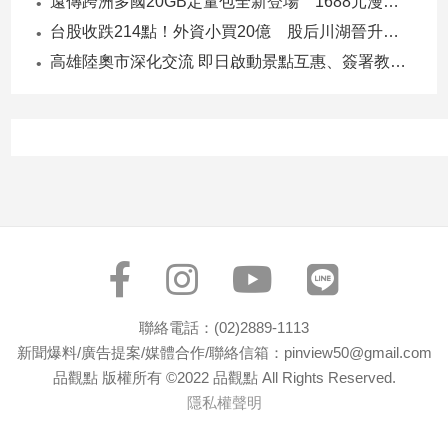
遠傳跨洲多國20GB定量包全新登場 1688元漫遊逾百國家！
子/
台股收跌214點！外資小買20億 股后川湖晉升萬金股
感
情
高雄陸奧市深化交流 即日啟動景點互惠、簽署教育合作MOU
藝
術
／
文
創
／
電
影
推
薦
科
聯絡電話：(02)2889-1113
技/
新聞爆料/廣告提案/媒體合作/聯絡信箱：pinview50@gmail.com
遊
戲
品觀點 版權所有 ©2022 品觀點 All Rights Reserved.
隱私權聲明
運
動