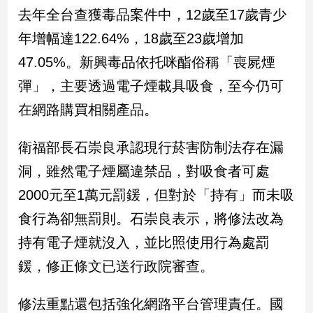
民
去年全台查獲毒品案件中，12歲至17歲青少
調
年增幅達122.64%，18歲至23歲增加
國
會
47.05%。新興毒品依托咪酯俗稱「喪屍煙
焦
彈」，主要透過電子煙載具吸食，至今仍可
點
在網路購買相關產品。
觀
衛福部長石崇良承認現行菸害防制法存在漏
點
洞，雖然電子煙屬違禁品，對吸食者可處
兩
2000元至1萬元罰鍰，但對於「持有」而未吸
岸/
食行為卻無罰則。石崇良表示，將修法改為
國
際
持有電子煙就沒入，並比照使用行為處罰
社
鍰，修正條文已送行政院審查。
會/
地
方
修法重點還包括強化網路平台管理責任。國