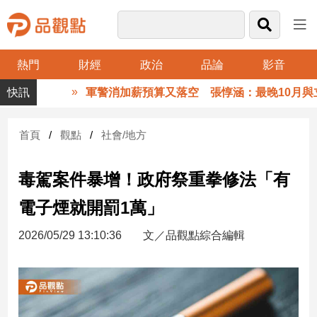
熱門
財經
政治
品論
影音
品
軍警消加薪預算又落空 張惇涵：最晚10月與立
觀
點
財
首頁
觀點
社會/地方
經
毒駕案件暴增！政府祭重拳修法「有
台
灣
電子煙就開罰1萬」
財
經
2026/05/29 13:10:36
文／品觀點綜合編輯
新
聞
產
經/
股