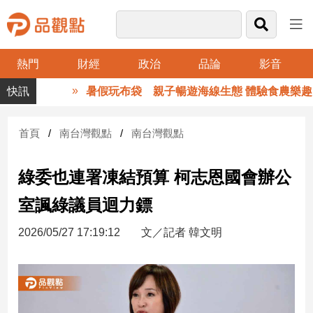
熱門
財經
政治
品論
影音
品
暑假玩布袋 親子暢遊海線生態 體驗食農樂趣
觀
點
財
首頁
南台灣觀點
南台灣觀點
經
綠委也連署凍結預算 柯志恩國會辦公
台
灣
室諷綠議員迴力鏢
財
經
2026/05/27 17:19:12
文／記者 韓文明
新
聞
產
經/
股