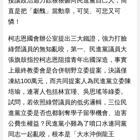
接讓政治迴力鏢狠狠砸向民進黨自己人，簡
民
直是把「獻醜」當勳章，可笑、可悲又可
調
國
憐！
會
焦
柯志恩國會辦公室提出三大鐵證，強力打臉
點
綠營議員的無知亂咬，第一、民進黨議員大
張旗鼓指控柯志恩阻擋青年出國深造，事實
觀
上最終教委會是合併朝野立委提案，決議僅
點
凍結100萬元，而共同提案人為民進黨立委陳
兩
培瑜，連署人包括林宜瑾、吳思瑤等綠委。
岸/
國
試問，若依照綠營議員的低劣邏輯，三位民
際
進黨立委是否也都剝奪學子留學機會、迫害
社
會/
公費生權益？民進黨小雞為了噴口水連同黨
地
同志一起亂咬，根本是「大水沖倒龍王
方