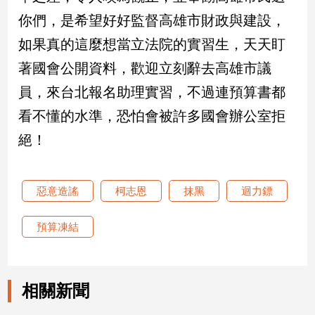
你們，是希望好好監督高雄市財政與建設，
建
築/
如果真的這麼想當立法院的實習生，天天盯
室
內
著國會公開資料，歡迎立刻辭去高雄市議
設
員，來台北報名助理實習，不過連預算書都
計
看不懂的水準，恐怕會被許多國會辦公室拒
旅
遊/
絕！
美
食
星
惡意造謠
柯志恩
抹黑
迴力鏢
座/
命
理
預算凍結
消
費
健
相關新聞
康/
親