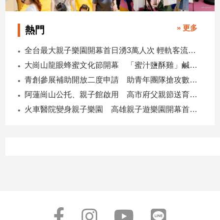
寵
物
Pet
» 更多
熱門
全台最大親子樂園開幕首日湧3萬人次 輕軌客流增20倍
影
大崗山龍眼蜂蜜文化節開幕 「蜜汁鹽酥雞」鹹甜跨界搶話題
音
青創參展補助開放二度申請 助青年團隊搶攻數位轉型商機
專
阿蓮崗山公托、親子館啟用 高市府父親節送育兒暖禮
區
火車醫院變身親子樂園 高雄親子遊樂園開幕首日爆棚
合
作
媒
體
投
稿