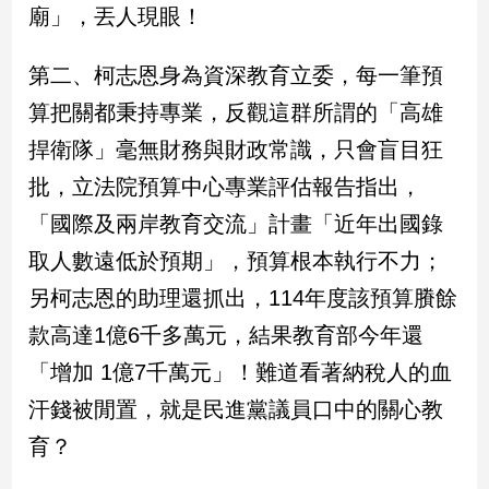
新
廟」，丟人現眼！
冠
病
第二、柯志恩身為資深教育立委，每一筆預
毒
專
算把關都秉持專業，反觀這群所謂的「高雄
區
捍衛隊」毫無財務與財政常識，只會盲目狂
批，立法院預算中心專業評估報告指出，
南
「國際及兩岸教育交流」計畫「近年出國錄
台
取人數遠低於預期」，預算根本執行不力；
灣
觀
另柯志恩的助理還抓出，114年度該預算賸餘
點
款高達1億6千多萬元，結果教育部今年還
「增加 1億7千萬元」！難道看著納稅人的血
南
台
汗錢被閒置，就是民進黨議員口中的關心教
灣
觀
育？
點