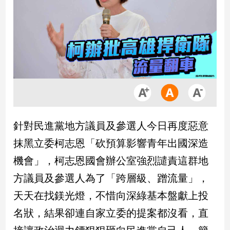
市
房
地
產
品
觀
點
政
針對民進黨地方議員及參選人今日再度惡意
治
抹黑立委柯志恩「砍預算影響青年出國深造
政
機會」，柯志恩國會辦公室強烈譴責這群地
治
方議員及參選人為了「跨層級、蹭流量」，
焦
點
天天在找鎂光燈，不惜向深綠基本盤獻上投
品
名狀，結果卻連自家立委的提案都沒看，直
觀
點