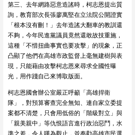
第三、去年網路惡意造謠時，柯志恩提出質
詢，教育部次長張廖萬堅在立法院公開證實
娛
樂
「根本沒有刪！」去年造謠大翻車的教訓還
不夠，今年民進黨議員竟然還敢故技重施，
娛
樂
這種「不惜扭曲事實也要攻擊」的現象，正
星
凸顯了他們在高雄市政監督上毫無建樹與表
聞
流
現，只能藉由攻擊柯志恩來尋求全國性曝
行/
光，用作踐自己來博取版面。
時
尚
柯志恩國會辦公室嚴正呼籲「高雄捍衛
追
星
隊」，對預算審查完全無知、連自家立委提
案都不清楚，只會用低俗的「階級對立」與
生
「親美親中」等仇恨語言進行政治惡鬥，水
活
準之差，令人嘆為觀止，並奉勸高雄市民選