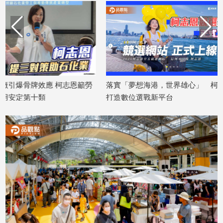
子/
感
情
藝
術
／
文
籲勞
落實「夢想海港，世界雄心」 柯志恩
柯賴無人機產業交
創
打造數位選戰新平台
提案？
／
電
2026/08/05
2026/08/04
影
推
薦
科
技/
遊
戲
運
動