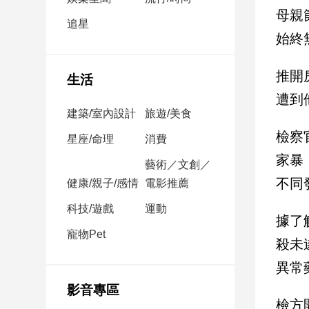
民
母親
調
追星
始終
國
會
焦
推開
生活
點
遭到
建築/室內設計
旅遊/美食
檢察
觀
星座/命理
消費
點
家暴
藝術／文創／
不同
健康/親子/感情
電影推薦
兩
岸/
科技/遊戲
運動
國
據了
際
寵物Pet
殺未
社
異常
會/
地
影音專區
方
檢方