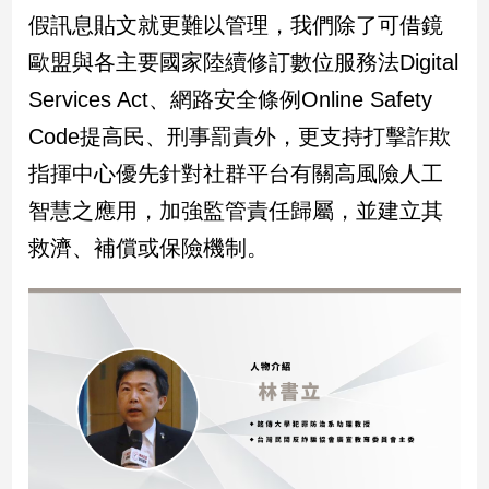
假訊息貼文就更難以管理，我們除了可借鏡
建
築/
歐盟與各主要國家陸續修訂數位服務法Digital
室
Services Act、網路安全條例Online Safety
內
設
Code提高民、刑事罰責外，更支持打擊詐欺
計
指揮中心優先針對社群平台有關高風險人工
旅
遊/
智慧之應用，加強監管責任歸屬，並建立其
美
救濟、補償或保險機制。
食
星
座/
命
理
消
費
健
康/
親