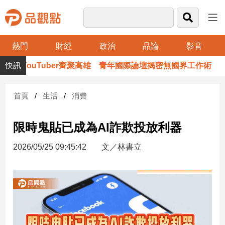
熱門
財經
政治
品論
影音
品
百萬YouTuber齊聚高雄 青年國際論壇揭密無國界工作術
觀
點
財
首頁
生活
消費
經
限時鬼貼已成為AI詐欺投放利器
台
灣
2026/05/25 09:45:42
文／林書立
財
經
新
聞
產
經/
股