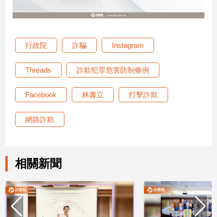
子/
感
情
藝
行政院
詐騙
Instagram
術
／
Threads
詐欺犯罪危害防制條例
文
創
／
Facebook
林書立
打擊詐欺
電
影
網路詐欺
推
薦
科
技/
相關新聞
遊
戲
運
動