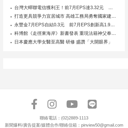
專
台灣大蟬聯電信獲利王！前7月EPS達3.32元 中華電3.11、遠傳2.46元
區
打造更具競爭力宜居城市 高雄工務局勇奪國家建築界9大獎
【我
永豐金7月EPS自結0.3元 前7月EPS創新高1.96元！
的
科博館《走徑東海岸》新書發表 重現法籍神父奉獻足跡與歷史日記
觀
日本慶應大學女醫至高醫 研修 盛讚「大開眼界」
點】
聯絡電話：(02)2889-1113
新聞爆料/廣告提案/媒體合作/聯絡信箱：pinview50@gmail.com