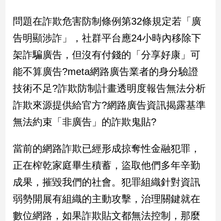
問題在詐欺危害防制條例第32條規定若「廣
娛
告明顯涉詐」，社群平台應24小時內移除下
樂
架詐騙廣告，但沒有付錢的「分享好康」可
娛
樂
能不算廣告?meta網路廣告業者的身分驗證
星
技術不足?詐欺防制計畫透明度報告無法分析
聞
詐欺來源提供給官方?網路廣告資訊揭露基準
流
行/
無法約束「非廣告」的詐欺鬼貼?
時
尚
當前的網路詐欺已經形成掠奪性金融犯罪，
追
星
正在榨乾家庭畢生積蓄，盜取他們多年辛勤
成果，摧毀我們的社會。犯罪組織針對資訊
弱勢開展有組織的主動攻擊，治理關鍵就在
生
活
數位網路，如果詐欺貼文都無法控制，那麼