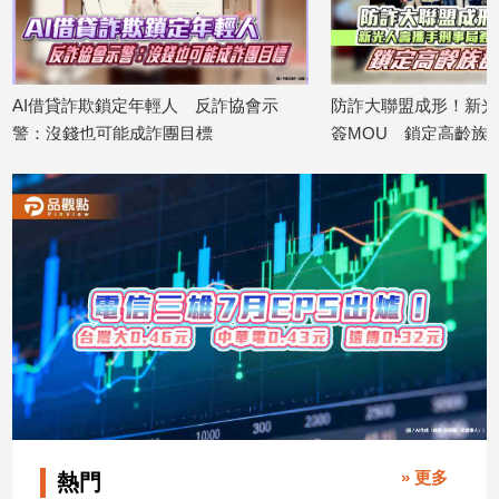
寵
物
Pet
AI借貸詐欺鎖定年輕人 反詐協會示
防詐大聯盟成形！新光
警：沒錢也可能成詐團目標
簽MOU 鎖定高齡族
影
2026/08/05
2026/07/28
音
專
區
合
作
媒
體
投
» 更多
熱門
稿