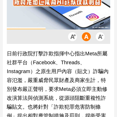
市
房
地
產
品
觀
日前行政院打擊詐欺指揮中心指出Meta所屬
點
政
社群平台（Facebook、Threads、
治
Instagram）之原生用戶內容（貼文）詐騙內
政
容氾濫，嚴重威脅民眾財產及商家生計，特
治
別發布嚴正聲明，要求Meta必須立即主動修
焦
點
改演算法與偵測系統，從源頭阻斷重複性詐
品
騙貼文。也將針對「詐欺犯罪危害防制條
觀
點
例」提出相對應管制措施及罰則，捍衛受害