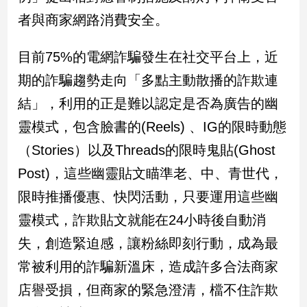
民
者與商家網路消費安全。
調
國
目前75%的電網詐騙發生在社交平台上，近
會
焦
期的詐騙趨勢走向「多點主動散播的詐欺連
點
結」，利用的正是難以認定是否為廣告的幽
靈模式，包含臉書的(Reels) 、IG的限時動態
觀
（Stories）以及Threads的限時鬼貼(Ghost
點
Post)，這些幽靈貼文瞄準老、中、青世代，
兩
限時推播優惠、快閃活動，只要運用這些幽
岸/
國
靈模式，詐欺貼文就能在24小時後自動消
際
失，創造緊迫感，讓粉絲即刻行動，成為最
社
常被利用的詐騙新溫床，造成許多合法商家
會/
地
店譽受損，但商家的緊急澄清，檔不住詐欺
方