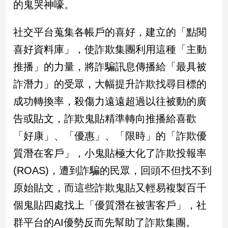
的鬼哭神嚎。
新
冠
病
社交平台蒐集各帳戶的喜好，建立的「點閱
毒
喜好資料庫」，使詐欺集團利用這種「主動
專
區
推播」的力量，將詐騙訊息傳播給「最具被
詐潛力」的受眾，大幅提升詐欺找尋目標的
南
成功轉換率，殺傷力遠遠超過以往被動的廣
台
告或貼文，詐欺鬼貼精準轉向推播給喜歡
灣
「好康」、「優惠」、「限時」的「詐欺優
觀
點
質潛在客戶」，小鬼貼極大化了詐欺投報率
(ROAS)，遭到詐騙的民眾，回頭不但找不到
南
台
原始貼文，而這些詐欺鬼貼又輕易複製百千
灣
個鬼貼四處找上「優質潛在被害客戶」，社
觀
點
群平台的AI優勢反而先幫助了詐欺集團。