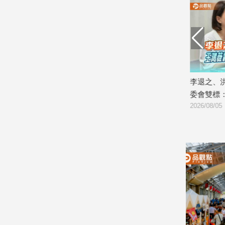
建
築/
室
內
設
計
旅
報告 民眾
吳沛憶控不讓胡元輝上台 羅廷瑋反
李退之、洪
遊/
擊：不要再說謊、證據攤開會很難看
委會雙標：
美
2026/08/05
2026/08/05
食
星
座/
命
理
消
費
健
康/
親