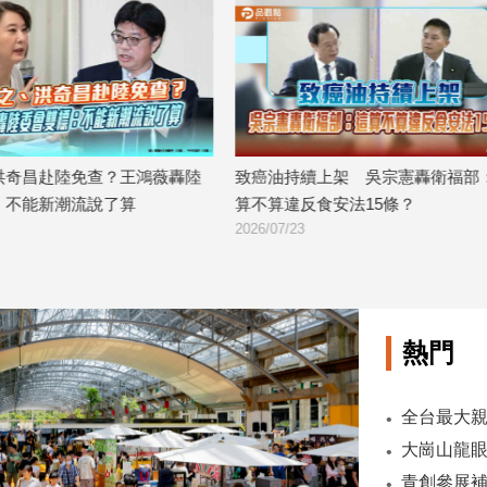
奇昌赴陸免查？王鴻薇轟陸
致癌油持續上架 吳宗憲轟衛福部：
不能新潮流說了算
算不算違反食安法15條？
2026/07/23
熱門