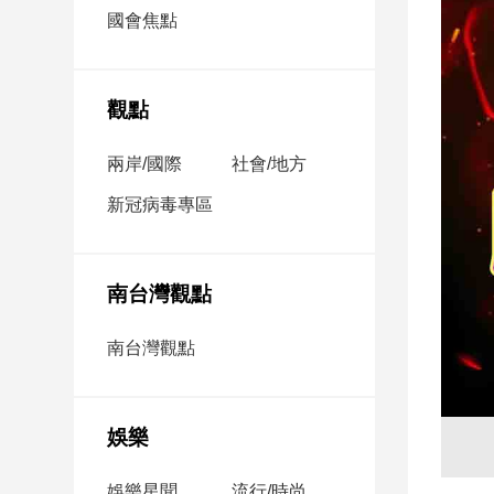
市
國會焦點
房
地
產
觀點
兩岸/國際
社會/地方
品
觀
新冠病毒專區
點
政
治
南台灣觀點
政
南台灣觀點
治
焦
點
娛樂
品
觀
點
娛樂星聞
流行/時尚