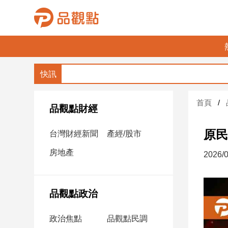
品
觀
點
財
首頁
經
品觀點財經
台
原民
台灣財經新聞
產經/股市
灣
財
房地產
2026/0
經
新
聞
品觀點政治
產
經/
政治焦點
品觀點民調
股