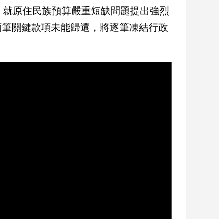
，就原住民族預算嚴重短缺問題提出強烈
兩筆關鍵款項未能歸還，將逐筆凍結行政