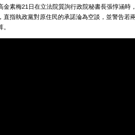
高金素梅21日在立法院質詢行政院秘書長張惇涵時
，直指執政黨對原住民的承諾淪為空談，並警告若
算。