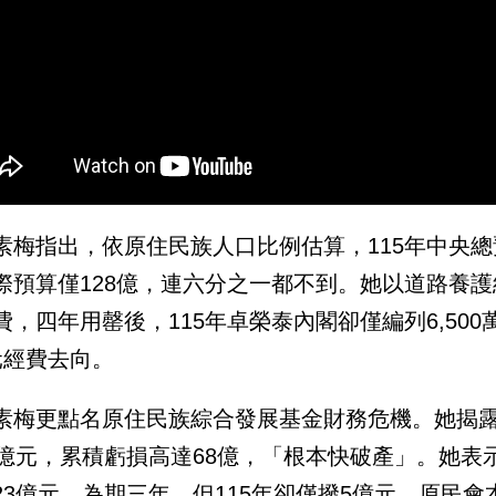
素梅指出，依原住民族人口比例估算，115年中央總
際預算僅128億，連六分之一都不到。她以道路養護
費，四年用罄後，115年卓榮泰內閣卻僅編列6,50
元經費去向。
素梅更點名原住民族綜合發展基金財務危機。她揭露
7億元，累積虧損高達68億，「根本快破產」。她表
23億元、為期三年，但115年卻僅撥5億元，原民