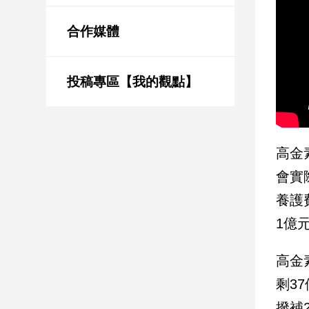
新
冠
合作媒體
病
毒
專
區
投稿專區【我的觀點】
南
台
高金
灣
會實
觀
養護
點
1億
南
台
高金
灣
觀
剩3
點
撥補