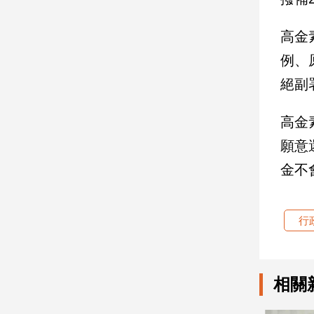
娛
高金
樂
例、
絕副
娛
樂
星
高金
聞
願意
流
行/
金不
時
尚
追
行
星
相關
生
活