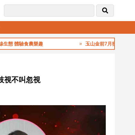
音
體驗食農樂趣
玉山金前7月獲利244.4億！創
叫歧視不叫忽視