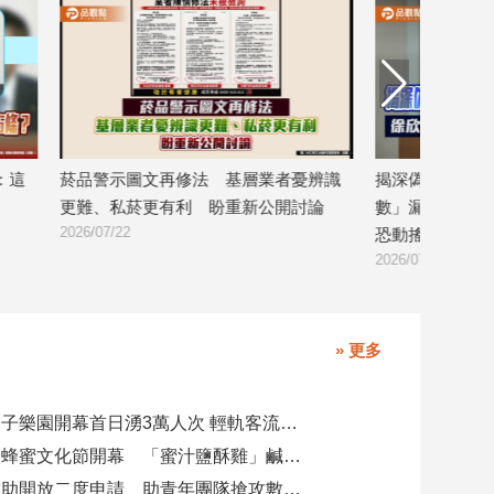
這
菸品警示圖文再修法 基層業者憂辨識
揭深偽鑑識「中
更難、私菸更有利 盼重新公開討論
數」漏洞 徐欣
2026/07/22
恐動搖民主
2026/07/17
» 更多
全台最大親子樂園開幕首日湧3萬人次 輕軌客流增20倍
大崗山龍眼蜂蜜文化節開幕 「蜜汁鹽酥雞」鹹甜跨界搶話題
青創參展補助開放二度申請 助青年團隊搶攻數位轉型商機