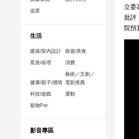
民
立委
調
追星
批評
國
會
院預
焦
生活
點
建築/室內設計
旅遊/美食
觀
星座/命理
消費
點
藝術／文創／
健康/親子/感情
電影推薦
兩
岸/
科技/遊戲
運動
國
際
寵物Pet
社
會/
地
影音專區
方