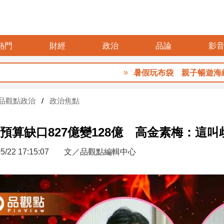
熱門
財經
政治
品論
影
暑假玩布袋 親子暢遊海線生態 
品觀點政治
政治焦點
預算缺口827億變128億 高金素梅：這
5/22 17:15:07
文／品觀點編輯中心