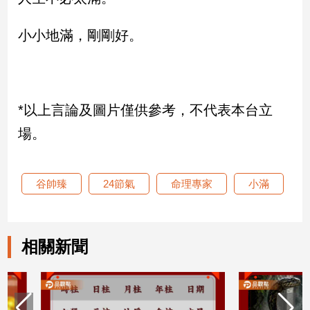
子/
感
小小地滿，剛剛好。
情
藝
術
／
文
*以上言論及圖片僅供參考，不代表本台立
創
場。
／
電
影
推
谷帥臻
24節氣
命理專家
小滿
薦
科
技/
相關新聞
遊
戲
運
動