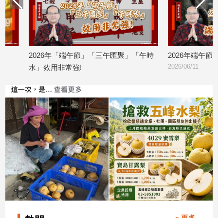
寵
物
Pet
2026年「端午節」「三午匯聚」「午時
2026年端午節習俗有
影
2026/06/11
水」效用非常強!
音
2026/06/17
專
區
合
作
媒
體
投
稿
» 更多