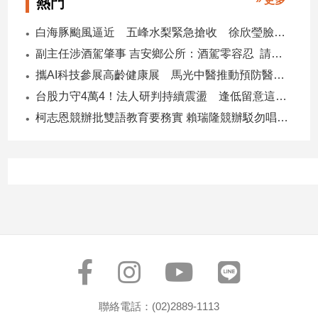
熱門
專
區
白海豚颱風逼近 五峰水梨緊急搶收 徐欣瑩臉書急呼「搶救五峰水梨」
【我
副主任涉酒駕肇事 吉安鄉公所：酒駕零容忍 請辭獲准
的
攜AI科技參展高齡健康展 馬光中醫推動預防醫學迎接長壽新經濟
觀
台股力守4萬4！法人研判持續震盪 逢低留意這些族群
點】
柯志恩競辦批雙語教育要務實 賴瑞隆競辦駁勿唱衰高雄
聯絡電話：(02)2889-1113