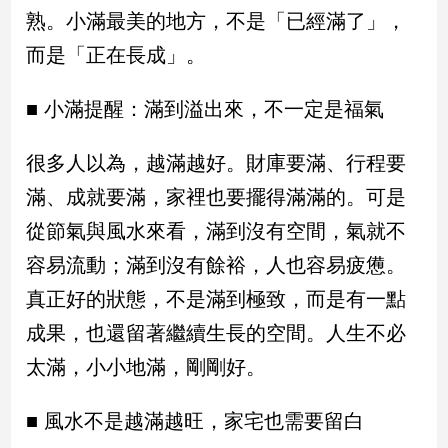
民
熟。小滿最美的地方，不是「已經滿了」，
調
而是「正在長成」。
國
會
焦
■ 小滿提醒：滿到溢出來，不一定是福氣
點
很多人以為，越滿越好。財庫要滿、行程要
滿、成就要滿，家裡也要擺得滿滿的。可是
觀
點
從節氣與風水來看，滿到沒有空間，氣就不
容易流動；滿到沒有餘裕，人也容易疲憊。
兩
岸/
真正好的狀態，不是滿到極致，而是有一點
國
成果，也還留著繼續生長的空間。人生不必
際
太滿，小小地滿，剛剛好。
社
會/
地
■ 風水不是越滿越旺，家宅也需要留白
方