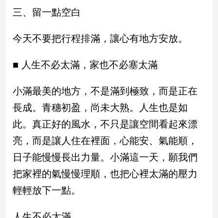
三、留一點空白
建
築/
室
今天不要把行程排滿，讓心有地方安放。
內
設
■ 人生不必太滿，家也不必塞太滿
計
旅
遊/
小滿最美的地方，不是滿到極致，而是正在
美
長成。青穗初盈，尚未大熟。人生也是如
食
此。真正好的風水，不只是讓空間看起來漂
星
座/
亮，而是讓人住在裡面，心能安、氣能順，
命
理
日子能慢慢長出力量。小滿這一天，願我們
消
把家裡的氣慢慢理順，也把心裡太滿的壓力
費
輕輕放下一點。
健
康/
人生不必太滿。
親