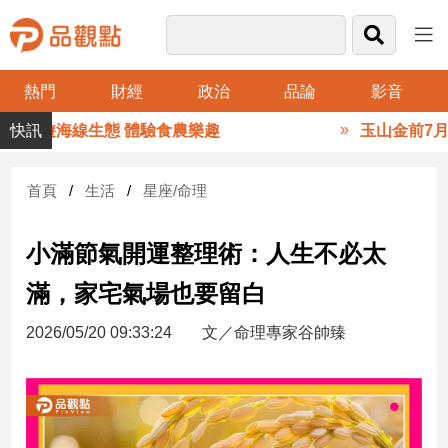
熱門
財經
政治
品論
影音
品
暢遊海線生態 體驗食農樂趣
玉山金前7月獲利
觀
點
財
首頁
生活
星座/命理
經
小滿節氣開運整理術：人生不必太
台
灣
滿，家宅氣場也要留白
財
經
2026/05/20 09:33:24
文／命理專家谷帥臻
新
聞
產
經/
股