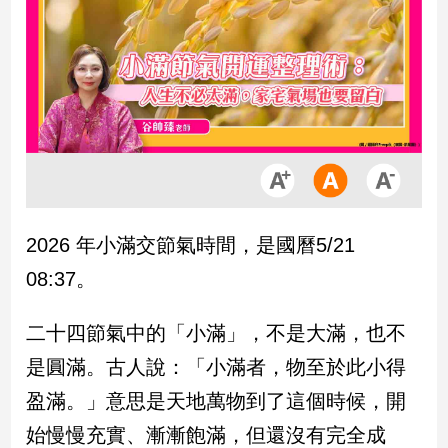
市
房
地
產
品
觀
點
政
2026 年小滿交節氣時間，是國曆5/21
治
08:37。
政
治
二十四節氣中的「小滿」，不是大滿，也不
焦
是圓滿。古人說：「小滿者，物至於此小得
點
品
盈滿。」意思是天地萬物到了這個時候，開
觀
始慢慢充實、漸漸飽滿，但還沒有完全成
點