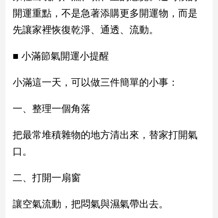
開運重點，不是急著添購更多開運物，而是
娛
先讓家裡恢復乾淨、通透、流動。
樂
■ 小滿節氣開運小提醒
娛
樂
星
小滿這一天，可以做三件簡單的小事：
聞
流
一、整理一個角落
行/
時
把最常堆積雜物的地方清出來，替家打開氣
尚
口。
追
星
二、打開一扇窗
生
讓空氣流動，把悶氣與濕氣帶出去。
活