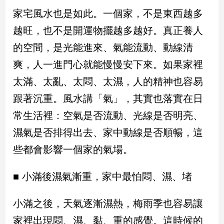
新
家宅風水也是如此。一個家，不是東西越多
冠
病
越旺，也不是開運物擺越多越好。真正養人
毒
的空間，是光能進來、氣能流動、動線清
專
區
爽，人一進門心就能慢慢安下來。如果家裡
太滿、太亂、太悶、太濕，人的精神也容易
南
跟著沉重。風水講「氣」，其實也落實在日
台
常生活裡：空氣是否流動、光線是否明亮、
灣
濕氣是否排得出去、家中動線是否順暢，這
觀
點
些都會影響一個家的氣場。
南
■ 小滿後濕氣漸重，家中最怕悶、濕、堵
台
灣
觀
小滿之後，天氣逐漸濕熱，梅雨季也容易讓
點
家裡出現悶、濕、黏、重的感覺。這時候的