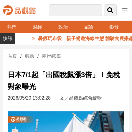
熱門
財經
政治
品論
影音
品
暑假玩布袋 親子暢遊海線生態 體驗食農樂趣
觀
點
財
首頁
觀點
兩岸/國際
經
日本7/1起「出國稅飆漲3倍」！免稅
台
灣
對象曝光
財
經
2026/05/20 13:02:28
文／品觀點綜合編輯
新
聞
產
經/
股