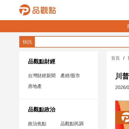
品
觀
點
財
首頁
經
品觀點財經
台
川普
台灣財經新聞
產經/股市
灣
財
房地產
2026/0
經
新
聞
品觀點政治
產
經/
政治焦點
品觀點民調
股