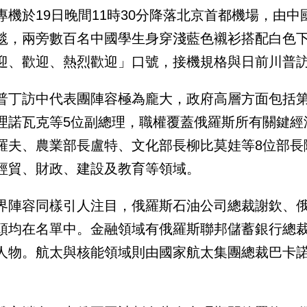
專機於19日晚間11時30分降落北京首都機場，由
毯，兩旁數百名中國學生身穿淺藍色襯衫搭配白色
迎、歡迎、熱烈歡迎」口號，接機規格與日前川普
普丁訪中代表團陣容極為龐大，政府高層方面包括
理諾瓦克等5位副總理，職權覆蓋俄羅斯所有關鍵經
羅夫、農業部長盧特、文化部長柳比莫娃等8位部長
經貿、財政、建設及教育等領域。
界陣容同樣引人注目，俄羅斯石油公司總裁謝欽、
頭均在名單中。金融領域有俄羅斯聯邦儲蓄銀行總
人物。航太與核能領域則由國家航太集團總裁巴卡