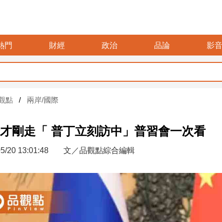
熱門
財經
政治
品論
影
觀點
兩岸/國際
才剛走「 普丁立刻訪中」普習會一次看
5/20 13:01:48
文／品觀點綜合編輯