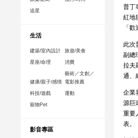
民
普丁
調
追星
紅地
國
會
「歡
焦
生活
點
此次
建築/室內設計
旅遊/美食
副總
觀
星座/命理
消費
拉夫
點
藝術／文創／
通、
健康/親子/感情
電影推薦
兩
岸/
企業
科技/遊戲
運動
國
源巨
際
寵物Pet
重要
社
會/
表。
地
影音專區
方