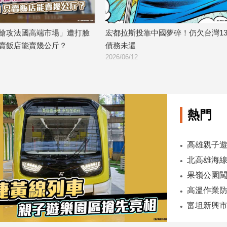
搶攻法國高端市場」遭打臉
宏都拉斯投靠中國夢碎！仍欠台灣13
賣飯店能賣幾公斤？
債務未還
2026/06/12
熱門
高雄親子遊
果嶺公園