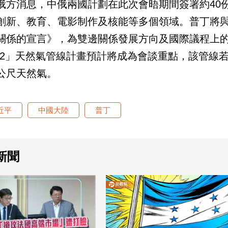
俄方消息，中俄兩國計劃在此次會晤期間簽署約40
創新、教育、電影制作及核能等多個領域。普丁將
關係的宣言》，為雙邊關係發展方向及國際議程上
-2」天然氣管線計畫預計將成為會談重點，該管線若
公尺天然氣。
近平
中國大陸
普丁
新聞