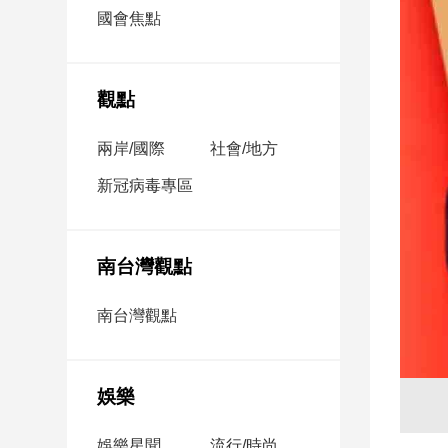
市
國會焦點
房
地
產
觀點
兩岸/國際
社會/地方
品
觀
新冠病毒專區
點
政
治
南台灣觀點
政
南台灣觀點
治
焦
點
娛樂
品
觀
點
娛樂星聞
流行/時尚