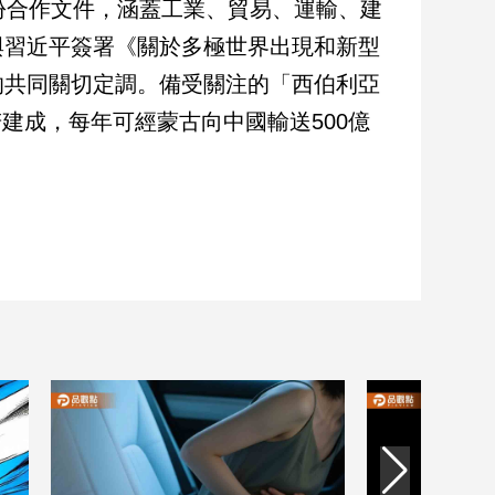
份合作文件，涵蓋工業、貿易、運輸、建
與習近平簽署《關於多極世界出現和新型
的共同關切定調。備受關注的「西伯利亞
建成，每年可經蒙古向中國輸送500億