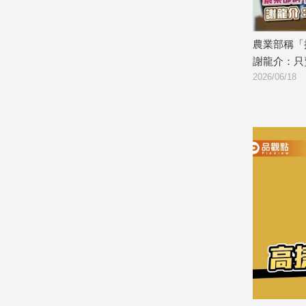
娛
握手致意
訪美規格比一比 韓國瑜21日出發 真
農業部稱「
樂
相即將見真章
謝龍介：只
2026/06/18
2026/06/18
娛
樂
星
聞
流
行/
時
尚
追
星
生
活