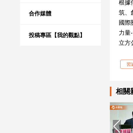
根據
新
冠
筑、
合作媒體
病
國際
毒
專
力量
區
投稿專區【我的觀點】
立方
南
習
台
灣
觀
點
相關
南
台
灣
觀
點