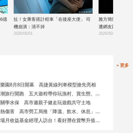
6億
扯！女乘客搭計程車「在後座大便」 司
雅方簡體字風波
機崩潰：清不掉
遭網友圍剿
2026/06/01
2026/05/29
» 更多
樂園8月8日開幕 高捷黃線列車模型搶先亮相
北高雄海線潮旅行開跑 五大遊程帶你玩漁村、賞生態、品海味
闖關學水保 高市邀親子健走玩遊戲共守土地
高溫作業防熱傷害 高市勞工局推「降溫、飲水、休息」守護勞工
富坦新興市場月收益基金經理人訪台！看好潛在貨幣升值空間 點名5大主題