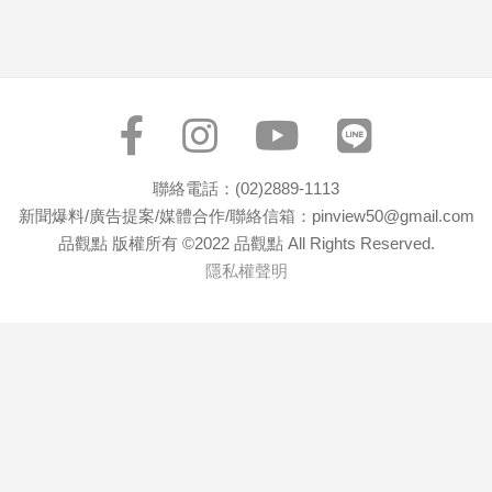
子/
感
情
藝
術
／
文
聯絡電話：(02)2889-1113
創
／
新聞爆料/廣告提案/媒體合作/聯絡信箱：pinview50@gmail.com
電
品觀點 版權所有 ©2022 品觀點 All Rights Reserved.
影
隱私權聲明
推
薦
科
技/
遊
戲
運
動