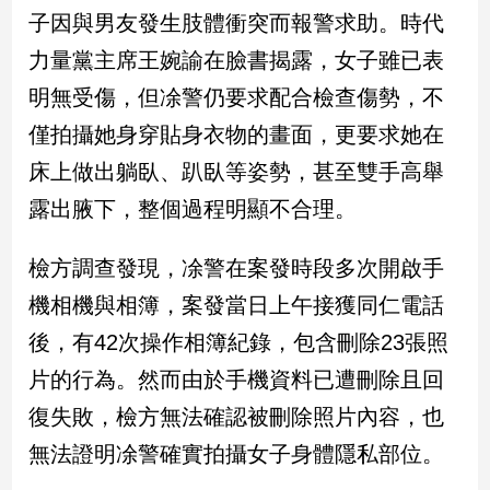
民
子因與男友發生肢體衝突而報警求助。時代
調
力量黨主席王婉諭在臉書揭露，女子雖已表
國
會
明無受傷，但凃警仍要求配合檢查傷勢，不
焦
僅拍攝她身穿貼身衣物的畫面，更要求她在
點
床上做出躺臥、趴臥等姿勢，甚至雙手高舉
露出腋下，整個過程明顯不合理。
觀
點
檢方調查發現，凃警在案發時段多次開啟手
兩
機相機與相簿，案發當日上午接獲同仁電話
岸/
後，有42次操作相簿紀錄，包含刪除23張照
國
際
片的行為。然而由於手機資料已遭刪除且回
社
復失敗，檢方無法確認被刪除照片內容，也
會/
地
無法證明凃警確實拍攝女子身體隱私部位。
方