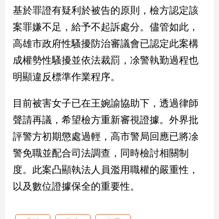
新
基於罪證有疑利於被告的原則，檢方認定該
冠
案罪嫌不足，給予不起訴處分。儘管如此，
病
毒
高雄市政府性騷擾防治審議會已認定此案構
專
區
成權勢性騷擾並依法裁罰，凃警執勤過程也
明顯違反標準作業程序。
南
目前被害女子已在王婉諭協助下，透過律師
台
聲請再議，希望檢方重新審視證據。外界批
灣
觀
評警方初期懲處過輕，高市警局回應已將凃
點
警免職並配合司法調查，同時檢討相關制
南
度。此案凸顯執法人員濫用職權的嚴重性，
台
以及數位證據保全的重要性。
灣
觀
點