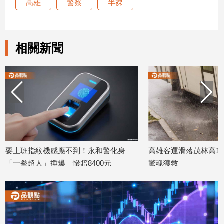
高雄
警察
半裸
娛
樂
相關新聞
娛
樂
星
聞
流
行/
時
尚
要上班指紋機感應不到！永和警化身
高雄客運滑落茂林高13
追
「一拳超人」捶爆 慘賠8400元
驚魂獲救
星
2026/07/23
2026/07/20
生
活