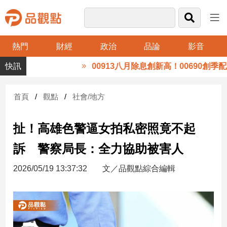
熱門
財經
政治
品論
影音
品
溝通
00913八月除息創新高！00690創季配息
觀
點
財
首頁
觀點
社會/地方
經
扯！高雄色警逼女拍私密照竟不起
台
灣
訴 警察局長：全力協助被害人
財
經
2026/05/19 13:37:32
文／品觀點綜合編輯
新
聞
產
經/
股