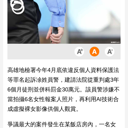
市
房
地
產
品
觀
點
政
高雄地檢署今年4月底依違反個人資料保護法
治
等罪名起訴凃姓員警，建請法院從重判處3年
政
6個月徒刑並併科罰金30萬元。該員警涉嫌不
治
當拍攝6名女性報案人照片，再利用AI技術合
焦
點
成虛擬裸女影像供個人觀賞。
品
觀
爭議最大的案件發生在某飯店房內，一名女
點