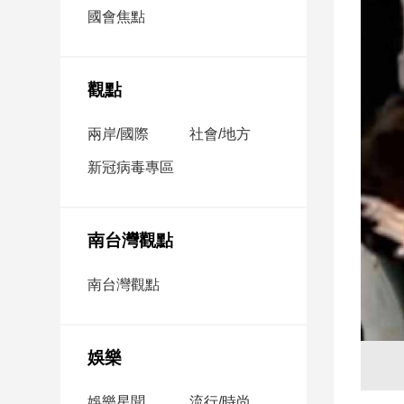
市
國會焦點
房
地
產
觀點
兩岸/國際
社會/地方
品
觀
新冠病毒專區
點
政
治
南台灣觀點
政
南台灣觀點
治
焦
點
娛樂
品
觀
點
娛樂星聞
流行/時尚