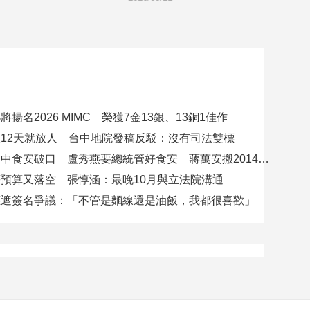
揚名2026 MIMC​ 榮獲7金13銀、13銅1佳作
12天就放人 台中地院發稿反駁：沒有司法雙標
賴總統批台中食安破口 盧秀燕要總統管好食安 蔣萬安搬2014「食安即國安」打臉
預算又落空 張惇涵：最晚10月與立法院溝通
應遮簽名爭議：「不管是麵線還是油飯，我都很喜歡」