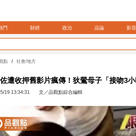
熱門
財經
政治
品論
影
觀點
社會/地方
佐遭收押舊影片瘋傳！狄鶯母子「接吻3小
5/19 13:34:31
文／品觀點綜合編輯