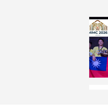
娛
樂
娛
樂
星
聞
流
行/
時
尚
追
星
生
活