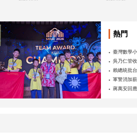
熱門
臺灣數學小將
吳乃仁管收
軍警消加薪
蔣萬安回