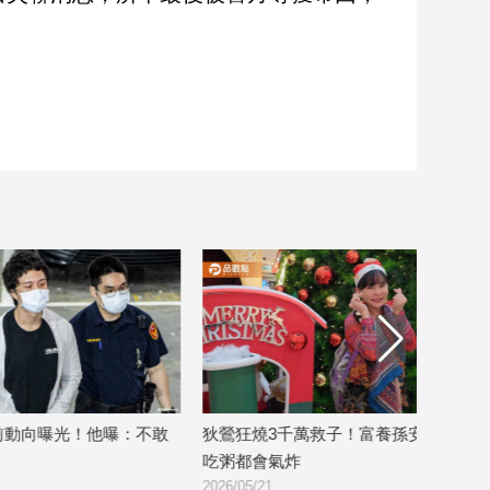
敢
狄鶯狂燒3千萬救子！富養孫安佐 連他
孫安佐遭爆曾零
吃粥都會氣炸
點名王大陸也神
2026/05/21
2026/05/20