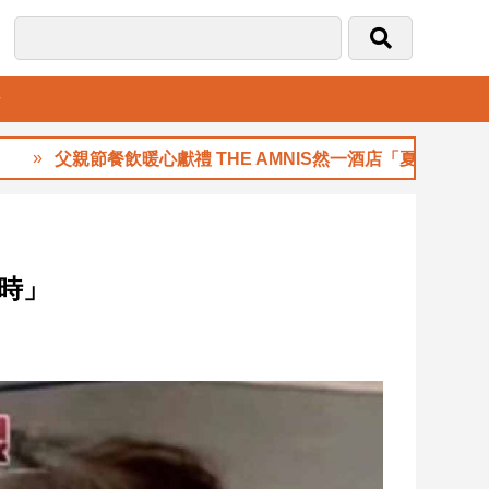
音
父親節餐飲暖心獻禮 THE AMNIS然一酒店「夏日藏禮」登場
時」