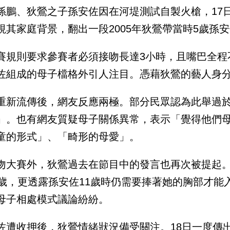
孫鵬、狄鶯之子孫安佐因在河堤測試自製火槍，17
視其家庭背景，翻出一段2005年狄鶯帶當時5歲孫
賽規則要求參賽者必須接吻長達3小時，且嘴巴全程
佐組成的母子檔格外引人注目。憑藉狄鶯的藝人身
重新流傳後，網友反應兩極。部分民眾認為此舉過
」。也有網友質疑母子關係異常，表示「覺得他們
童的形式」、「畸形的母愛」。
吻大賽外，狄鶯過去在節目中的發言也再次被提起
5歲，更透露孫安佐11歲時仍需要捧著她的胸部才
母子相處模式議論紛紛。
佐遭收押後，狄鶯情緒狀況備受關注。18日一度傳