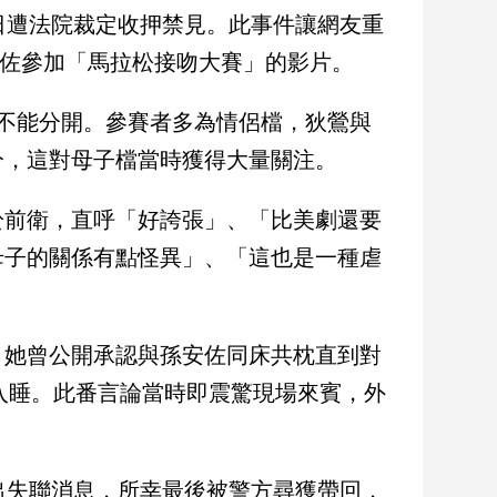
日遭法院裁定收押禁見。此事件讓網友重
安佐參加「馬拉松接吻大賽」的影片。
不能分開。參賽者多為情侶檔，狄鶯與
分，這對母子檔當時獲得大量關注。
於前衛，直呼「好誇張」、「比美劇還要
母子的關係有點怪異」、「這也是一種虐
。她曾公開承認與孫安佐同床共枕直到對
能入睡。此番言論當時即震驚現場來賓，外
出失聯消息，所幸最後被警方尋獲帶回，