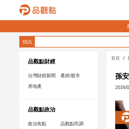
品
觀
點
財
首頁
經
品觀點財經
台
孫安
台灣財經新聞
產經/股市
灣
財
房地產
2026/0
經
新
聞
品觀點政治
產
經/
政治焦點
品觀點民調
股