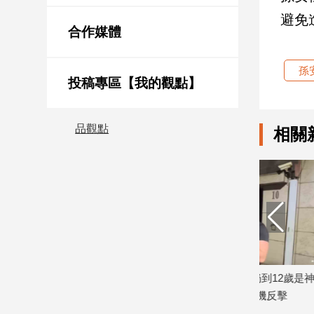
新
避免
冠
合作媒體
病
毒
專
孫
區
投稿專區【我的觀點】
品觀點
相關
南
台
灣
觀
點
南
台
灣
聲明：全
孫安佐親舅舅轟「餵奶到12歲是神經
羈押42天
觀
病」！狄鶯PO文藏玄機反擊
答：從未傷
點
2026/07/06
2026/06/30