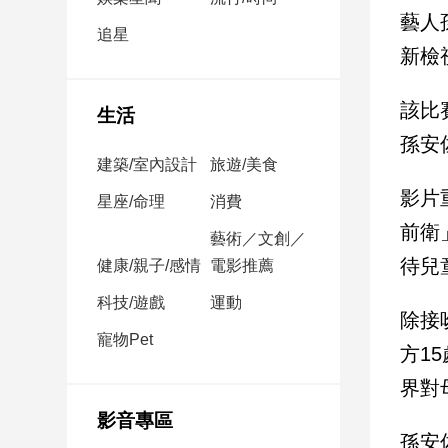
民
藝人
調
追星
新檢
國
會
焦
該比
生活
點
孫安
建築/室內設計
旅遊/美食
影片
觀
星座/命理
消費
點
前衛
藝術／文創／
待兒
健康/親子/感情
電影推薦
兩
岸/
科技/遊戲
運動
國
除接
際
寵物Pet
方1
社
界對
會/
地
影音專區
方
孫安