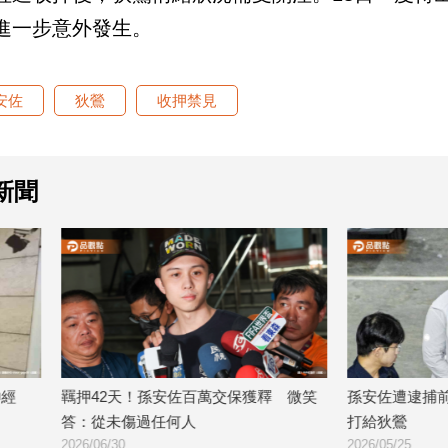
進一步意外發生。
安佐
狄鶯
收押禁見
新聞
！孫安佐百萬交保獲釋 微笑
孫安佐遭逮捕前動向曝光！他曝：不
過任何人
打給狄鶯
2026/05/25