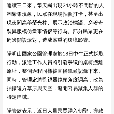
民
連續三日來，擎天崗出現24小時不間斷的人
調
潮聚集現象，民眾在現場拍照打卡，甚至出
國
會
現夜間高舉螢光棒、展示政治標語、穿著奇
焦
裝異服模仿當事情侶等行為。部分民眾更在
點
周邊開設派對，造成嚴重的環境影響。
觀
陽明山國家公園管理處於18日中午正式採取
點
行動，派遣工作人員將引發爭議的桌椅搬離
兩
原址，整個過程同樣被直播鏡頭記錄下來。
岸/
同時，管理處將監視器鏡頭角度調高，改為
國
際
拍攝遠方草原與天空，避開容易聚集人群的
社
特定區域。
會/
地
方
陽管處表示，近日大量民眾湧入朝聖，導致