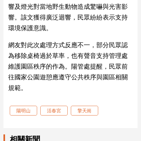
響及燈光對當地野生動物造成驚嚇與光害影
娛
響。該文獲得廣泛迴響，民眾紛紛表示支持
樂
環境保護意識。
娛
網友對此次處理方式反應不一，部分民眾認
樂
星
為移除桌椅過於草率，也有聲音支持管理處
聞
維護園區秩序的作為。陽管處提醒，民眾前
流
行/
往國家公園遊憩應遵守公共秩序與園區相關
時
規範。
尚
追
星
陽明山
活春宮
擎天崗
生
活
相關新聞