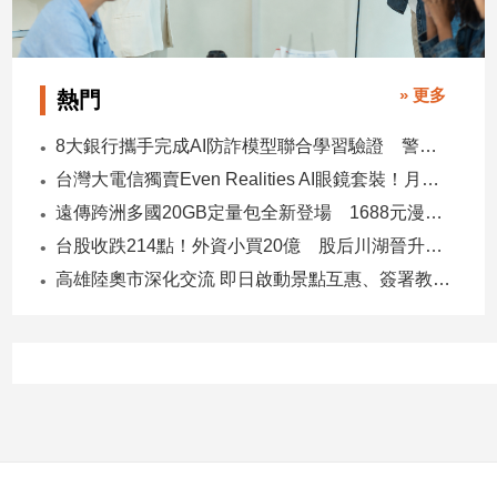
子/
感
情
» 更多
熱門
藝
術
8大銀行攜手完成AI防詐模型聯合學習驗證 警示帳戶準確度提升2倍
／
文
台灣大電信獨賣Even Realities AI眼鏡套裝！月付1399元 專案價3990
創
遠傳跨洲多國20GB定量包全新登場 1688元漫遊逾百國家！
／
電
台股收跌214點！外資小買20億 股后川湖晉升萬金股
影
高雄陸奧市深化交流 即日啟動景點互惠、簽署教育合作MOU
推
薦
科
技/
遊
戲
運
動