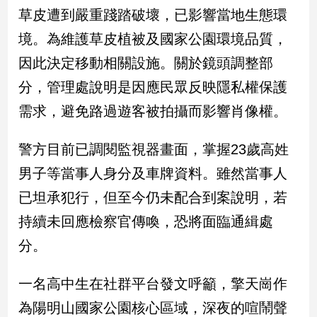
新
草皮遭到嚴重踐踏破壞，已影響當地生態環
冠
境。為維護草皮植被及國家公園環境品質，
病
毒
因此決定移動相關設施。關於鏡頭調整部
專
區
分，管理處說明是因應民眾反映隱私權保護
需求，避免路過遊客被拍攝而影響肖像權。
南
警方目前已調閱監視器畫面，掌握23歲高姓
台
男子等當事人身分及車牌資料。雖然當事人
灣
觀
已坦承犯行，但至今仍未配合到案說明，若
點
持續未回應檢察官傳喚，恐將面臨通緝處
南
分。
台
灣
一名高中生在社群平台發文呼籲，擎天崗作
觀
點
為陽明山國家公園核心區域，深夜的喧鬧聲