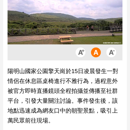
市
房
地
產
品
觀
點
政
陽明山國家公園擎天崗於15日凌晨發生一對
治
情侶在休息區桌椅進行不雅行為，過程意外
政
被官方即時直播鏡頭全程拍攝並傳播至社群
治
平台，引發大量關注討論。事件發生後，該
焦
點
地點迅速成為網友口中的朝聖景點，吸引上
品
萬民眾前往現場。
觀
點