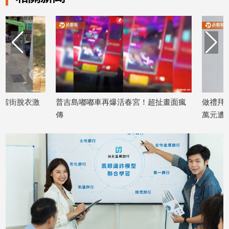
建
築/
室
內
設
計
旅
遊/
普吉島嘟嘟車再爆活春宮！超扯畫面瘋
做禮拜也報加班！北
美
傳
萬元遭起訴
食
2026/06/11
2026/06/10
星
座/
命
理
消
費
健
康/
親