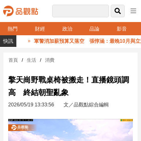
熱門
財經
政治
品論
影音
品
軍警消加薪預算又落空 張惇涵：最晚10月與立法
觀
點
財
首頁
生活
消費
經
擎天崗野戰桌椅被搬走！直播鏡頭調
台
灣
高 終結朝聖亂象
財
經
2026/05/19 13:33:56
文／品觀點綜合編輯
新
聞
產
經/
股