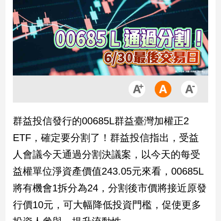
市
房
地
產
品
觀
點
政
群益投信發行的00685L群益臺灣加權正2
治
ETF，確定要分割了！群益投信指出，受益
政
人會議今天通過分割決議案，以今天的每受
治
益權單位淨資產價值243.05元來看，00685L
焦
點
將有機會1拆分為24，分割後市價將接近原發
品
行價10元，可大幅降低投資門檻，促使更多
觀
點