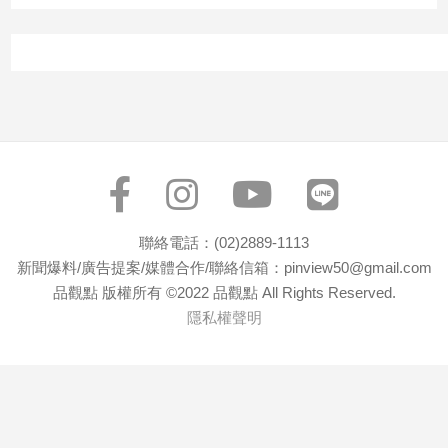
子/
感
情
藝
術
／
文
創
／
電
影
聯絡電話：(02)2889-1113
推
新聞爆料/廣告提案/媒體合作/聯絡信箱：pinview50@gmail.com
薦
品觀點 版權所有 ©2022 品觀點 All Rights Reserved.
科
隱私權聲明
技/
遊
戲
運
動