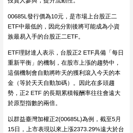
投資人參與，提升流動性。
民
調
00685L發行價為10元，是市場上台股正二
國
會
ETF中最低的，因此分割後將可能成為小資
焦
族最易入手的台股正二ETF。
點
ETF理財達人表示，台股正2 ETF具備「每日
觀
重新平衡」的機制，在股市上漲的趨勢中，
點
這個機制會自動將昨天的獲利滾入今天的本
兩
金（等於天天自動加碼）。因此在多頭趨
岸/
勢，正2 ETF 的長期累積報酬率往往會遠大
國
際
於原型指數的兩倍。
社
會/
以群益臺灣加權正2(00685L)為例，截至5月
地
方
15日，上市表現以來上漲2373.29%遠大於台