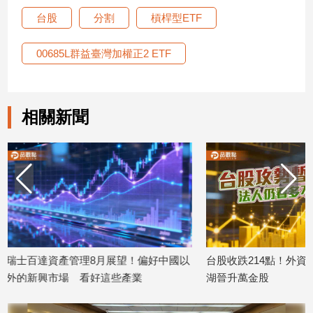
台股
分割
槓桿型ETF
娛
樂
00685L群益臺灣加權正2 ETF
娛
樂
相關新聞
星
聞
流
行/
時
尚
追
星
望！偏好中國以
台股收跌214點！外資小買20億 股后川
台股強
產業
湖晉升萬金股
回補9
生
2026/08/06
2026/08
活