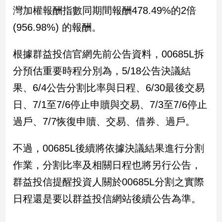
新
灣加權報酬指數同期間報酬478.49%的2倍
冠
(956.98%) 的報酬。
病
毒
專
根據群益投信官網先前公告資料，00685L拆
區
分預估重要時程分別為，5/18公告決議結
果、6/4公告分割比率與日程、6/30最後交易
南
日、7/1至7/6停止申贖與交易、7/3至7/6停止
台
過戶、7/7恢復申贖、交易、借券、過戶。
灣
觀
點
不過，00685L後續將依據決議結果進行分割
作業，分割比率及相關日程也將另行公告，
南
台
群益投信提醒投資人關於00685L分割之實際
灣
日程還是要以群益投信網站後續公告為準。
觀
點