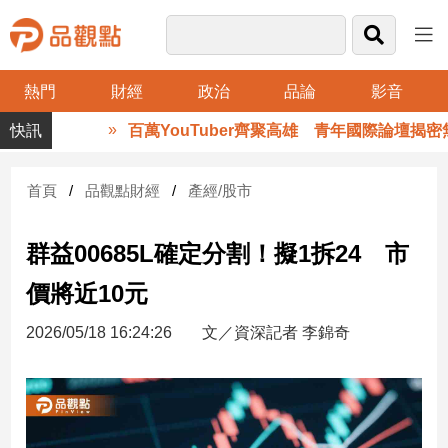
熱門
財經
政治
品論
影音
品
百萬YouTuber齊聚高雄 青年國際論壇揭密無
觀
點
財
首頁
品觀點財經
產經/股市
經
群益00685L確定分割！擬1拆24 市
台
灣
價將近10元
財
經
2026/05/18 16:24:26
文／資深記者 李錦奇
新
聞
產
經/
股