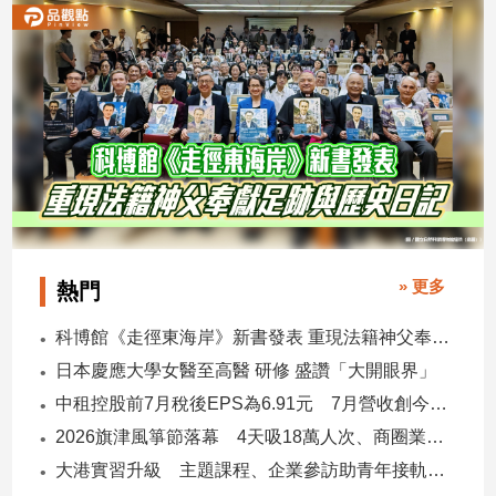
建
築/
室
內
設
計
旅
遊/
美
食
星
» 更多
熱門
座/
命
科博館《走徑東海岸》新書發表 重現法籍神父奉獻足跡與歷史日記
理
日本慶應大學女醫至高醫 研修 盛讚「大開眼界」
消
中租控股前7月稅後EPS為6.91元 7月營收創今年新高
費
2026旗津風箏節落幕 4天吸18萬人次、商圈業績增4成
健
康/
大港實習升級 主題課程、企業參訪助青年接軌職場
親