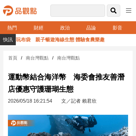
熱門
財經
政治
品論
影音
品
暑假玩布袋 親子暢遊海線生態 體驗食農樂趣
觀
點
財
首頁
南台灣觀點
南台灣觀點
經
運動幣結合海洋幣 海委會推友善潛
台
灣
店優惠守護珊瑚生態
財
經
2026/05/18 16:21:54
文／記者 賴君欣
新
聞
產
經/
股