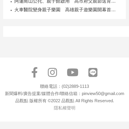
阿蓮崗山公托、親子館啟用 高市府父親節送育兒暖禮
寵
物
火車醫院變身親子樂園 高雄親子遊樂園開幕首日爆棚
Pet
影
音
專
區
合
作
聯絡電話：(02)2889-1113
媒
新聞爆料/廣告提案/媒體合作/聯絡信箱：pinview50@gmail.com
體
品觀點 版權所有 ©2022 品觀點 All Rights Reserved.
隱私權聲明
投
稿