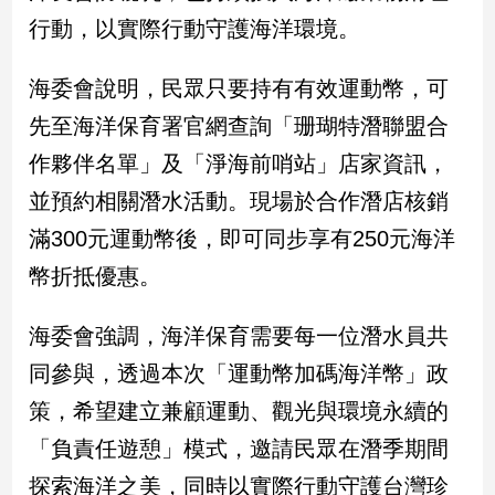
行動，以實際行動守護海洋環境。
娛
樂
海委會說明，民眾只要持有有效運動幣，可
先至海洋保育署官網查詢「珊瑚特潛聯盟合
娛
樂
作夥伴名單」及「淨海前哨站」店家資訊，
星
並預約相關潛水活動。現場於合作潛店核銷
聞
滿300元運動幣後，即可同步享有250元海洋
流
行/
幣折抵優惠。
時
尚
海委會強調，海洋保育需要每一位潛水員共
追
星
同參與，透過本次「運動幣加碼海洋幣」政
策，希望建立兼顧運動、觀光與環境永續的
生
「負責任遊憩」模式，邀請民眾在潛季期間
活
探索海洋之美，同時以實際行動守護台灣珍