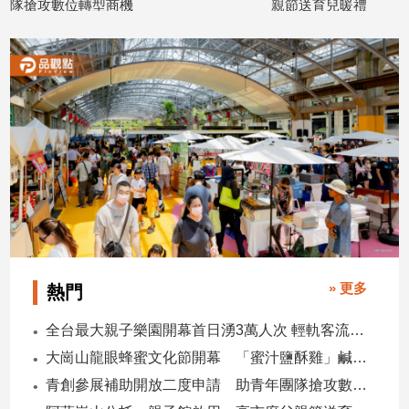
隊搶攻數位轉型商機
親節送育兒暖禮
子/
2026/08/08
2026/08/08
感
情
藝
術
／
文
創
／
電
影
推
薦
科
» 更多
熱門
技/
遊
全台最大親子樂園開幕首日湧3萬人次 輕軌客流增20倍
戲
大崗山龍眼蜂蜜文化節開幕 「蜜汁鹽酥雞」鹹甜跨界搶話題
運
青創參展補助開放二度申請 助青年團隊搶攻數位轉型商機
動