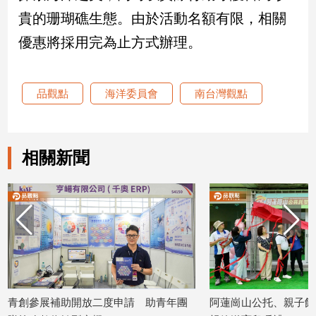
貴的珊瑚礁生態。由於活動名額有限，相關
建
築/
優惠將採用完為止方式辦理。
室
內
設
計
品觀點
海洋委員會
南台灣觀點
旅
遊/
美
相關新聞
食
星
座/
命
理
消
費
健
康/
青創參展補助開放二度申請 助青年團
阿蓮崗山公托、親子館
親