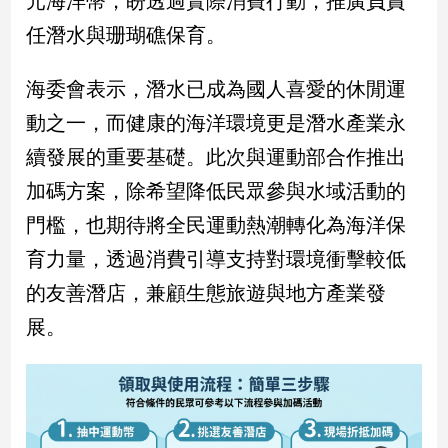
元海洋幣，盼透過實際消費行動，推廣負責
民
任潛水與珊瑚礁保育。
調
國
會
海委會表示，潛水已成為國人喜愛的休閒運
焦
動之一，而健康的海洋環境更是潛水產業永
點
續發展的重要基礎。此次與運動部合作推出
加碼方案，除希望降低民眾參與水域活動的
觀
門檻，也期待將全民運動熱潮轉化為海洋保
點
育力量，透過消費引導支持對環境衝擊較低
兩
的友善潛店，兼顧生態旅遊與地方產業發
岸/
國
展。
際
社
會/
地
方