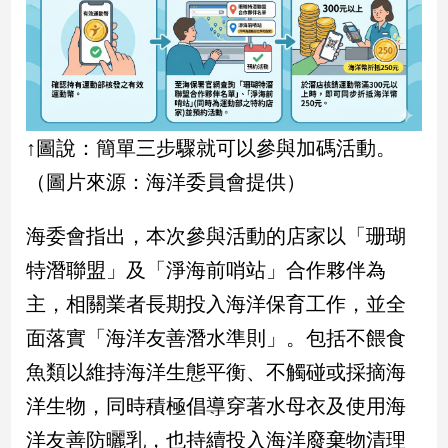
新
冠
病
毒
專
區
↑圖說：簡單三步驟就可以參與加碼活動。
（圖片來源：海洋委員會提供）
南
台
海委會指出，本次參與活動的店家以「珊瑚
灣
特潛聯盟」及「淨海前哨站」合作夥伴為
觀
點
主，相關業者長期投入海洋保育工作，並全
面落實「海洋友善潛水準則」。包括不餵食
南
台
魚類以維持海洋生態平衡、不觸碰或採摘海
灣
觀
洋生物，同時積極倡導穿著水母衣及使用海
點
洋友善防曬乳，也持續投入海洋廢棄物清理