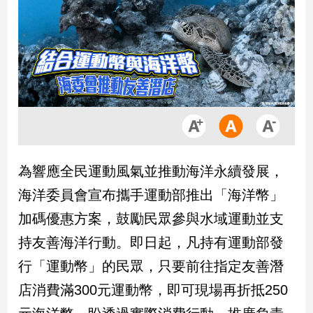
市
房
地
產
品
觀
點
政
為響應全民運動風氣並推動海洋永續發展，
治
海洋委員會宣布攜手運動部推出「海洋幣」
政
加碼優惠方案，鼓勵民眾參與水域運動並支
治
持友善海洋行動。即日起，凡持有運動部發
焦
點
行「運動幣」的民眾，只要前往指定友善潛
品
店消費滿300元運動幣，即可現場再折抵250
觀
點