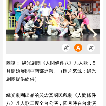
市
房
地
產
品
觀
點
政
治
圖說： 綠光劇團《人間條件八》凡人歌，5
月開始展開中南部巡演。（圖片來源：綠光
政
治
劇團提供緹供）
焦
點
品
綠光劇團出品的吳念真國民戲劇《人間條件
觀
八》凡人歌二度全台公演，四月時在台北演
點