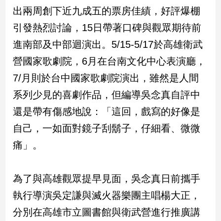
民
出兩周創下近九成五的票房佳績，好評爆棚
調
引發熱烈討論，15日帶著口碑與觀眾期待前
國
會
進南部及中部迴演出。5/15-5/17於高雄衛武
焦
營國家歌劇院，6月在台南文化中心表演廳，
點
7/月則於台中國家歌劇院演出，雖然是人間
系列少見的喜劇作品，但編導吳念真自評中
觀
還是帶有傷感地說：「這回，戲寫的好像是
點
自己，一如面對鏡子刮鬍子，仔細看、微微
兩
痛」。
岸/
國
際
為了與高雄觀眾提早見面，吳念真日前攜手
社
會/
執行導演吳定謙與滅火器樂團主唱楊大正，
地
分別在高雄市立圖書館與衛武營進行推廣講
方