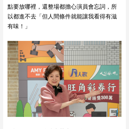
子/
點要放哪裡，還整場都擔心演員會忘詞，所
感
以都進不去「但人間條件就能讓我看得有滋
情
有味！」
藝
術
／
文
創
／
電
影
推
薦
科
技/
遊
戲
運
動