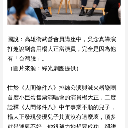
娛
樂
娛
圖說：高雄衛武營會員講座中，吳念真導演
樂
星
打趣說到會用楊大正當演員，完全是因為他
聞
有「台灣臉」。
流
行/
（圖片來源：綠光劇團提供）
時
尚
忙於《人間條件八》排練公演與滅火器樂團
追
星
首度小巨蛋售票演唱會的演員楊大正，二度
詮釋《人間條件八》中年事業不順的兒子，
生
楊大正發現發現兒子其實沒有這麼壞，頂多
活
就是運氣不好，他很努力地想要成功，卻總