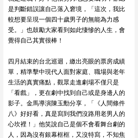
建
是判斷錯誤讓自己落入窘境，「這次，我比
築/
較想要呈現一個四十歲男子的無能為力感
室
內
受。」也鼓勵大家看到如此悽慘的人生，會
設
覺得自己其實很棒！
計
旅
遊/
四月結束的台北巡迴，繳出亮眼的票房成績
美
食
單，精準擊中現代人面對家庭、職場與老年
星
生活的真實痛點，觀眾走進劇場不僅只是
座/
命
「看戲」，更在劇中找到自己或是身邊人的
理
影子。金馬導演陳玉勳分享，「《人間條件
消
八》好好看，真是寫到我們沒路用老男人的
費
心坎裡！」他笑說自己是個不會看舞台劇的
健
康/
人，因為沒有銀幕框框，又沒特寫，不知焦
親