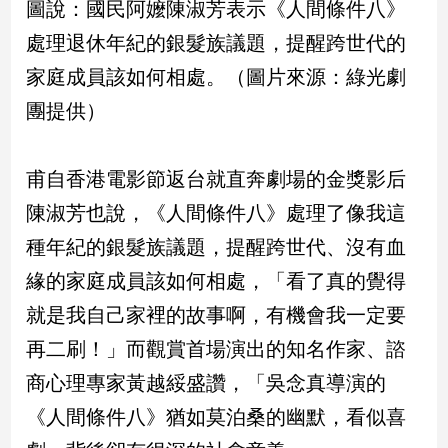
圖說：國民阿嬤陳淑芳表示《人間條件八》
寵
物
處理退休年紀的銀髮族議題，提醒跨世代的
Pet
家庭成員該如何相處。（圖片來源：綠光劇
團提供）
影
音
專
甫自香港電影節返台就直奔劇場的金獎影后
區
陳淑芳也說，《人間條件八》處理了像我這
種年紀的銀髮族議題，提醒跨世代、沒有血
合
緣的家庭成員該如何相處，「看了真的覺得
作
就是我自己家裡的故事啊，有機會我一定要
媒
體
再二刷！」而觀賞首場演出的知名作家、諮
商心理專家黃越綏盛讚，「吳念真導演的
投
《人間條件八》猶如莫泊桑的幽默，看似喜
稿