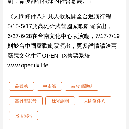
劇，背後卻有很深的社會意義。」
專
區
《人間條件八》凡人歌展開全台巡演行程，
【我
5/15-5/17於高雄衛武營國家歌劇院演出，
的
觀
6/27-6/28在台南文化中心表演廳，7/17-7/19
點】
則於台中國家歌劇院演出，更多詳情請洽兩
廳院文化生活OPENTIX售票系統
www.opentix.life
品觀點
中南部
南台灣觀點
高雄衛武營
綠光劇團
人間條件八
巡迴演出