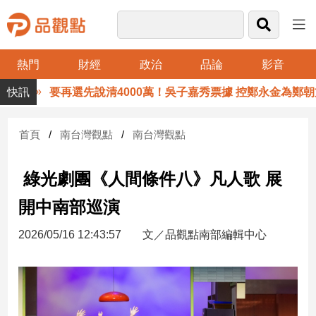
熱門
財經
政治
品論
影音
品
要再選先說清4000萬！吳子嘉秀票據 控鄭永金為鄭朝方20
觀
點
財
首頁
南台灣觀點
南台灣觀點
經
綠光劇團《人間條件八》凡人歌 展
台
灣
開中南部巡演
財
經
2026/05/16 12:43:57
文／品觀點南部編輯中心
新
聞
產
經/
股