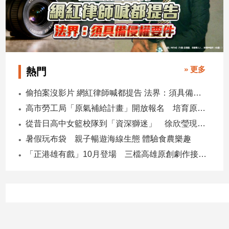
» 更多
熱門
偷拍案沒影片 網紅律師喊都提告 法界：須具備侵權要件
高市勞工局「原氣補給計畫」開放報名 培育原民青年就業力與部落創新
從昔日高中女籃校隊到「資深獅迷」 徐欣瑩現身攻城獅開訓為球隊加油
暑假玩布袋 親子暢遊海線生態 體驗食農樂趣
「正港雄有戲」10月登場 三檔高雄原創劇作接力演出