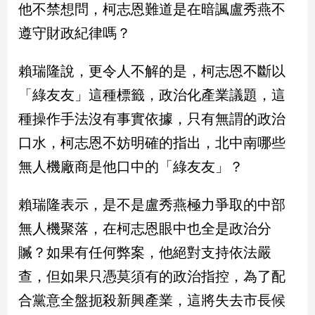
他不禁想問，柯志恩難道是在暗諷盧秀燕不
新
冠
遵守財政紀律嗎？
病
毒
專
賴瑞隆說，更令人不解的是，柯志恩不斷以
區
「綠友友」這種標籤，政治化產業議題，這
種操作手法沒有事實依據，只有無謂的政治
南
口水，柯志恩不妨明確的指出，北中南哪些
台
無人機廠商是他口中的「綠友友」？
灣
觀
賴瑞隆表示，是不是盧秀燕極力爭取的中部
點
無人機聚落，在柯志恩眼中也全是政治分
南
贓？如果有任何弊案，他絕對支持依法嚴
台
灣
查，但如果只憑莫須有的政治指控，為了配
觀
點
合黨意全盤扼殺新興產業，這將失去市長候