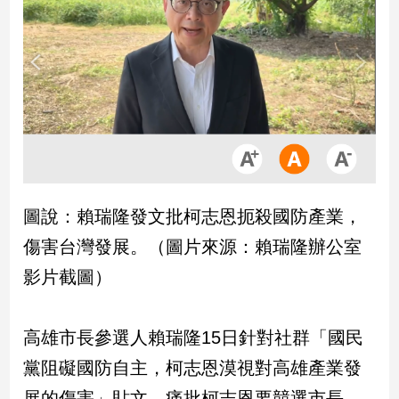
市
房
地
產
品
觀
點
政
圖說：賴瑞隆發文批柯志恩扼殺國防產業，
治
傷害台灣發展。（圖片來源：賴瑞隆辦公室
政
影片截圖）
治
焦
點
高雄市長參選人賴瑞隆15日針對社群「國民
品
黨阻礙國防自主，柯志恩漠視對高雄產業發
觀
點
展的傷害」貼文，痛批柯志恩要競選市長，