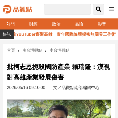
熱門
財經
政治
品論
影音
品
百萬YouTuber齊聚高雄 青年國際論壇揭密無國界工作術
觀
點
財
首頁
南台灣觀點
南台灣觀點
經
批柯志恩扼殺國防產業 賴瑞隆：漠視
台
灣
對高雄產業發展傷害
財
經
2026/05/16 09:10:00
文／品觀點南部編輯中心
新
聞
產
經/
股