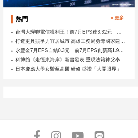
寵
物
Pet
» 更多
熱門
台灣大蟬聯電信獲利王！前7月EPS達3.32元 中華電3.11、遠傳2.46元
影
打造更具競爭力宜居城市 高雄工務局勇奪國家建築界9大獎
音
永豐金7月EPS自結0.3元 前7月EPS創新高1.96元！
專
科博館《走徑東海岸》新書發表 重現法籍神父奉獻足跡與歷史日記
區
日本慶應大學女醫至高醫 研修 盛讚「大開眼界」
合
作
媒
體
投
稿