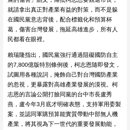
民
就請拿出真正對產業有益的對策，而不是躲
調
國
在國民黨意志背後，配合標籤化和預算杯
會
葛，傷害台灣發展，拖延高雄進步，所有人
焦
點
民都看在眼裡。
賴瑞隆指出，國民黨強行通過阻礙國防自主
觀
的7,800億版特別條例後，柯志恩隨即發文，
點
試圖用各種說詞，掩飾自己對台灣國防產業
兩
的忽視，更暴露對高雄產業發展的漠視。柯
岸/
國
志恩的言論公開打臉同黨的台中市長盧秀
際
燕，盧今年3月底才明確表態，支持軍用委製
社
會/
案，並認同軍購預算能實質帶動中部無人機
地
產業，將其視為下一世代的重要發展動能，
方