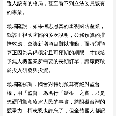
選人該有的格局，甚至看不到立法委員該有
的專業。
娛
樂
賴瑞隆說，如果柯志恩真的重視國防產業，
娛
就該正視國防部的多次說明，公務預算的排
樂
星
擠效應，會讓新增項目難以推動，而特別預
聞
算正因為具備穩定且可預期的期限，才能給
流
予無人機產業所需要的長期訂單，讓廠商敢
行/
時
於投入研發與投資。
尚
追
賴瑞隆強調，國會對特別預算有絕對監督
星
權，用「監督」為名行「斷根」之實，只是
想硬凹黨意凌駕人民的事實，將阻礙台灣的
生
競爭力，柯志恩也許忘了，但全體國人都記
活