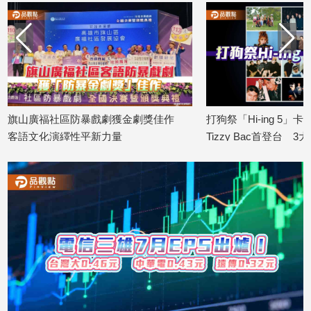
子/
感
情
藝
術
／
文
旗山廣福社區防暴戲劇獲金劇獎佳作
打狗祭「Hi-ing 5
創
／
客語文化演繹性平新力量
Tizzy Bac首登台 
電
2026/08/10
慶
影
2026/08/10
推
薦
科
技/
遊
戲
運
動