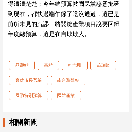
得清清楚楚；今年總預算被國民黨惡意拖延
建
到現在，都快過端午節了還沒通過，這已是
築/
室
前所未見的荒謬，將關鍵產業項目說要回歸
內
設
年度總預算，這是在自欺欺人。
計
旅
遊/
美
品觀點
高雄
柯志恩
賴瑞隆
食
星
高雄市長選舉
南台灣觀點
座/
命
理
國防特別預算
國防產業
消
費
健
相關新聞
康/
親