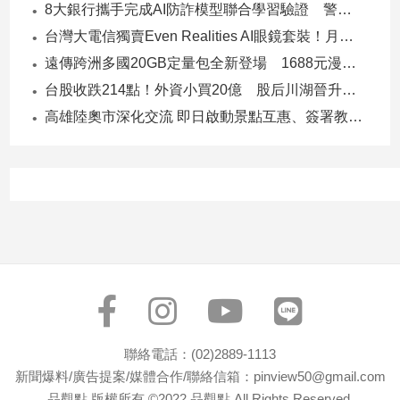
8大銀行攜手完成AI防詐模型聯合學習驗證 警示帳戶準確度提升2倍
台灣大電信獨賣Even Realities AI眼鏡套裝！月付1399元 專案價3990
遠傳跨洲多國20GB定量包全新登場 1688元漫遊逾百國家！
台股收跌214點！外資小買20億 股后川湖晉升萬金股
高雄陸奧市深化交流 即日啟動景點互惠、簽署教育合作MOU
聯絡電話：(02)2889-1113
新聞爆料/廣告提案/媒體合作/聯絡信箱：pinview50@gmail.com
品觀點 版權所有 ©2022 品觀點 All Rights Reserved.