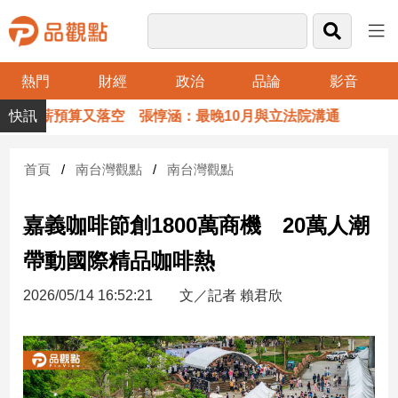
熱門
財經
政治
品論
影音
品
薪預算又落空 張惇涵：最晚10月與立法院溝通
觀
點
財
首頁
南台灣觀點
南台灣觀點
經
嘉義咖啡節創1800萬商機 20萬人潮
台
灣
帶動國際精品咖啡熱
財
經
2026/05/14 16:52:21
文／記者 賴君欣
新
聞
產
經/
股