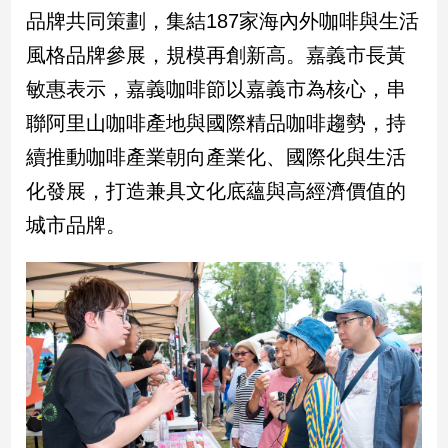
民
品牌共同策劃，集結187家海內外咖啡與生活
調
風格品牌參展，規模再創新高。嘉義市長黃
國
會
敏惠表示，嘉義咖啡節以嘉義市為核心，串
焦
聯阿里山咖啡產地與國際精品咖啡趨勢，持
點
續推動咖啡產業朝向產業化、國際化與生活
化發展，打造兼具文化底蘊與高經濟價值的
觀
城市品牌。
點
兩
岸/
國
際
社
會/
地
方