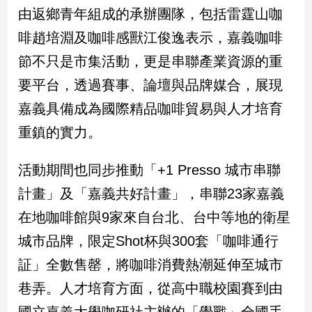
由返鄉青年組成的承辦團隊，包括雷霆山咖
子/
感
啡趙培淵及咖啡感獸江俊逸表示，嘉義咖啡
情
節不只是市集活動，更是串聯產業資源的重
藝
術
要平台，透過賽事、論壇與品牌媒合，展現
／
嘉義具備成為國際精品咖啡貿易與人才培育
文
創
重鎮的實力。
／
電
影
活動期間也同步推動「+1 Presso 城市串聯
推
計畫」及「嘉義共好計畫」，串聯23家嘉義
薦
在地咖啡館與9家來自台北、台中等地的衛星
科
技/
城市品牌，限定Shot杯與300套「咖啡通行
遊
戲
証」全數售罄，將咖啡消費熱潮延伸至城市
運
巷弄。人才培育方面，從高中職校園賽到由
動
國立嘉義大學咖研社主辦的「覺戰」全國手