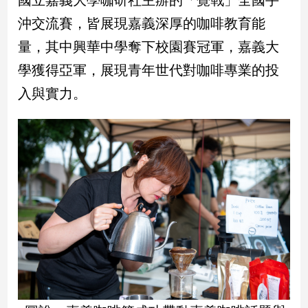
寵
物
沖交流賽，皆展現嘉義深厚的咖啡教育能
Pet
量，其中興華中學奪下校園賽冠軍，嘉義大
學獲得亞軍，展現青年世代對咖啡專業的投
影
入與實力。
音
專
區
合
作
媒
體
投
稿