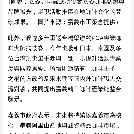
↑圖說：嘉義咖啡節成功帶動嘉義咖啡話題與
專
品牌曝光，展現活動推廣在地咖啡文化的豐
區
【我
碩成果。（圖片來源：嘉義市工策會提供）
的
觀
此外，睽違多年重返台灣舉辦的PCA專業咖
點】
啡大師競技賽，今年也吸引日本、泰國及多
位台灣頂尖選手參與，進一步提升活動專業
度與國際層級。論壇則邀請有「咖啡王子」
之稱的方政倫及宋東弼等國內外咖啡職人交
流對談，共同提出嘉義精品咖啡產業鏈整合
願景。
嘉義市政府表示，未來將持續以嘉義市為核
心，串聯阿里山產地與國際精品咖啡市場，