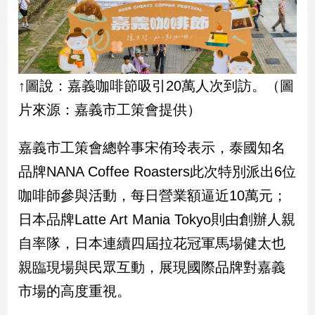
建
築/
室
內
設
↑圖說：嘉義咖啡節吸引20萬人次到訪。（圖
計
片來源：嘉義市工策會提供）
旅
遊/
美
嘉義市工策會總幹事宋侑玲表示，泰國知名
食
品牌NANA Coffee Roasters此次特別派出6位
星
咖啡師參與活動，每日營業額逼近10萬元；
座/
命
日本品牌Latte Art Mania Tokyo則由創辦人親
理
自率隊，日本連續四屆拉花冠軍馬場健太也
消
費
親臨現場與民眾互動，展現國際品牌對嘉義
健
市場的高度重視。
康/
親