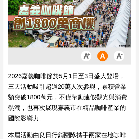
市
房
地
產
品
觀
點
政
2026嘉義咖啡節於5月1日至3日盛大登場，
治
三天活動吸引超過20萬人次參與，累積營業
政
額突破1800萬元，不僅帶動連假觀光與消費
治
熱潮，也再次展現嘉義市在精品咖啡產業的
焦
點
國際影響力。
品
觀
本屆活動由良日行銷團隊攜手兩家在地咖啡
點