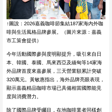
新
冠
病
毒
↑圖說：2026嘉義咖啡節集結187家海內外咖
專
區
啡與生活風格品牌參展。（圖片來源：嘉義
市工策會提供）
南
今年活動國際參與度明顯提升，吸引來自日
台
灣
本、韓國、泰國、馬來西亞及緬甸等14家海
觀
外品牌首度來嘉參展，三天營業額累計突破
點
320萬元。黃敏惠指出，海外品牌亮眼表現，
南
顯示嘉義精品咖啡市場已具備相當國際能見
台
灣
度與消費潛力。
觀
點
除了國際品牌受矚目，在地咖啡業者同樣創