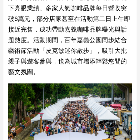
下亮眼業績。多家人氣咖啡品牌每日營收突
娛
破6萬元，部分店家甚至在活動第二日上午即
樂
接近完售，成功帶動嘉義咖啡品牌曝光與話
娛
題熱度。活動期間，百年嘉義公園同步結合
樂
藝術節活動「皮克敏迷你散步」，吸引大批
星
聞
親子與遊客參與，也為城市增添輕鬆悠閒的
流
藝文氛圍。
行/
時
尚
追
星
生
活