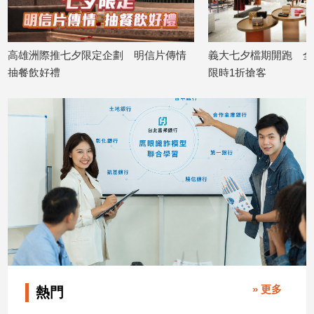
高雄洲際推七夕限定企劃 明信片傳情
義大七夕檔期開跑 全
抽餐飲好禮
限時1折搶客
2026/08/06
2026/08/06
» 更多
熱門