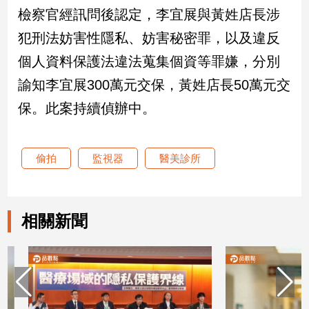
檢察官經訊問後認定，李宜展與黃姓店長涉
娛
犯刑法妨害性隱私、妨害秘密罪，以及違反
樂
個人資料保護法違法蒐集個資等罪嫌，分別
諭知李宜展300萬元交保，黃姓店長50萬元交
娛
樂
保。此案持續偵辦中。
星
聞
流
偷拍
監視器
醫美診所
行/
時
尚
追
相關新聞
星
生
活