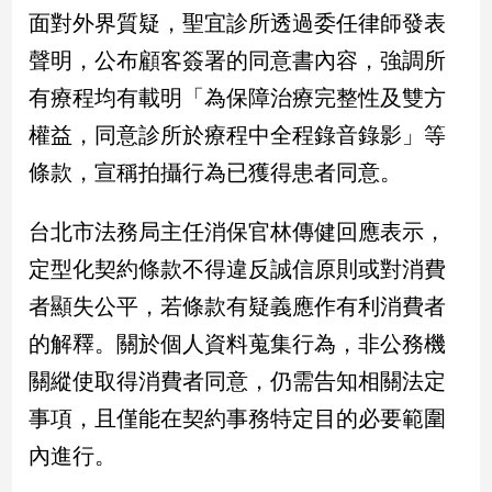
新
面對外界質疑，聖宜診所透過委任律師發表
冠
聲明，公布顧客簽署的同意書內容，強調所
病
毒
有療程均有載明「為保障治療完整性及雙方
專
區
權益，同意診所於療程中全程錄音錄影」等
條款，宣稱拍攝行為已獲得患者同意。
南
台北市法務局主任消保官林傳健回應表示，
台
定型化契約條款不得違反誠信原則或對消費
灣
觀
者顯失公平，若條款有疑義應作有利消費者
點
的解釋。關於個人資料蒐集行為，非公務機
南
關縱使取得消費者同意，仍需告知相關法定
台
事項，且僅能在契約事務特定目的必要範圍
灣
觀
內進行。
點