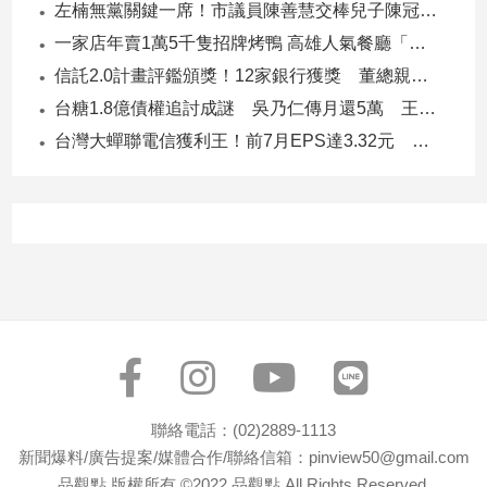
左楠無黨關鍵一席！市議員陳善慧交棒兒子陳冠宇 一人參選 兩代服務
子/
感
一家店年賣1萬5千隻招牌烤鴨 高雄人氣餐廳「鴨點棧」展新店
情
信託2.0計畫評鑑頒獎！12家銀行獲獎 董總親臨領獎
藝
台糖1.8億債權追討成謎 吳乃仁傳月還5萬 王鴻薇轟：要還到379歲
術
台灣大蟬聯電信獲利王！前7月EPS達3.32元 中華電3.11、遠傳2.46元
／
文
創
／
電
影
推
薦
科
技/
遊
戲
聯絡電話：(02)2889-1113
運
新聞爆料/廣告提案/媒體合作/聯絡信箱：pinview50@gmail.com
動
品觀點 版權所有 ©2022 品觀點 All Rights Reserved.