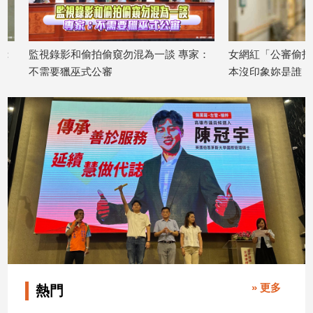
建
築/
室
監視錄影和偷拍偷窺勿混為一談 專家：
女網紅「公審偷拍」！
內
不需要獵巫式公審
本沒印象妳是誰
設
2026/07/30
2026/07/28
計
旅
遊/
美
食
星
座/
命
理
消
費
健
» 更多
熱門
康/
親