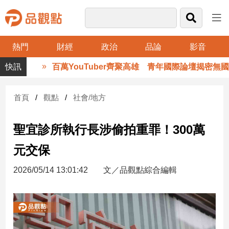
熱門
財經
政治
品論
影音
品
百萬YouTuber齊聚高雄 青年國際論壇揭密無國界
觀
點
財
首頁
觀點
社會/地方
經
聖宜診所執行長涉偷拍重罪！300萬
台
灣
元交保
財
經
2026/05/14 13:01:42
文／品觀點綜合編輯
新
聞
產
經/
股