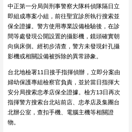
民
中正第一分局與刑事警察大隊科偵隊隔日立
調
即組成專案小組，前往聖宜診所執行搜索並
國
會
保全證據。警方使用專業設備檢驗後，在診
焦
間等處發現公開設置的攝影機，鏡頭確實朝
點
向病床側。經初步清查，警方未發現針孔攝
影機或相關設備被拆除的異常跡象。
觀
點
台北地檢署11日接手指揮偵辦，立即分案由
兩
婦幼保護專組檢察官負責，並於當日指揮大
岸/
安分局搜索忠孝店保全證據。檢方13日再次
國
際
指揮警方搜索台北站前店、忠孝店及集團台
社
北辦公室，查扣手機、電腦主機等相關證
會/
地
物。
方