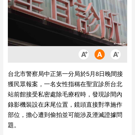
市
房
地
產
品
觀
點
政
台北市警察局中正第一分局於5月8日晚間接
治
獲民眾報案，一名女性指稱在聖宜診所台北
政
站前館接受私密處除毛療程時，發現診間內
治
錄影機裝設在床尾位置，鏡頭直接對準施作
焦
點
部位，擔心遭到偷拍並可能涉及湮滅證據問
品
題。
觀
點