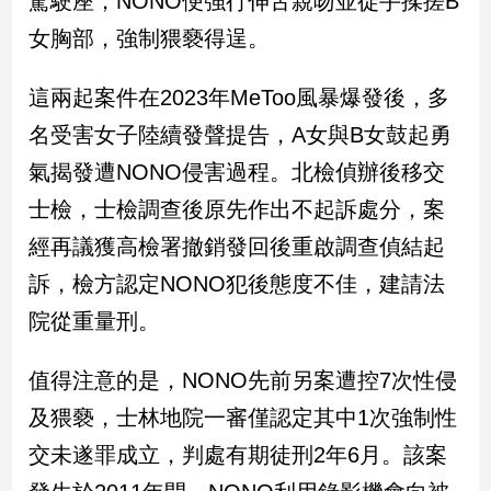
駕駛座，NONO便強行伸舌親吻並徒手揉搓B
新
女胸部，強制猥褻得逞。
冠
病
毒
這兩起案件在2023年MeToo風暴爆發後，多
專
區
名受害女子陸續發聲提告，A女與B女鼓起勇
氣揭發遭NONO侵害過程。北檢偵辦後移交
士檢，士檢調查後原先作出不起訴處分，案
南
台
經再議獲高檢署撤銷發回後重啟調查偵結起
灣
訴，檢方認定NONO犯後態度不佳，建請法
觀
院從重量刑。
點
南
值得注意的是，NONO先前另案遭控7次性侵
台
及猥褻，士林地院一審僅認定其中1次強制性
灣
觀
交未遂罪成立，判處有期徒刑2年6月。該案
點