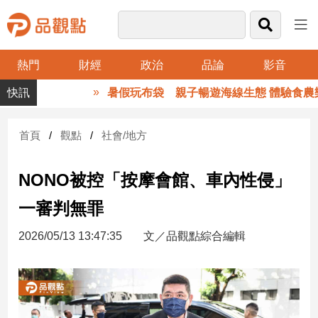
熱門
財經
政治
品論
影音
品
暑假玩布袋 親子暢遊海線生態 體驗食農樂
觀
點
財
首頁
觀點
社會/地方
經
NONO被控「按摩會館、車內性侵」
台
灣
一審判無罪
財
經
2026/05/13 13:47:35
文／品觀點綜合編輯
新
聞
產
經/
股