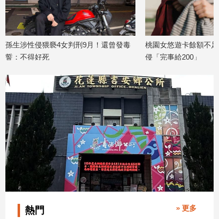
建
築/
室
內
孫生涉性侵猥褻4女判刑9月！還曾發毒
桃園女悠遊卡餘額不足
設
誓：不得好死
侵「完事給200」
計
2026/06/30
2026/06/11
旅
遊/
美
食
星
座/
命
理
消
費
健
康/
» 更多
熱門
親