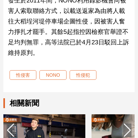
發生於2011年間，NONO利用錄影機會向被
害人索取聯絡方式，以載送返家為由將人載
娛
往大稻埕河堤停車場企圖性侵，因被害人奮
樂
力掙扎才罷手。其餘5起指控因檢察官舉證不
娛
足均判無罪，高等法院已於4月23日駁回上訴
樂
星
維持原判。
聞
流
行/
性侵害
NONO
性侵犯
時
尚
追
相關新聞
星
生
活