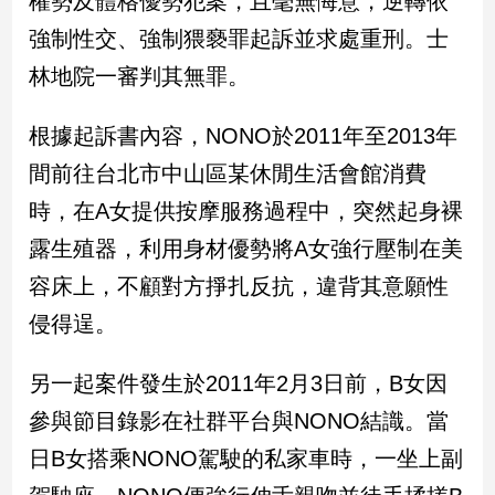
權勢及體格優勢犯案，且毫無悔意，逆轉依
民
強制性交、強制猥褻罪起訴並求處重刑。士
調
國
林地院一審判其無罪。
會
焦
根據起訴書內容，NONO於2011年至2013年
點
間前往台北市中山區某休閒生活會館消費
時，在A女提供按摩服務過程中，突然起身裸
觀
露生殖器，利用身材優勢將A女強行壓制在美
點
容床上，不顧對方掙扎反抗，違背其意願性
兩
侵得逞。
岸/
國
際
另一起案件發生於2011年2月3日前，B女因
社
參與節目錄影在社群平台與NONO結識。當
會/
地
日B女搭乘NONO駕駛的私家車時，一坐上副
方