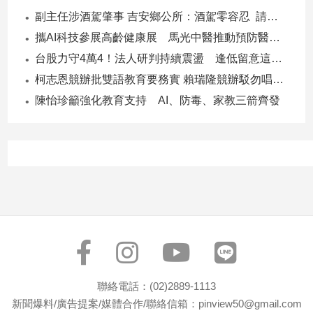
子/
副主任涉酒駕肇事 吉安鄉公所：酒駕零容忍 請辭獲准
感
攜AI科技參展高齡健康展 馬光中醫推動預防醫學迎接長壽新經濟
情
台股力守4萬4！法人研判持續震盪 逢低留意這些族群
藝
術
柯志恩競辦批雙語教育要務實 賴瑞隆競辦駁勿唱衰高雄
／
陳怡珍籲強化教育支持 AI、防毒、家教三箭齊發
文
創
／
電
影
推
薦
科
技/
遊
戲
運
聯絡電話：(02)2889-1113
動
新聞爆料/廣告提案/媒體合作/聯絡信箱：pinview50@gmail.com