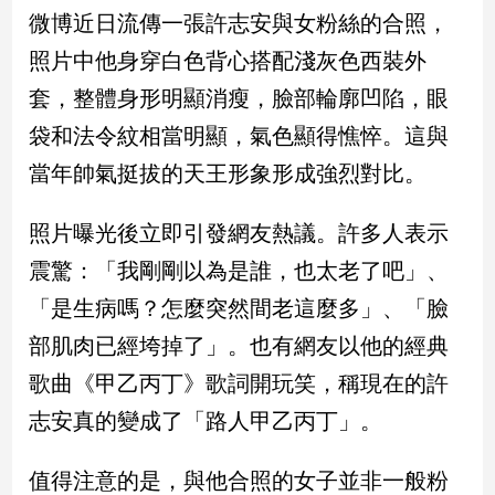
民
微博近日流傳一張許志安與女粉絲的合照，
調
照片中他身穿白色背心搭配淺灰色西裝外
國
會
套，整體身形明顯消瘦，臉部輪廓凹陷，眼
焦
袋和法令紋相當明顯，氣色顯得憔悴。這與
點
當年帥氣挺拔的天王形象形成強烈對比。
觀
照片曝光後立即引發網友熱議。許多人表示
點
震驚：「我剛剛以為是誰，也太老了吧」、
兩
「是生病嗎？怎麼突然間老這麼多」、「臉
岸/
部肌肉已經垮掉了」。也有網友以他的經典
國
際
歌曲《甲乙丙丁》歌詞開玩笑，稱現在的許
社
志安真的變成了「路人甲乙丙丁」。
會/
地
方
值得注意的是，與他合照的女子並非一般粉