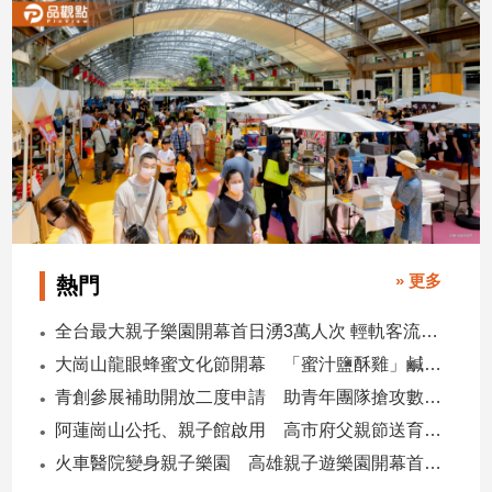
建
築/
室
內
設
計
旅
遊/
美
食
» 更多
星
熱門
座/
命
全台最大親子樂園開幕首日湧3萬人次 輕軌客流增20倍
理
大崗山龍眼蜂蜜文化節開幕 「蜜汁鹽酥雞」鹹甜跨界搶話題
消
青創參展補助開放二度申請 助青年團隊搶攻數位轉型商機
費
阿蓮崗山公托、親子館啟用 高市府父親節送育兒暖禮
健
火車醫院變身親子樂園 高雄親子遊樂園開幕首日爆棚
康/
親