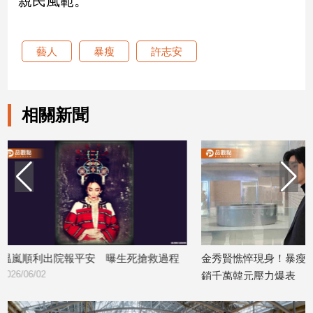
親民風範。
娛
藝人
暴瘦
許志安
樂
娛
樂
相關新聞
星
聞
流
行/
時
尚
追
星
死搶救過程
金秀賢憔悴現身！暴瘦身影曝光 每月開
KID暴
銷千萬韓元壓力爆表
真相
生
2026/05/04
2026/05/0
活