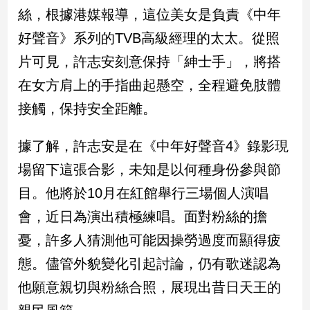
新
絲，根據港媒報導，這位美女是負責《中年
冠
好聲音》系列的TVB高級經理的太太。從照
病
毒
片可見，許志安刻意保持「紳士手」，將搭
專
區
在女方肩上的手指曲起懸空，全程避免肢體
接觸，保持安全距離。
南
據了解，許志安是在《中年好聲音4》錄影現
台
場留下這張合影，未知是以何種身份參與節
灣
觀
目。他將於10月在紅館舉行三場個人演唱
點
會，近日為演出積極練唱。面對粉絲的擔
南
憂，許多人猜測他可能因操勞過度而顯得疲
台
態。儘管外貌變化引起討論，仍有歌迷認為
灣
觀
他願意親切與粉絲合照，展現出昔日天王的
點