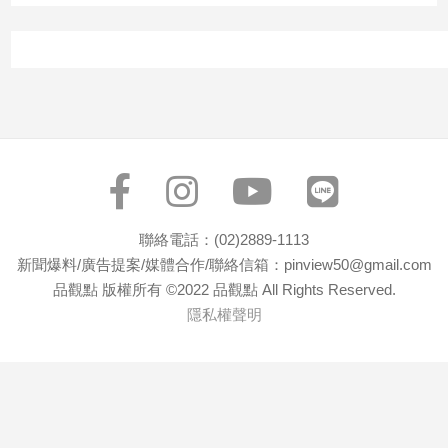
子/
感
情
藝
術
／
文
創
／
電
影
聯絡電話：(02)2889-1113
推
新聞爆料/廣告提案/媒體合作/聯絡信箱：pinview50@gmail.com
薦
品觀點 版權所有 ©2022 品觀點 All Rights Reserved.
科
隱私權聲明
技/
遊
戲
運
動