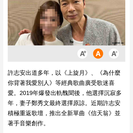
市
房
地
產
品
觀
點
政
許志安出道多年，以《上旋月》、《為什麼
治
你背著我愛別人》等經典歌曲廣受歌迷喜
政
愛。2019年爆發出軌醜聞後，他選擇沉寂多
治
年，妻子鄭秀文最終選擇原諒。近期許志安
焦
點
積極重返歌壇，推出全新單曲《信天翁》並
品
著手音樂創作。
觀
點