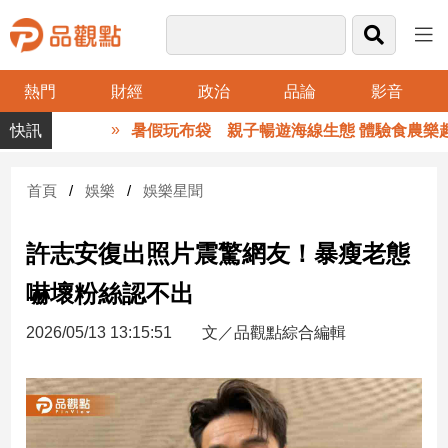
熱門
財經
政治
品論
影音
品
暑假玩布袋 親子暢遊海線生態 體驗食農樂趣
觀
點
財
首頁
娛樂
娛樂星聞
經
許志安復出照片震驚網友！暴瘦老態
台
灣
嚇壞粉絲認不出
財
經
2026/05/13 13:15:51
文／品觀點綜合編輯
新
聞
產
經/
股