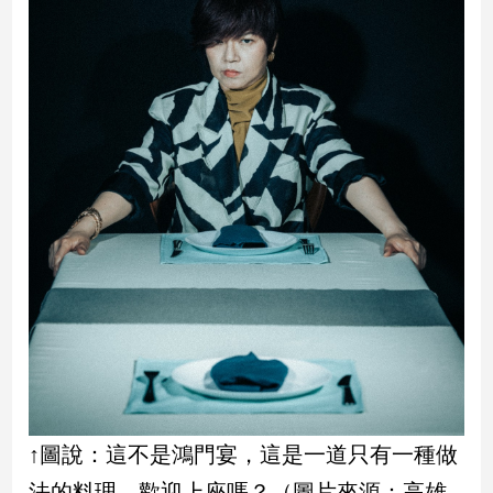
子/
感
情
藝
術
／
文
創
／
電
影
推
薦
科
技/
遊
戲
運
↑圖說：這不是鴻門宴，這是一道只有一種做
動
法的料理，歡迎上座嗎？（圖片來源：高雄