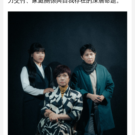
力交付、家庭關係與自我存在的深層命題。
民
調
國
會
焦
點
觀
點
兩
岸/
國
際
社
會/
地
方