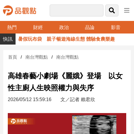
熱門
財經
政治
品論
影音
品
暑假玩布袋 親子暢遊海線生態 體驗食農樂趣
觀
點
財
首頁
南台灣觀點
南台灣觀點
經
高雄春藝小劇場《麗娥》登場 以女
台
灣
性主廚人生映照權力與失序
財
經
2026/05/12 15:59:16
文／記者 賴君欣
新
聞
產
經/
股