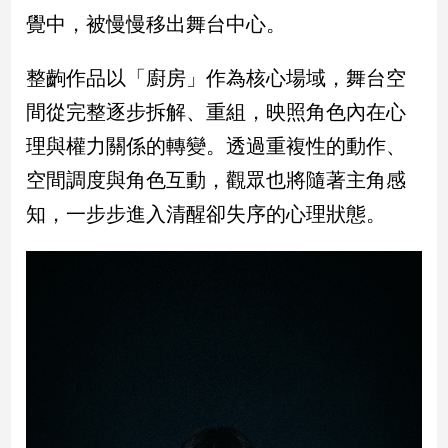
覺中，被慢慢移出舞台中心。
建
築/
室
整齣作品以「廚房」作為核心場域，舞台空
內
間從完整逐步拆解、重組，映照角色內在心
設
計
理與權力關係的轉變。透過重複性的動作、
旅
空間調度與角色互動，觀眾也將隨著主角感
遊/
美
知，一步步進入清醒卻失序的心理狀態。
食
星
座/
命
理
消
費
健
康/
親