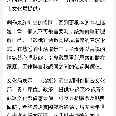
寵
物
市文化局提供）
Pet
劇作最終拋出的提問，回到更根本的存在議
題：當一個人不再被需要時，該如何重新理
影
音
解自己。《麗娥》透過高度現場感的表演形
專
式，在熟悉的生活場景中，呈現難以言說的
區
情緒與心理狀態，引導觀眾重新思索個體在
家庭、工作與自我認同之間的位置與價值。
合
作
文化局表示，《麗娥》演出期間也配合文化
媒
部「青年席位」政策，提供13歲至22歲青年
體
觀眾文化幣優惠票價，可享五折購票及點數
回饋，希望透過實際觀演經驗，培養青年世
投
稿
代走進劇場的習慣，深化與表演藝術的連