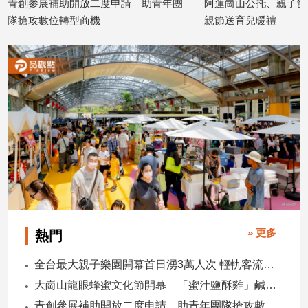
青創參展補助開放二度申請 助青年團
阿蓮崗山公托、親子館
隊搶攻數位轉型商機
親節送育兒暖禮
2026/08/08
2026/08/08
» 更多
熱門
全台最大親子樂園開幕首日湧3萬人次 輕軌客流增20倍
大崗山龍眼蜂蜜文化節開幕 「蜜汁鹽酥雞」鹹甜跨界搶話題
青創參展補助開放二度申請 助青年團隊搶攻數位轉型商機