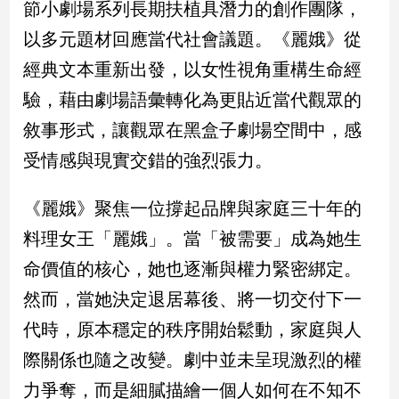
節小劇場系列長期扶植具潛力的創作團隊，
以多元題材回應當代社會議題。《麗娥》從
娛
經典文本重新出發，以女性視角重構生命經
樂
驗，藉由劇場語彙轉化為更貼近當代觀眾的
娛
樂
敘事形式，讓觀眾在黑盒子劇場空間中，感
星
受情感與現實交錯的強烈張力。
聞
流
《麗娥》聚焦一位撐起品牌與家庭三十年的
行/
時
料理女王「麗娥」。當「被需要」成為她生
尚
命價值的核心，她也逐漸與權力緊密綁定。
追
星
然而，當她決定退居幕後、將一切交付下一
代時，原本穩定的秩序開始鬆動，家庭與人
際關係也隨之改變。劇中並未呈現激烈的權
生
活
力爭奪，而是細膩描繪一個人如何在不知不