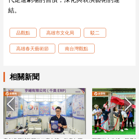
專
結。
區
【我
的
品觀點
高雄市文化局
駁二
觀
點】
高雄春天藝術節
南台灣觀點
相關新聞