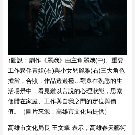
新
冠
病
毒
專
區
南
↑圖說：劇作《麗娥》由主角麗娥(中)、重要
台
工作夥伴青姐(右)與小女兒麗雅(右)三大角色
灣
擔當，合照，作品透過極…觀眾在熟悉的生
觀
點
活場景中，看見難以言說的心理狀態，思索
個體在家庭、工作與自我之間的定位與價
南
台
值。（圖片來源：高雄市文化局提供）
灣
觀
高雄市文化局長 王文翠 表示，高雄春天藝術
點