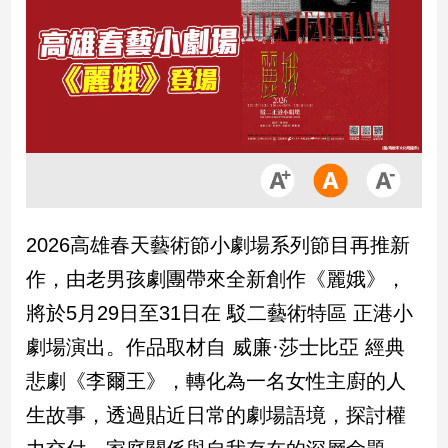
市
房
地
產
品
觀
點
政
2026高雄春天藝術節小劇場系列節目再推新
治
作，由老男孩劇團帶來全新創作《麗娥》，
政
將於5月29日至31日在 駁二藝術特區 正港小
治
劇場演出。作品取材自 威廉·莎士比亞 經典
焦
點
悲劇《李爾王》，轉化為一名女性主廚的人
品
生故事，透過貼近日常的劇場語境，探討權
觀
點