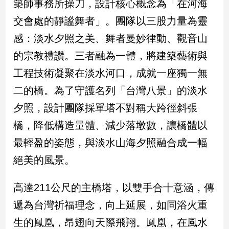
築師事務所操刀，設計核心概念為「在河海
子/
交會處的靜謐舞者」。團隊以三股力量為靈
感
情
感：淡水夕照之美、舞者曼妙律動、觀音山
藝
的宗教禮讚。三者融為一體，將建築藝術與
術
／
工程技術凝聚在淡水河口，成就一座獨一無
文
二的橋。為了守護名列「台灣八景」的淡水
創
／
夕照，設計團隊採單塔不對稱大跨徑斜張
電
影
橋，降低構造量體、減少落墩數，讓橋體以
推
最輕盈的姿態，與淡水山海夕照融合成一幅
薦
絕美的風景。
科
技/
遊
高達211公尺的主橋塔，以雙手合十意涵，傳
戲
遞為台灣祈福理念，向上延展，如同浴火重
運
動
生的鳳凰，昂翅向天際飛翔。鳳凰，在風水