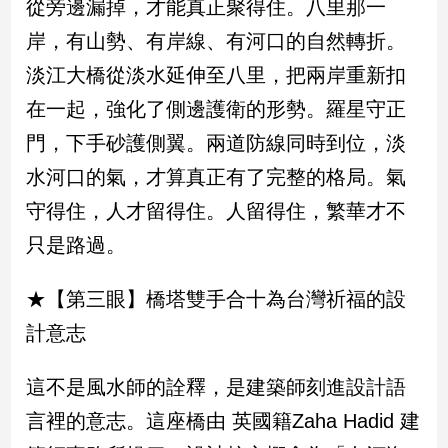
從旁邊漏掉，才能真正聚得住。八里那一
建
岸，有山勢、有岸線、有河口的自然轉折。
築/
室
淡江大橋從淡水延伸至八里，把兩岸重新扣
內
在一起，強化了側邊護衛的形勢。羅星守正
設
計
門，下手砂護側翼。兩道防線同時到位，淡
旅
水河口的氣，才算真正有了完整的格局。氣
遊/
美
守得住，人才留得住。人留得住，繁華才不
食
只是路過。
星
座/
★【第三眼】橋塔雙手合十為台灣祈福的設
命
理
計意志
消
費
這不是風水師的詮釋，是建築師刻進設計語
健
言裡的意志。這座橋由 英國籍Zaha Hadid 建
康/
親