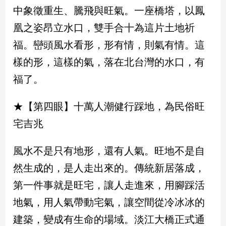
寵
中象徵重生、騰飛與旺氣。一座橋塔，以鳳
物
Pet
凰之姿昂立水口，雙手合十為這片土地祈
福。巒頭風水看形，形有情，則氣有情。這
樣的形，這樣的氣，落在北台灣的水口，有
影
音
福了。
專
區
★【第四眼】十萬人潮健行踩地，為民俗旺
宅吉兆
合
作
風水不是只有地形，還有人氣。旺地不是自
媒
然生成的，是人走出來的。傳統新居落成，
體
第一件事就是旺宅，讓人走進來，用腳踩活
地氣，用人氣帶動宅氣，讓空間從冷冰冰的
投
建築，變成有生命的場域。淡江大橋正式通
稿