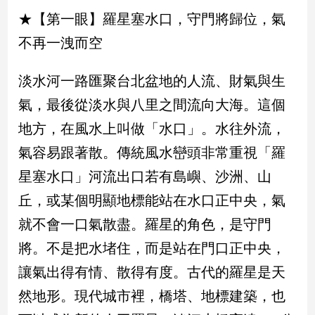
新
★【第一眼】羅星塞水口，守門將歸位，氣
冠
病
不再一洩而空
毒
專
淡水河一路匯聚台北盆地的人流、財氣與生
區
氣，最後從淡水與八里之間流向大海。這個
地方，在風水上叫做「水口」。水往外流，
南
氣容易跟著散。傳統風水巒頭非常重視「羅
台
灣
星塞水口」河流出口若有島嶼、沙洲、山
觀
丘，或某個明顯地標能站在水口正中央，氣
點
就不會一口氣散盡。羅星的角色，是守門
南
將。不是把水堵住，而是站在門口正中央，
台
灣
讓氣出得有情、散得有度。古代的羅星是天
觀
然地形。現代城市裡，橋塔、地標建築，也
點