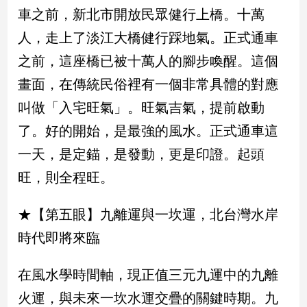
專
車之前，新北市開放民眾健行上橋。十萬
區
人，走上了淡江大橋健行踩地氣。正式通車
【我
之前，這座橋已被十萬人的腳步喚醒。這個
的
畫面，在傳統民俗裡有一個非常具體的對應
觀
點】
叫做「入宅旺氣」。旺氣吉氣，提前啟動
了。好的開始，是最強的風水。正式通車這
一天，是定錨，是發動，更是印證。起頭
旺，則全程旺。
★【第五眼】九離運與一坎運，北台灣水岸
時代即將來臨
在風水學時間軸，現正值三元九運中的九離
火運，與未來一坎水運交疊的關鍵時期。九