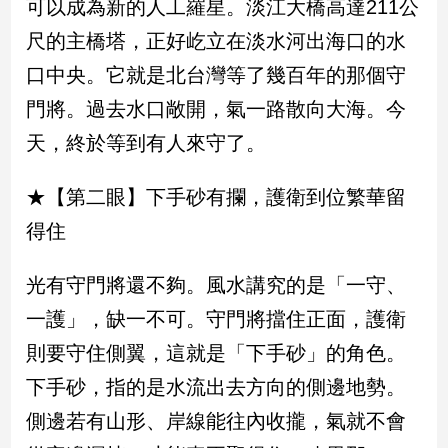
可以成為新的人工羅星。淡江大橋高達211公
尺的主橋塔，正好屹立在淡水河出海口的水
娛
口中央。它就是北台灣等了幾百年的那個守
樂
門將。過去水口敞開，氣一路散向大海。今
娛
天，終於等到有人來守了。
樂
星
聞
★【第二眼】下手砂有攔，護衛到位繁華留
流
得住
行/
時
尚
光有守門將還不夠。風水講究的是「一守、
追
一護」，缺一不可。守門將擋住正面，護衛
星
則要守住側翼，這就是「下手砂」的角色。
下手砂，指的是水流出去方向的側邊地勢。
生
側邊若有山形、岸線能往內收攏，氣就不會
活