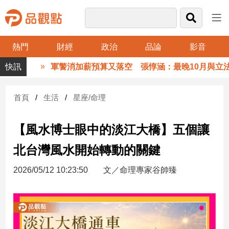
熱門
財經
政治
品論
影音
品
軍警消加薪預算又落空 張惇涵：最晚10月與立法院溝
觀
點
財
首頁
生活
星座/命理
經
【風水博士眼中的淡江大橋】五個讓
台
灣
北台灣風水開始轉動的關鍵
財
經
2026/05/12 10:23:50
文／命理專家谷帥臻
新
聞
產
經/
股