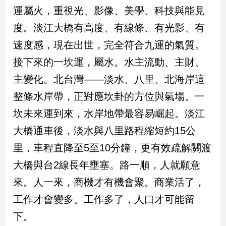
運屬火，重視光、影像、美學、科技與能見
度。淡江大橋有高度、有線條、有光影、有
速度感，現在出世，完全符合九運的氣質。
接下來的一坎運，屬水。水主流動、主財、
主變化。北台灣——淡水、八里、北海岸這
整條水岸帶，正對應坎卦的方位與氣場。一
坎未來運到來，水岸地帶最容易崛起。淡江
大橋通車後，淡水與八里路程縮短約15公
里，車程直降至5至10分鐘，更有效疏解關渡
大橋與台2線長年壅塞。路一順，人就願意
來。人一來，商機才有機會聚。商業活了，
工作才會變多。工作多了，人口才可能留
下。