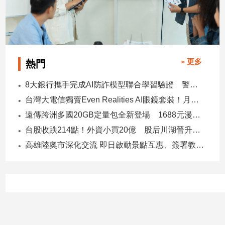
» 更多
熱門
8大銀行攜手完成AI防詐模型聯合學習驗證 警示帳戶準確度提升2倍
台灣大電信獨賣Even Realities AI眼鏡套裝！月付1399元 專案價3990
遠傳跨洲多國20GB定量包全新登場 1688元漫遊逾百國家！
台股收跌214點！外資小買20億 股后川湖晉升萬金股
高雄陸奧市深化交流 即日啟動景點互惠、簽署教育合作MOU