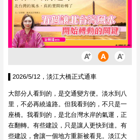
市
房
地
產
品
觀
點
政
▌2026/5/12，淡江大橋正式通車
治
大部分人看到的，是交通變方便。淡水到八
政
治
里，不必再繞遠路。但我看到的，不只是一
焦
座橋。我看到的，是北台灣水岸的氣運，正
點
品
在翻轉。有些建設，只是讓人更快到達。有
觀
些建設，會讓一個地方重新被看見。淡江大
點