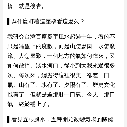
民
橋，就是後者。
調
國
▌為什麼盯著這座橋看這麼久？
會
焦
我研究台灣百座廟宇風水超過十年，看的不
點
只是羅盤上的度數，而是山怎麼圍、水怎麼
流、人怎麼聚，一個地方的氣如何進來，又
觀
點
如何散掉。淡水河口，從小到大我來過很多
次。每次來，總覺得這裡很美，卻差一口
兩
岸/
氣。山有了、水有了、夕陽有了、歷史文化
國
也有了。但就是差那麼一口氣。今天，那口
際
氣，終於補上了。
社
會/
地
▌看見五眼風水，五種開始改變氣場的關鍵
方