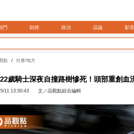
熱門
財經
政治
品論
影
觀點
社會/地方
22歲騎士深夜自撞路樹慘死！頭部重創血
5/11 13:30:43
文／品觀點綜合編輯