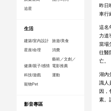
民
昨日
調
追星
車行
國
會
焦
這名
生活
點
力道
建築/室內設計
旅遊/美食
當場
觀
星座/命理
消費
往醫
點
藝術／文創／
亡。
健康/親子/感情
電影推薦
兩
岸/
湖內
科技/遊戲
運動
國
識人
際
寵物Pet
因，
社
會/
素。
地
影音專區
方