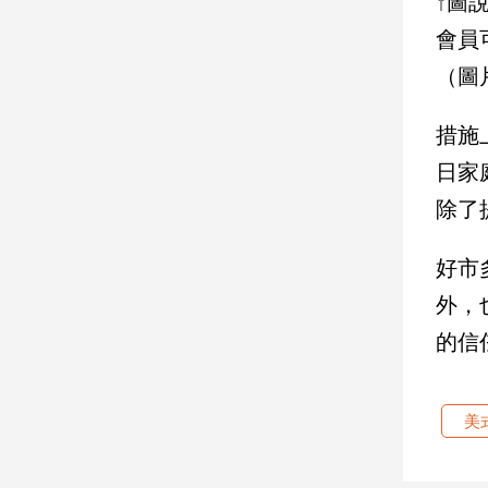
↑圖
會員
娛
（圖
樂
娛
措施
樂
日家
星
聞
除了
流
行/
好市
時
尚
外，
追
的信
星
美
生
活