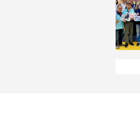
子/
感
情
藝
術
／
文
創
／
電
影
推
薦
科
技/
遊
戲
運
動