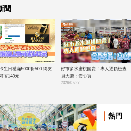
新聞
生日禮滿5000折500 網友
好市多水蜜桃開賣！專人逐顆檢查 
省140元
員大讚：安心買
2026/07/27
熱門