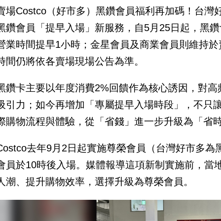
賣場Costco（好市多）黑鑽會員福利再加碼！台灣好
黑鑽會員「提早入場」新服務，自5月25日起，黑
營業時間提早1小時；金星會員及商業會員則維持於
時間仍將依各賣場現場公告為準。
黑鑽卡主要以年度消費2%回饋作為核心誘因，對高
吸引力；如今再增加「專屬提早入場時段」，不只
際購物流程與體驗，從「省錢」進一步升級為「省
Costco去年9月2日起實施尊榮會員（台灣好市多
會員於10時後入場。媒體報導這項新制實施前，當
人潮、提升購物效率，選擇升級為尊榮會員。