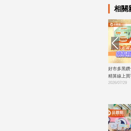
相關
建
築/
室
內
設
計
旅
遊/
美
食
到沒梗」
父親節禮物買啥？他逛好市多陷入「選
好市多黑鑽卡
星
定兩週
擇障礙」 網狂推這幾款：用過回不去！
精算線上買可
座/
2026/07/30
2026/07/29
命
理
消
費
健
康/
親