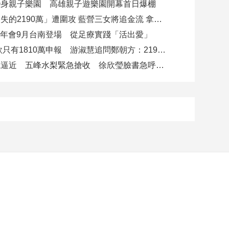
變身親子樂園 高雄親子遊樂園開幕首日爆棚
鄭朝方「消失的2190萬」遭圍攻 藍營三女將追金流 拿出還款證明
雙年會9月台南登場 從足療實踐「活出愛」
4000萬借款只有1810萬申報 游淑慧追問鄭朝方：2190萬差額去哪了
白海豚颱風逼近 五峰水梨緊急搶收 徐欣瑩臉書急呼「搶救五峰水梨」