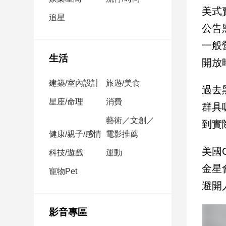
民
美式
調
追星
公告
國
會
一般
焦
生活
開放
點
建築/室內設計
旅遊/美食
過去
觀
星座/命理
消費
群具
點
藝術／文創／
到實
健康/親子/感情
電影推薦
兩
岸/
美國
科技/遊戲
運動
國
金星
際
寵物Pet
避開
社
會/
地
影音專區
方