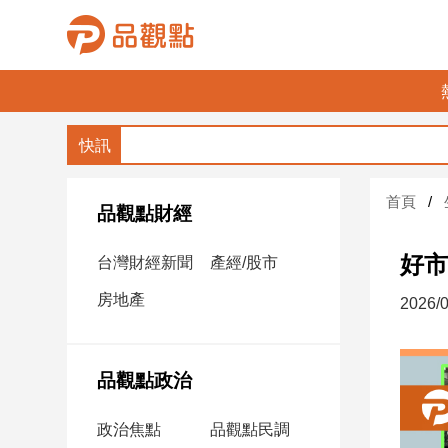
品
觀
點
財
首頁
經
品觀點財經
台
好市
台灣財經新聞
產經/股市
灣
財
房地產
2026/0
經
新
聞
品觀點政治
產
經/
政治焦點
品觀點民調
股