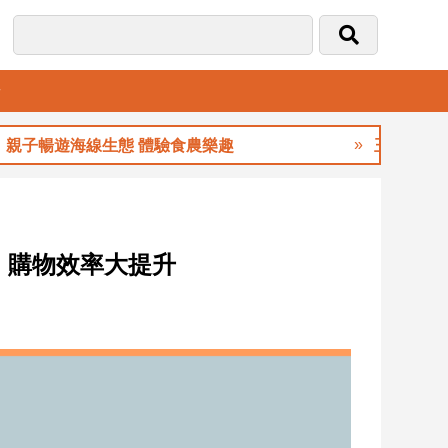
音
遊海線生態 體驗食農樂趣
玉山金前7月獲利2
 購物效率大提升