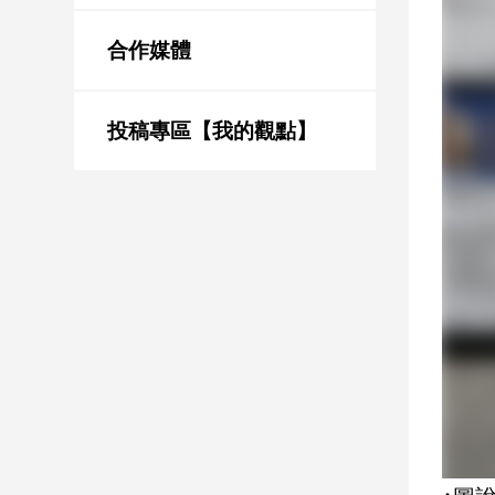
新
冠
合作媒體
病
毒
專
區
投稿專區【我的觀點】
南
台
灣
觀
點
南
台
灣
觀
點