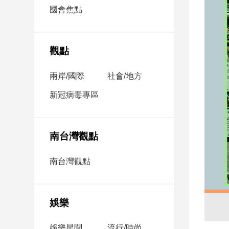
市
國會焦點
房
地
產
觀點
兩岸/國際
社會/地方
品
觀
新冠病毒專區
點
政
治
南台灣觀點
政
南台灣觀點
治
焦
點
娛樂
品
觀
點
娛樂星聞
流行/時尚