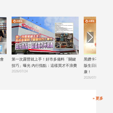
會
第一次露營就上手！好市多備料「關鍵
黑鑽卡不只賺回饋！
技巧」曝光 內行指點：這樣買才不浪費
版生日福利」 網
2026/07/24
康！
2026/07/20
» 更多