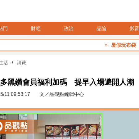
熱門
財經
政治
品論
影
暑假玩布袋 親子暢
生活
消費
多黑鑽會員福利加碼 提早入場避開人潮
5/11 09:53:17
文／品觀點編輯中心