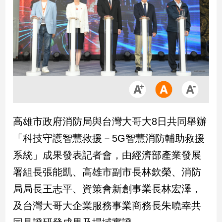
市
房
地
產
品
觀
點
政
高雄市政府消防局與台灣大哥大8日共同舉辦
治
「科技守護智慧救援－5G智慧消防輔助救援
政
系統」成果發表記者會，由經濟部產業發展
治
署組長張能凱、高雄市副市長林欽榮、消防
焦
點
局局長王志平、資策會新創事業長林宏澤，
品
及台灣大哥大企業服務事業商務長朱曉幸共
觀
點