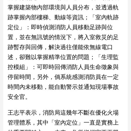
子/
掌握建築物內部環境與人員分布，並透過軌
感
跡掌握內部樓梯、動線等資訊；「室內軌跡
情
定位」：即時偵測消防人員移動足跡與位
藝
術
置，並在無訊號的情況下，將入室救災的足
／
文
跡暫存與回傳，解決過往僅能依無線電口
創
述，卻難以掌握精準位置的問題；「生理監
／
電
控模組」：可即時回傳消防人員生命徵象與
影
推
停留時間，另外，倘系統感測消防員在一定
薦
時間內未移動，能自動警示並通知現場事故
科
安全官。
技/
遊
戲
王志平表示，消防局這幾年不斷在優化火場
運
管理體系，其中「室內定位」一直是實務上
動