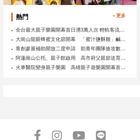
» 更多
熱門
全台最大親子樂園開幕首日湧3萬人次 輕軌客流增20倍
大崗山龍眼蜂蜜文化節開幕 「蜜汁鹽酥雞」鹹甜跨界搶話題
青創參展補助開放二度申請 助青年團隊搶攻數位轉型商機
阿蓮崗山公托、親子館啟用 高市府父親節送育兒暖禮
火車醫院變身親子樂園 高雄親子遊樂園開幕首日爆棚