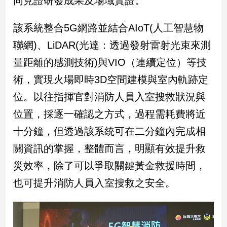
同見證研發成果及場域實證。
民
調
該系統整合5G網路並結合AIoT(人工智慧物
國
會
聯網)、LiDAR(光達：透過發射雷射光束來測
焦
量距離的感測技術)與VIO（連續定位）等技
點
術，實現火場即時3D空間建模與室內軌跡定
位。以往指揮官對消防人員入室搜救狀況與
觀
位置，採逐一確認之方式，過程需耗費將近
點
十分鐘，但透過該系統可在二分鐘內完成相
兩
關資訊的掌握，整體而言，明顯有效提升救
岸/
國
災效率，除了可以爭取關鍵黃金救援時間，
際
也可提升消防人員入室搜救之安全。
社
會/
地
方