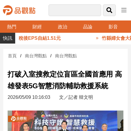
熱門
財經
政治
品論
影音
品
 稅後EPS自結1.51元
竹縣婦女會大團結
觀
點
財
首頁
南台灣觀點
南台灣觀點
經
打破入室搜救定位盲區全國首應用 高
台
灣
雄發表5G智慧消防輔助救援系統
財
經
2026/05/09 10:16:03
文／記者 韓文明
新
聞
產
經/
股