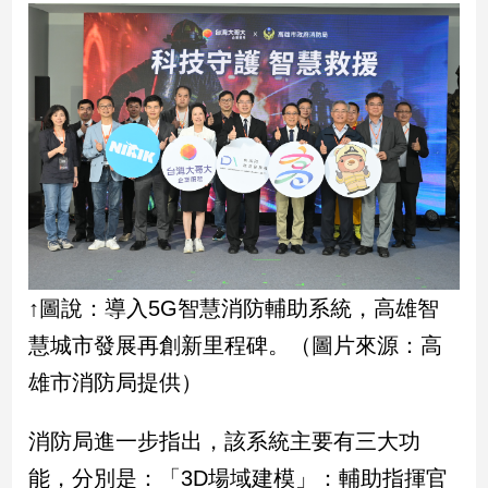
建
築/
室
內
設
計
旅
遊/
美
食
星
座/
↑圖說：導入5G智慧消防輔助系統，高雄智
命
慧城市發展再創新里程碑。（圖片來源：高
理
雄市消防局提供）
消
費
消防局進一步指出，該系統主要有三大功
健
康/
能，分別是：「3D場域建模」：輔助指揮官
親