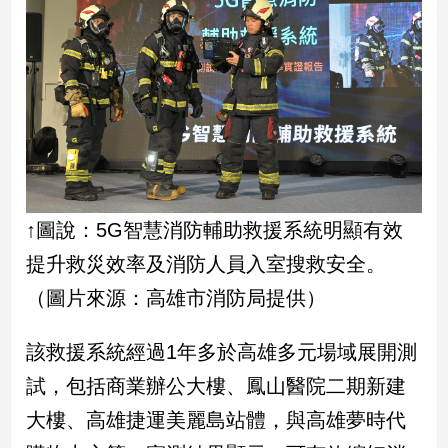
新
冠
病
毒
專
區
南
台
↑圖說：5G智慧消防輔助救援系統明顯有效
灣
提升救災效率及消防人員入室搜救安全。
觀
點
（圖片來源：高雄市消防局提供）
南
該救援系統經過1年多於高雄多元場域展開測
台
灣
試，包括商業辦公大樓、鳳山醫院二期新建
觀
大樓、高雄捷運美麗島站體，與高雄夢時代
點