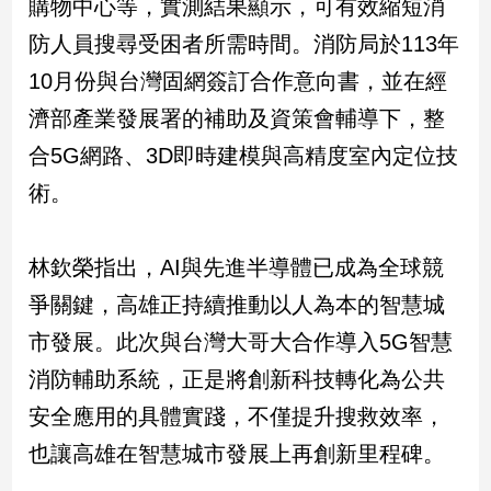
購物中心等，實測結果顯示，可有效縮短消
防人員搜尋受困者所需時間。消防局於113年
娛
10月份與台灣固網簽訂合作意向書，並在經
樂
濟部產業發展署的補助及資策會輔導下，整
娛
合5G網路、3D即時建模與高精度室內定位技
樂
星
術。
聞
流
行/
林欽榮指出，AI與先進半導體已成為全球競
時
爭關鍵，高雄正持續推動以人為本的智慧城
尚
追
市發展。此次與台灣大哥大合作導入5G智慧
星
消防輔助系統，正是將創新科技轉化為公共
安全應用的具體實踐，不僅提升搜救效率，
生
也讓高雄在智慧城市發展上再創新里程碑。
活