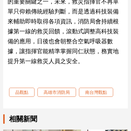
的重要關鍵之一，未來，救災指揮官不再單
寵
物
單只仰賴傳統經驗判斷，而是透過科技裝備
Pet
來輔助即時取得各項資訊，消防局會持續根
據第一線的救災回饋，滾動式調整高科技裝
影
備的應用，日後也會朝整合空氣呼吸器數
音
據，讓指揮官能精準掌握同仁狀態，務實地
專
區
提升第一線救災人員之安全。
合
作
品觀點
高雄市消防局
南台灣觀點
媒
體
相關新聞
投
稿