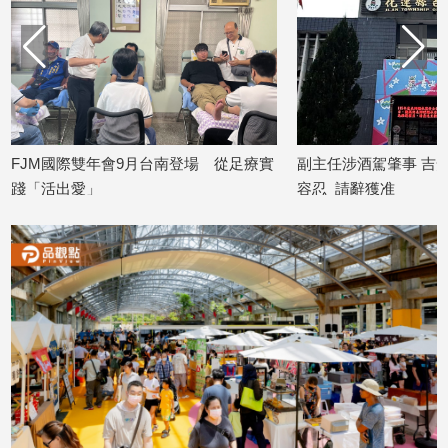
專
區
【我
的
觀
點】
登場 從足療實
副主任涉酒駕肇事 吉安鄉公所：酒駕零
攜AI
容忍 請辭獲准
動預防
2026/08/07
2026/08/