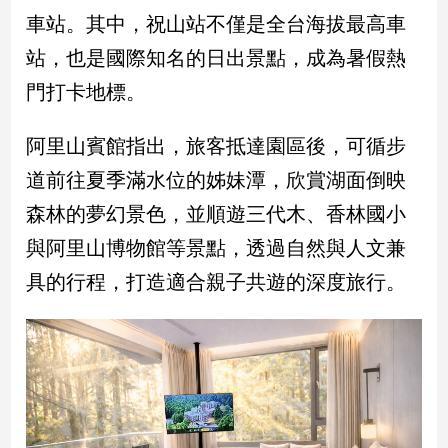
車站。其中，祝山站不僅是全台海拔最高車
建
築/
站，也是國際知名的日出景點，成為暑假熱
室
門打卡地標。
內
設
計
阿里山賓館指出，旅客抵達園區後，可循步
旅
道前往夏季滿水位的姊妹潭，欣賞湖面倒映
遊/
美
森林的夢幻景色，並順遊三代木、香林國小
食
與阿里山博物館等景點，透過自然與人文兼
星
座/
具的行程，打造適合親子共遊的深度旅行。
命
理
消
費
健
康/
親