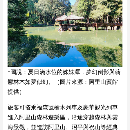
娛
樂
娛
樂
星
聞
流
行/
↑圖說：夏日滿水位的姊妹潭，夢幻倒影與蓊
時
尚
鬱林木如夢似幻。（圖片來源：阿里山賓館
追
提供）
星
旅客可搭乘福森號檜木列車及豪華觀光列車
進入阿里山森林遊樂區，沿途穿越森林與雲
生
活
海景觀，並造訪阿里山、沼平與祝山等經典