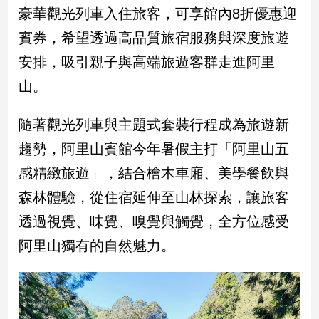
新
豪華觀光列車入住旅客，可享館內8折優惠迎
冠
賓券，希望透過高品質旅宿服務與深度旅遊
病
毒
安排，吸引親子與高端旅遊客群走進阿里
專
區
山。
隨著觀光列車與主題式套裝行程成為旅遊新
南
趨勢，阿里山賓館今年暑假主打「阿里山五
台
感精緻旅遊」，結合檜木車廂、美學餐飲與
灣
觀
森林體驗，從住宿延伸至山林探索，讓旅客
點
透過視覺、味覺、嗅覺與觸覺，全方位感受
南
阿里山獨有的自然魅力。
台
灣
觀
點