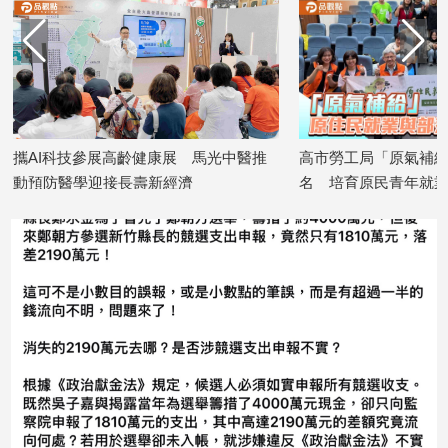
專
區
【我
的
觀
點】
攜AI科技參展高齡健康展 馬光中醫推
高市勞工局「原氣補給
動預防醫學迎接長壽新經濟
名 培育原民青年就業
2026/08/07
2026/08/07