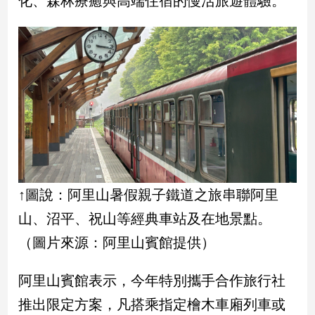
化、森林療癒與高端住宿的慢活旅遊體驗。
民
調
國
會
焦
點
觀
點
兩
↑圖說：阿里山暑假親子鐵道之旅串聯阿里
岸/
山、沼平、祝山等經典車站及在地景點。
國
際
（圖片來源：阿里山賓館提供）
社
會/
阿里山賓館表示，今年特別攜手合作旅行社
地
方
推出限定方案，凡搭乘指定檜木車廂列車或