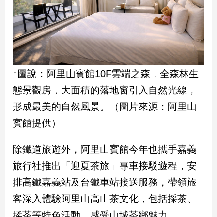
子/
感
情
藝
術
／
↑圖說：阿里山賓館10F雲端之森，全森林生
文
創
態景觀房，大面積的落地窗引入自然光線，
／
電
形成最美的自然風景。（圖片來源：阿里山
影
賓館提供）
推
薦
除鐵道旅遊外，阿里山賓館今年也攜手嘉義
科
技/
旅行社推出「迎夏茶旅」專車接駁遊程，安
遊
排高鐵嘉義站及台鐵車站接送服務，帶領旅
戲
運
客深入體驗阿里山高山茶文化，包括採茶、
動
揉茶等特色活動，感受山城茶鄉魅力。