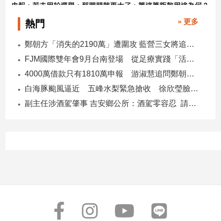
» 更多
熱門
鄭朝方「消失的2190萬」遭圍攻 藍營三女將追金流 拿出還款證明
FJM國際雙年會9月台南登場 從足療實踐「活出愛」
4000萬借款只有1810萬申報 游淑慧追問鄭朝方：2190萬差額去哪了
白海豚颱風逼近 五峰水梨緊急搶收 徐欣瑩臉書急呼「搶救五峰水梨」
副主任涉酒駕肇事 吉安鄉公所：酒駕零容忍 請辭獲准