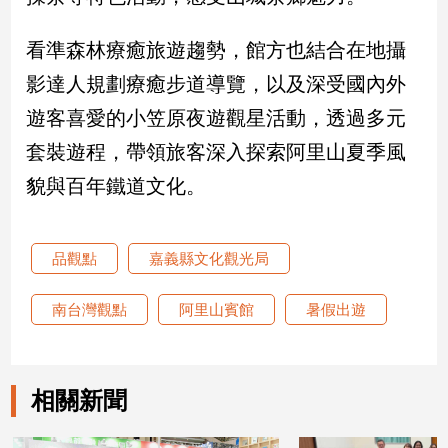
寵
物
看準森林療癒旅遊趨勢，館方也結合在地攝
Pet
影達人規劃療癒步道導覽，以及深受國內外
遊客喜愛的小笠原夜遊觀星活動，透過多元
影
音
套裝遊程，帶領旅客深入探索阿里山夏季風
專
貌與百年鐵道文化。
區
品觀點
嘉義縣文化觀光局
合
作
南台灣觀點
阿里山賓館
暑假出遊
媒
體
相關新聞
投
稿