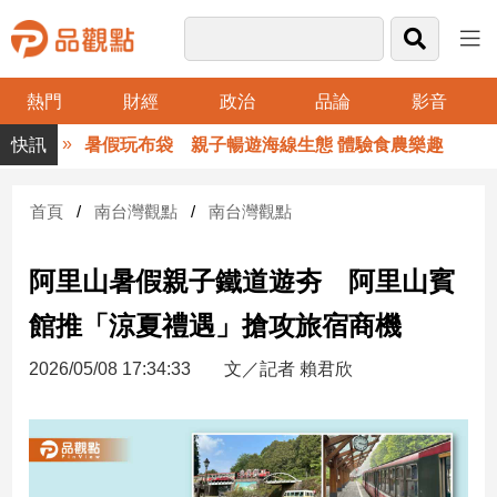
熱門
財經
政治
品論
影音
品
暑假玩布袋 親子暢遊海線生態 體驗食農樂趣
觀
點
財
首頁
南台灣觀點
南台灣觀點
經
阿里山暑假親子鐵道遊夯 阿里山賓
台
灣
館推「涼夏禮遇」搶攻旅宿商機
財
經
2026/05/08 17:34:33
文／記者 賴君欣
新
聞
產
經/
股