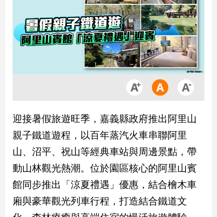
市
房
地
產
品
觀
點
政
迎接暑假旅遊旺季，嘉義縣政府推出阿里山
治
親子鐵道遊程，以百年蒸汽火車串聯阿里
政
山、沼平、祝山等經典車站與周邊景點，帶
治
動山林觀光熱潮。位於園區核心的阿里山賓
焦
點
館同步推出「涼夏禮遇」優惠，結合檜木車
品
廂與豪華觀光列車行程，打造結合鐵道文
觀
點