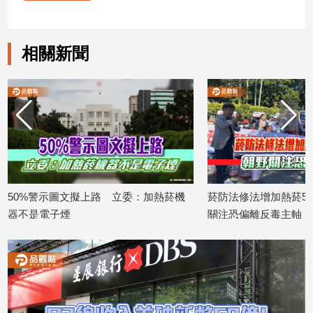
娛
相關新聞
樂
娛
樂
星
聞
流
行/
時
尚
50%警示圖文擬上路 立委：加熱菸機
菸防法修法增加熱菸50
器不是電子煙
關注恐偏離反毒主軸
追
星
2026/07/14
2026/07/13
生
活