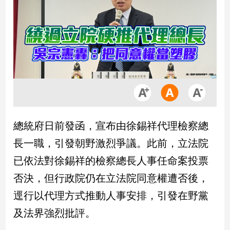
市
房
地
產
品
觀
點
政
總統府日前發函，宣布由徐錫祥代理檢察總
治
長一職，引發朝野激烈爭議。此前，立法院
政
已依法對徐錫祥的檢察總長人事任命案投票
治
否決，但行政院仍在立法院同意權遭否後，
焦
點
逕行以代理方式推動人事安排，引發在野黨
品
及法界強烈批評。
觀
點