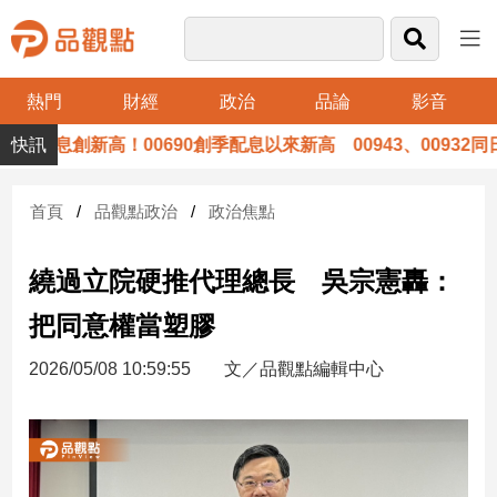
熱門
財經
政治
品論
影音
品
八月除息創新高！00690創季配息以來新高 00943、00932同日
觀
點
財
首頁
品觀點政治
政治焦點
經
繞過立院硬推代理總長 吳宗憲轟：
台
灣
把同意權當塑膠
財
經
2026/05/08 10:59:55
文／品觀點編輯中心
新
聞
產
經/
股