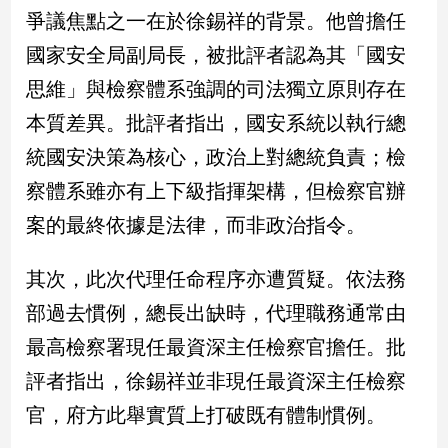
民
爭議焦點之一在於徐錫祥的背景。他曾擔任
調
國家安全局副局長，被批評者認為其「國安
國
會
思維」與檢察體系強調的司法獨立原則存在
焦
本質差異。批評者指出，國安系統以執行總
點
統國安決策為核心，政治上對總統負責；檢
察體系雖亦有上下級指揮架構，但檢察官辦
觀
案的最終依據是法律，而非政治指令。
點
兩
其次，此次代理任命程序亦遭質疑。依法務
岸/
部過去慣例，總長出缺時，代理職務通常由
國
際
最高檢察署現任最資深主任檢察官擔任。批
社
評者指出，徐錫祥並非現任最資深主任檢察
會/
地
官，府方此舉實質上打破既有體制慣例。
方