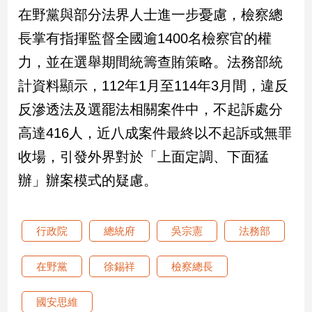
新
在野黨與部分法界人士進一步憂慮，檢察總
冠
長掌有指揮監督全國逾1400名檢察官的權
病
毒
力，並在選舉期間統籌查賄策略。法務部統
專
區
計資料顯示，112年1月至114年3月間，違反
反滲透法及選罷法相關案件中，不起訴處分
高達416人，近八成案件最終以不起訴或無罪
南
台
收場，引發外界對於「上面定調、下面猛
灣
辦」辦案模式的疑慮。
觀
點
行政院
總統府
吳宗憲
法務部
南
台
灣
在野黨
徐錫祥
檢察總長
觀
點
國安思維