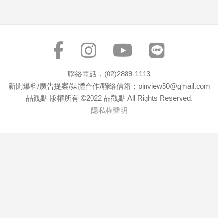
子/
感
情
藝
術
／
聯絡電話：(02)2889-1113
文
創
新聞爆料/廣告提案/媒體合作/聯絡信箱：pinview50@gmail.com
／
品觀點 版權所有 ©2022 品觀點 All Rights Reserved.
電
隱私權聲明
影
推
薦
科
技/
遊
戲
運
動