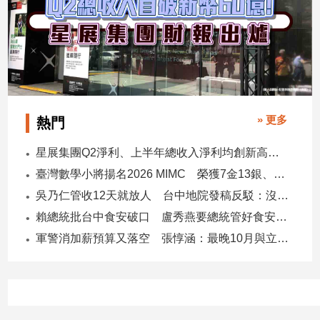
建
築/
室
內
設
計
旅
» 更多
熱門
遊/
美
星展集團Q2淨利、上半年總收入淨利均創新高 股東權益報酬率17.5%
食
臺灣數學小將揚名2026 MIMC​ 榮獲7金13銀、13銅1佳作
星
吳乃仁管收12天就放人 台中地院發稿反駁：沒有司法雙標
座/
命
賴總統批台中食安破口 盧秀燕要總統管好食安 蔣萬安搬2014「食安即國安」打臉
理
軍警消加薪預算又落空 張惇涵：最晚10月與立法院溝通
消
費
健
康/
親