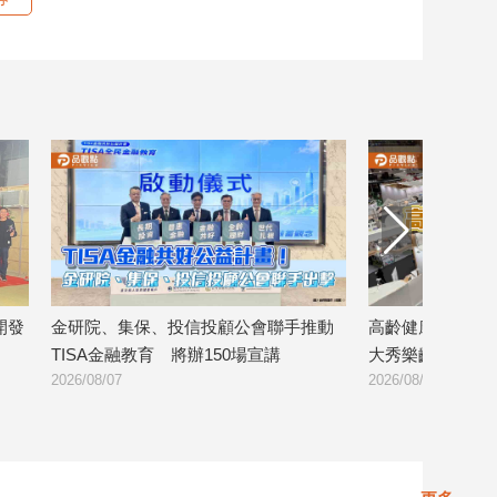
投信投顧公會聯手推動
高齡健康產業博覽會登場 金融壽險業
將辦150場宣講
大秀樂齡金融服務！
2026/08/07