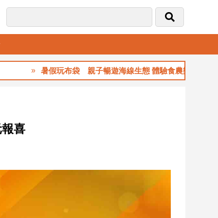
音
暑假玩布袋 親子暢遊海線生態 體驗食農樂趣
元報喜