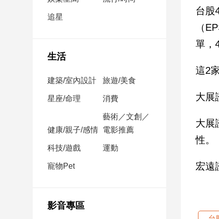
民
台股
調
追星
（E
國
會
單，
焦
生活
點
這2
建築/室內設計
旅遊/美食
大展
觀
星座/命理
消費
點
藝術／文創／
大展
健康/親子/感情
電影推薦
兩
性。
岸/
科技/遊戲
運動
國
際
宏遠
寵物Pet
社
會/
地
影音專區
方
台