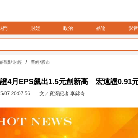
熱門
財經
政治
品論
影
品觀點財經
產經/股市
證4月EPS飆出1.5元創新高 宏遠證0.91
5/07 20:07:56
文／資深記者 李錦奇