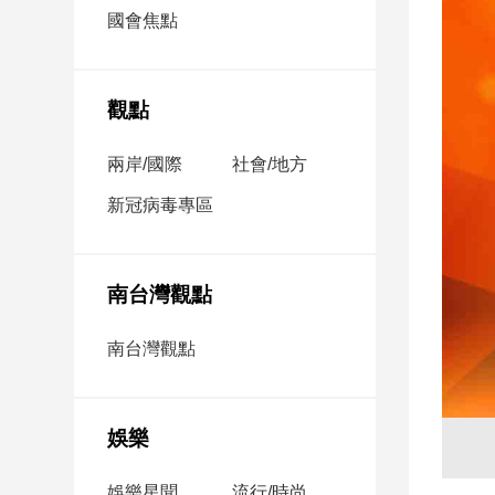
市
國會焦點
房
地
產
觀點
兩岸/國際
社會/地方
品
觀
新冠病毒專區
點
政
治
南台灣觀點
政
南台灣觀點
治
焦
點
娛樂
品
觀
點
娛樂星聞
流行/時尚