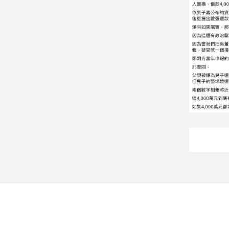
娛
樂
娛
樂
星
聞
流
行/
時
尚
追
星
生
活