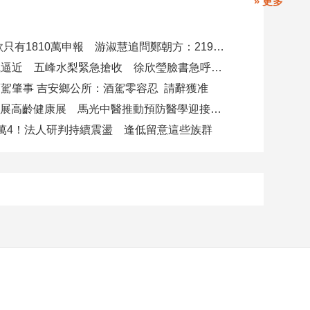
» 更多
4000萬借款只有1810萬申報 游淑慧追問鄭朝方：2190萬差額去哪了
白海豚颱風逼近 五峰水梨緊急搶收 徐欣瑩臉書急呼「搶救五峰水梨」
駕肇事 吉安鄉公所：酒駕零容忍 請辭獲准
攜AI科技參展高齡健康展 馬光中醫推動預防醫學迎接長壽新經濟
萬4！法人研判持續震盪 逢低留意這些族群