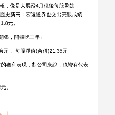
捷報，像是大展證4月稅後每股盈餘
雙改寫歷史新高；宏遠證券也交出亮眼成績
1.8元。
開張，開張吃三年」
元， 每股淨值(合併)21.35元。
次的獲利表現，對公司來說，也蠻有代表
億元。
券