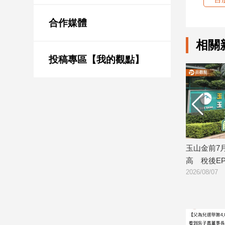
新
冠
合作媒體
病
毒
相關
專
區
投稿專區【我的觀點】
南
台
灣
觀
萬4！法人研判持續震盪 逢
玉山金前7月獲利244.4億！創同期
點
些族群
高 稅後EPS自結1.51元
南
2026/08/07
台
灣
觀
點