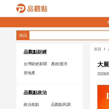
品
觀
點
財
首頁
經
品觀點財經
台
大展
台灣財經新聞
產經/股市
灣
財
房地產
2026/0
經
新
聞
品觀點政治
產
經/
政治焦點
品觀點民調
股