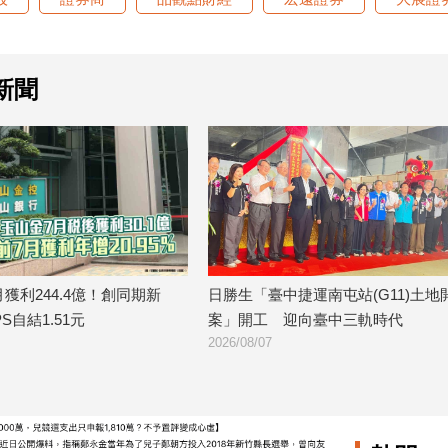
新聞
新
日勝生「臺中捷運南屯站(G11)土地開發
金研院、集保、
案」開工 迎向臺中三軌時代
TISA金融教育 
2026/08/07
2026/08/07