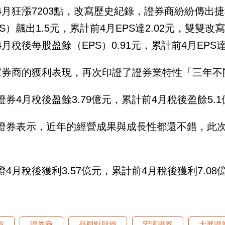
4月狂漲7203點，改寫歷史紀錄，證券商紛紛傳出
PS）飆出1.5元，累計前4月EPS達2.02元，雙
4月稅後每股盈餘（EPS）0.91元，累計前4月EPS達
家券商的獲利表現，再次印證了證券業特性「三年不
證券4月稅後盈餘3.79億元，累計前4月稅後盈餘5.1億
證券表示，近年的經營成果與成長性都還不錯，此
證4月稅後獲利3.57億元，累計前4月稅後獲利7.08
股
證券商
品觀點財經
宏遠證券
大展證