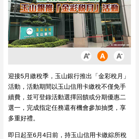
市
房
地
產
品
觀
點
政
迎接5月繳稅季，玉山銀行推出「金彩稅月」
治
活動，活動期間以玉山信用卡繳稅不僅免手
政
續費，並可登錄活動選擇回饋或分期優惠二
治
選一，完成指定任務還有機會參加抽獎，享
焦
點
多重好禮。
品
觀
即日起至6月4日前，持玉山信用卡繳綜所稅
點