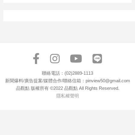
寵
物
Pet
影
音
專
區
聯絡電話：(02)2889-1113
新聞爆料/廣告提案/媒體合作/聯絡信箱：pinview50@gmail.com
合
品觀點 版權所有 ©2022 品觀點 All Rights Reserved.
作
隱私權聲明
媒
體
投
稿