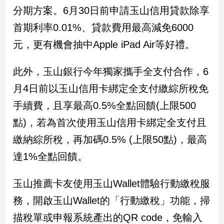
新
分期方案。6月30日前申請玉山信用貸款除享
冠
首期利率0.01%、貸款費用最高減免6000
病
毒
元，更有機會抽中Apple iPad Air等好禮。
專
區
此外，玉山銀行今年獨家攜手全支付合作，6
月4日前以玉山信用卡綁定全支付繳綜所稅免
南
手續費，且享最高0.5%全點回饋(上限500
台
點)，若為首次使用玉山信用卡綁定全支付且
灣
觀
繳納綜所稅，再加碼0.5% (上限50點)，最高
點
達1%全點回饋。
南
台
玉山推薦卡友使用玉山Wallet體驗行動繳稅服
灣
務，開啟玉山Wallet的「行動繳稅」功能，掃
觀
點
描稅單或申報系統產出的QR code，免輸入