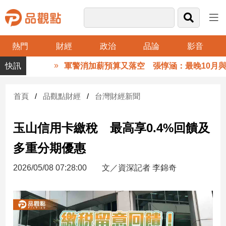
熱門
財經
政治
品論
影音
品
軍警消加薪預算又落空 張惇涵：最晚10月與立
觀
點
財
首頁
品觀點財經
台灣財經新聞
經
玉山信用卡繳稅 最高享0.4%回饋及
台
灣
多重分期優惠
財
經
2026/05/08 07:28:00
文／資深記者 李錦奇
新
聞
產
經/
股