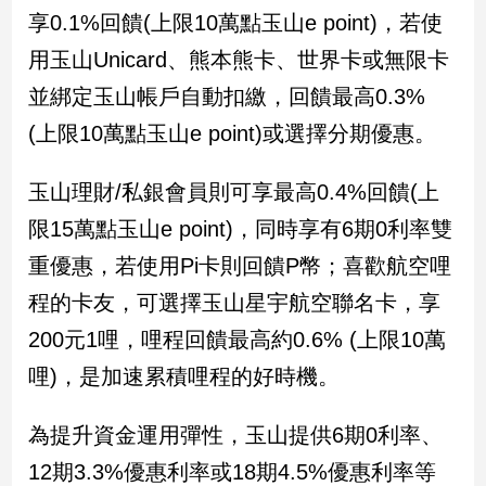
民
享0.1%回饋(上限10萬點玉山e point)，若使
調
用玉山Unicard、熊本熊卡、世界卡或無限卡
國
會
並綁定玉山帳戶自動扣繳，回饋最高0.3%
焦
(上限10萬點玉山e point)或選擇分期優惠。
點
玉山理財/私銀會員則可享最高0.4%回饋(上
觀
限15萬點玉山e point)，同時享有6期0利率雙
點
重優惠，若使用Pi卡則回饋P幣；喜歡航空哩
兩
程的卡友，可選擇玉山星宇航空聯名卡，享
岸/
200元1哩，哩程回饋最高約0.6% (上限10萬
國
際
哩)，是加速累積哩程的好時機。
社
會/
為提升資金運用彈性，玉山提供6期0利率、
地
方
12期3.3%優惠利率或18期4.5%優惠利率等