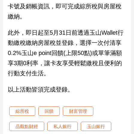
卡號及銷帳資訊，即可完成綜所稅與房屋稅
娛
繳納。
樂
此外，即日起至5月31日前透過玉山Wallet行
娛
動繳稅繳納房屋稅並登錄，選擇一次付清享
樂
星
0.2%玉山e point回饋(上限50點)或單筆滿額
聞
享3期0利率，讓卡友享受輕鬆繳稅且便利的
流
行/
行動支付生活。
時
尚
以上活動皆須完成登錄。
追
星
綜所稅
回饋
財富管理
生
品觀點財經
私人銀行
玉山銀行
活