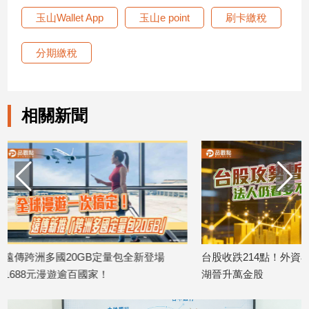
玉山Wallet App
玉山e point
刷卡繳稅
建
築/
室
分期繳稅
內
設
計
相關新聞
旅
遊/
美
食
星
座/
命
理
消
費
全新登場
台股收跌214點！外資小買20億 股后川
美國運通
湖晉升萬金股
台消費最高
健
2026/08/06
2026/08/06
康/
親