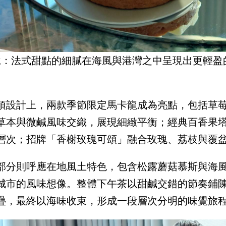
說：法式甜點的細膩在海風與港灣之中呈現出更輕盈
項設計上，兩款季節限定馬卡龍成為亮點，包括草
草本與微鹹風味交織，展現細緻平衡；經典百香果
層次；招牌「香榭玫瑰可頌」融合玫瑰、荔枝與覆
部分則呼應在地風土特色，包含松露蘑菇慕斯與海
城市的風味想像。整體下午茶以甜鹹交錯的節奏鋪
疊，最終以海味收束，形成一段層次分明的味覺旅