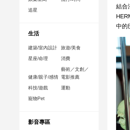
民
結合
調
追星
HE
國
會
中的
焦
生活
點
建築/室內設計
旅遊/美食
觀
星座/命理
消費
點
藝術／文創／
健康/親子/感情
電影推薦
兩
岸/
科技/遊戲
運動
國
際
寵物Pet
社
會/
地
影音專區
方