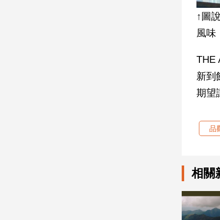
寵
物
↑圖
Pet
風味
TH
影
音
新到
專
期望
區
品
合
作
媒
體
相關
投
稿