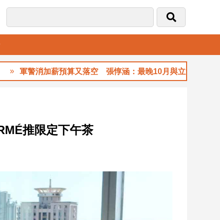
音
薪預算又落空 張惇涵：最晚10月與立法院溝通
ERMÉ推限定下午茶