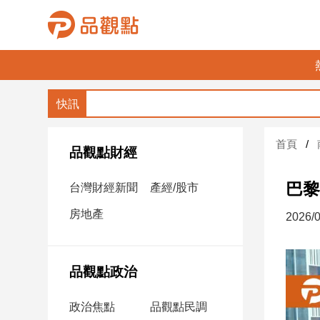
品
觀
點
財
首頁
經
品觀點財經
台
巴黎
台灣財經新聞
產經/股市
灣
財
房地產
2026/0
經
新
聞
品觀點政治
產
經/
政治焦點
品觀點民調
股