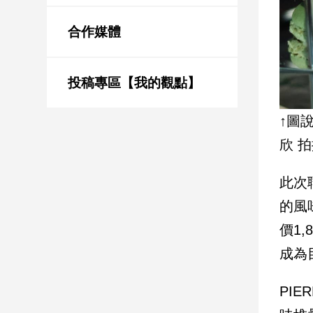
新
冠
合作媒體
病
毒
專
區
投稿專區【我的觀點】
↑圖
南
欣 
台
灣
此次
觀
的風
點
價1
南
成為
台
灣
觀
PI
點