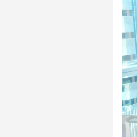
子/
感
情
藝
術
／
文
創
／
電
影
推
薦
科
技/
遊
戲
運
動