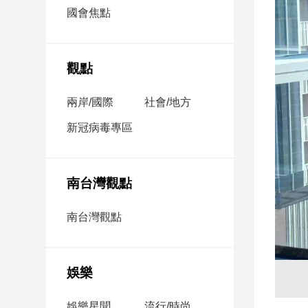
市
國會焦點
房
地
產
觀點
兩岸/國際
社會/地方
品
觀
新冠病毒專區
點
政
治
南台灣觀點
政
南台灣觀點
治
焦
點
娛樂
品
觀
點
娛樂星聞
流行/時尚