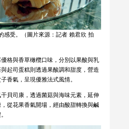
的感受。（圖片來源：記者 賴君欣 拍
莓優格與香草橄欖口味，分別以果酸與乳
塔與起司蛋糕則透過果酸調和甜度，營造
盆子香氣，呈現優雅法式風情。
風干貝司康，透過菌菇與海味元素，延伸
陳，從花果香氣開場，經由酸甜轉換與鹹
程。