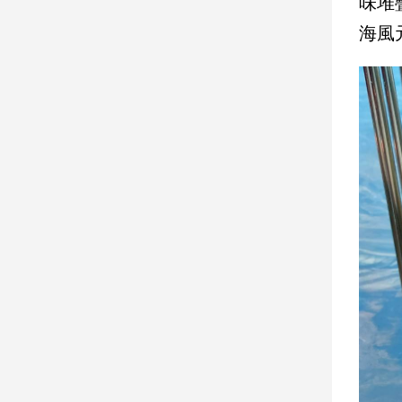
味堆
海風
娛
樂
娛
樂
星
聞
流
行/
時
尚
追
星
生
活