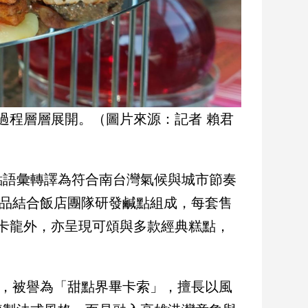
過程層層展開。（圖片來源：記者 賴君
點語彙轉譯為符合南台灣氣候與城市節奏
經典作品結合飯店團隊研發鹹點組成，每套售
馬卡龍外，亦呈現可頌與多款經典糕點，
譽國際，被譽為「甜點界畢卡索」，擅長以風