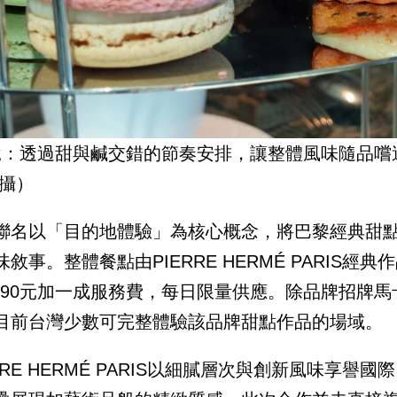
說：透過甜與鹹交錯的節奏安排，讓整體風味隨品嚐
拍攝）
聯名以「目的地體驗」為核心概念，將巴黎經典甜
味敘事。整體餐點由PIERRE HERMÉ PARIS
,890元加一成服務費，每日限量供應。除品牌招牌
目前台灣少數可完整體驗該品牌甜點作品的場域。
ERRE HERMÉ PARIS以細膩層次與創新風味享