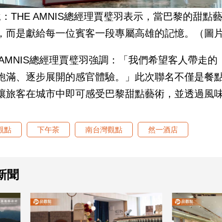
說：THE AMNIS總經理賈璧羽表示，當巴黎的甜
，而是獻給每一位賓客一段專屬高雄的記憶。（圖片
E AMNIS總經理賈璧羽強調：「我們希望客人帶
飽滿、逐步展開的感官體驗。」此次聯名不僅是餐
讓旅客在城市中即可感受巴黎甜點藝術，並透過風
觀點
下午茶
南台灣觀點
然一酒店
新聞