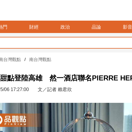
熱門
財經
政治
品論
影
軍警消加
南台灣觀點
南台灣觀點
甜點登陸高雄 然一酒店聯名PIERRE H
5/06 17:27:00
文／記者 賴君欣