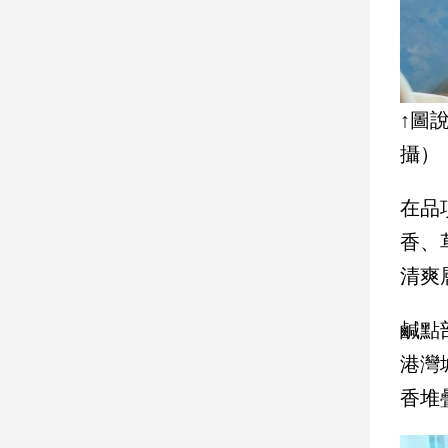
建
築/
室
內
設
↑圖
計
攝）
旅
遊/
美
在品
食
香、
星
清爽
座/
命
理
鹹點
消
港灣
費
香堆
健
康/
親